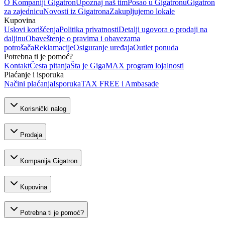
O Kompaniji Gigatron
Upoznaj naš tim
Posao u Gigatronu
Gigatron
za zajednicu
Novosti iz Gigatrona
Zakupljujemo lokale
Kupovina
Uslovi korišćenja
Politika privatnosti
Detalji ugovora o prodaji na
daljinu
Obaveštenje o pravima i obavezama
potrošača
Reklamacije
Osiguranje uređaja
Outlet ponuda
Potrebna ti je pomoć?
Kontakt
Česta pitanja
Šta je GigaMAX program lojalnosti
Plaćanje i isporuka
Načini plaćanja
Isporuka
TAX FREE i Ambasade
Korisnički nalog
Prodaja
Kompanija Gigatron
Kupovina
Potrebna ti je pomoć?