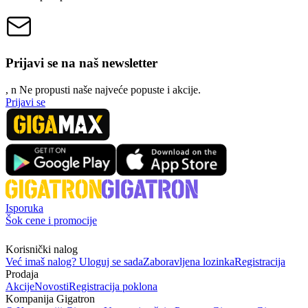
Prijavi se na naš newsletter
, n
N
e propusti naše najveće popuste i akcije.
Prijavi se
Isporuka
Šok cene i promocije
Korisnički nalog
Već imaš nalog? Uloguj se sada
Zaboravljena lozinka
Registracija
Prodaja
Akcije
Novosti
Registracija poklona
Kompanija Gigatron