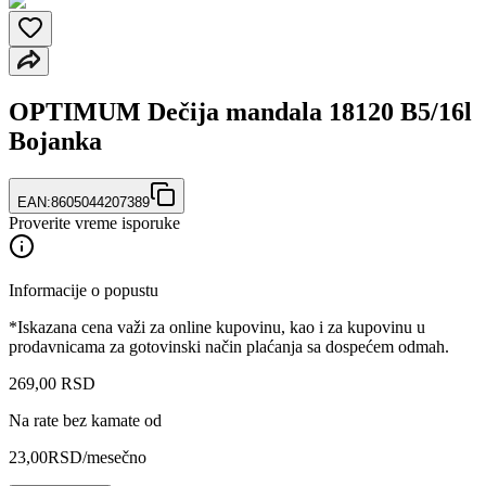
OPTIMUM Dečija mandala 18120 B5/16l
Bojanka
EAN:
8605044207389
Proverite vreme isporuke
Informacije o popustu
*Iskazana cena važi za online kupovinu, kao i za kupovinu u
prodavnicama za gotovinski način plaćanja sa dospećem odmah.
269
,
00
RSD
Na rate bez kamate od
23,00
RSD
/mesečno