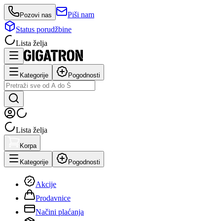
Piši nam
Pozovi nas
Status porudžbine
Lista želja
Kategorije
Pogodnosti
Lista želja
Korpa
Kategorije
Pogodnosti
Akcije
Prodavnice
Načini plaćanja