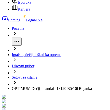
Isporuka
Karijera
Gaming
GigaMAX
Početna
Igračke, dečija i školska oprema
Likovni pribor
Setovi za crtanje
OPTIMUM Dečija mandala 18120 B5/16l Bojanka