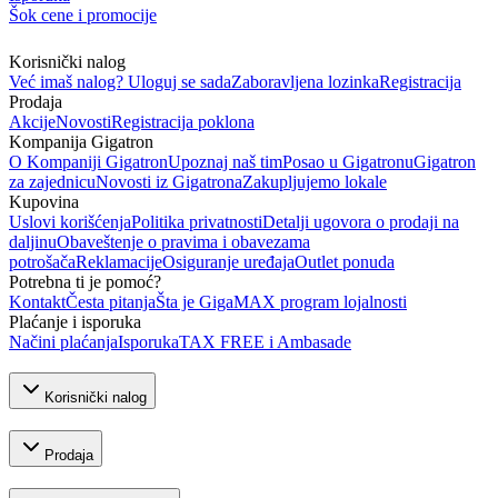
Šok cene i promocije
Korisnički nalog
Već imaš nalog? Uloguj se sada
Zaboravljena lozinka
Registracija
Prodaja
Akcije
Novosti
Registracija poklona
Kompanija Gigatron
O Kompaniji Gigatron
Upoznaj naš tim
Posao u Gigatronu
Gigatron
za zajednicu
Novosti iz Gigatrona
Zakupljujemo lokale
Kupovina
Uslovi korišćenja
Politika privatnosti
Detalji ugovora o prodaji na
daljinu
Obaveštenje o pravima i obavezama
potrošača
Reklamacije
Osiguranje uređaja
Outlet ponuda
Potrebna ti je pomoć?
Kontakt
Česta pitanja
Šta je GigaMAX program lojalnosti
Plaćanje i isporuka
Načini plaćanja
Isporuka
TAX FREE i Ambasade
Korisnički nalog
Prodaja