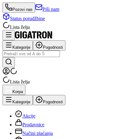
Piši nam
Pozovi nas
Status porudžbine
Lista želja
Kategorije
Pogodnosti
Lista želja
Korpa
Kategorije
Pogodnosti
Akcije
Prodavnice
Načini plaćanja