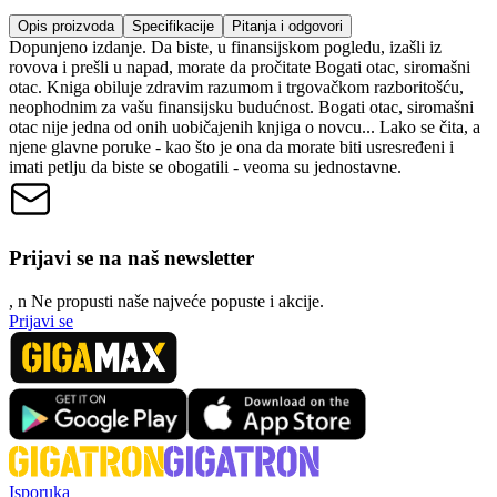
Opis proizvoda
Specifikacije
Pitanja i odgovori
Dopunjeno izdanje. Da biste, u finansijskom pogledu, izašli iz
rovova i prešli u napad, morate da pročitate Bogati otac, siromašni
otac. Kniga obiluje zdravim razumom i trgovačkom razboritošću,
neophodnim za vašu finansijsku budućnost. Bogati otac, siromašni
otac nije jedna od onih uobičajenih knjiga o novcu... Lako se čita, a
njene glavne poruke - kao što je ona da morate biti usresređeni i
imati petlju da biste se obogatili - veoma su jednostavne.
Prijavi se na naš newsletter
, n
N
e propusti naše najveće popuste i akcije.
Prijavi se
Isporuka