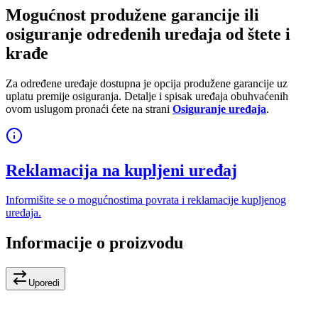
Mogućnost produžene garancije ili
osiguranje određenih uređaja od štete i
krađe
Za određene uređaje dostupna je opcija produžene garancije uz
uplatu premije osiguranja. Detalje i spisak uređaja obuhvaćenih
ovom uslugom pronaći ćete na strani
Osiguranje uređaja
.
Reklamacija na kupljeni uređaj
Informišite se o mogućnostima povrata i reklamacije kupljenog
uređaja.
Informacije o proizvodu
Uporedi