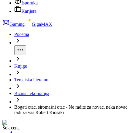
Isporuka
Karijera
Gaming
GigaMAX
Početna
Knjige
Tematska literatura
Biznis i ekonomija
Bogati otac, siromašni otac - Ne radite za novac, neka novac
radi za vas Robert Kiosaki
Šok cena