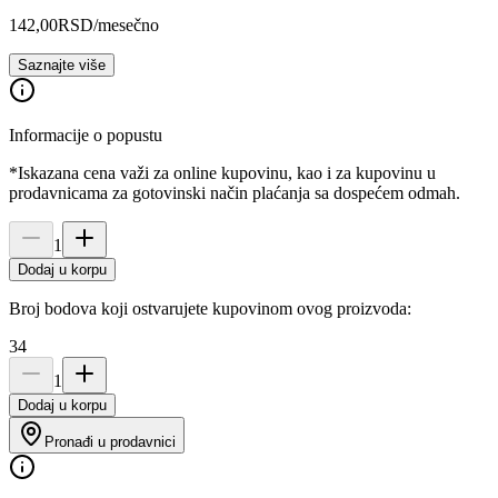
142,00
RSD
/mesečno
Saznajte više
Informacije o popustu
*Iskazana cena važi za online kupovinu, kao i za kupovinu u
prodavnicama za gotovinski način plaćanja sa dospećem odmah.
1
Dodaj u korpu
Broj bodova koji ostvarujete kupovinom ovog proizvoda:
34
1
Dodaj u korpu
Pronađi u prodavnici