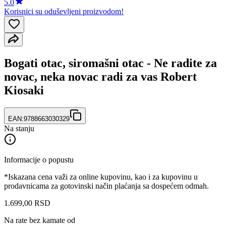
5.0
Korisnici su oduševljeni proizvodom!
Bogati otac, siromašni otac - Ne radite za
novac, neka novac radi za vas Robert
Kiosaki
EAN:
9788663030329
Na stanju
Informacije o popustu
*Iskazana cena važi za online kupovinu, kao i za kupovinu u
prodavnicama za gotovinski način plaćanja sa dospećem odmah.
1.699
,
00
RSD
Na rate bez kamate od