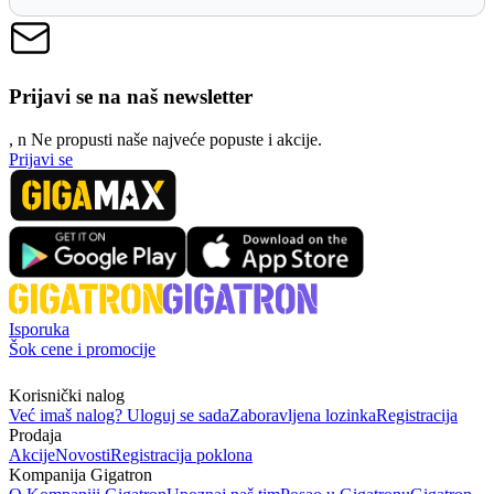
Prijavi se na naš newsletter
, n
N
e propusti naše najveće popuste i akcije.
Prijavi se
Isporuka
Šok cene i promocije
Korisnički nalog
Već imaš nalog? Uloguj se sada
Zaboravljena lozinka
Registracija
Prodaja
Akcije
Novosti
Registracija poklona
Kompanija Gigatron