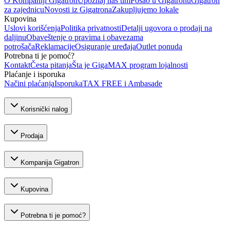
O Kompaniji Gigatron
Upoznaj naš tim
Posao u Gigatronu
Gigatron
za zajednicu
Novosti iz Gigatrona
Zakupljujemo lokale
Kupovina
Uslovi korišćenja
Politika privatnosti
Detalji ugovora o prodaji na
daljinu
Obaveštenje o pravima i obavezama
potrošača
Reklamacije
Osiguranje uređaja
Outlet ponuda
Potrebna ti je pomoć?
Kontakt
Česta pitanja
Šta je GigaMAX program lojalnosti
Plaćanje i isporuka
Načini plaćanja
Isporuka
TAX FREE i Ambasade
Korisnički nalog
Prodaja
Kompanija Gigatron
Kupovina
Potrebna ti je pomoć?