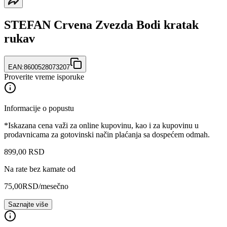
STEFAN Crvena Zvezda Bodi kratak
rukav
EAN:
8600528073207
Proverite vreme isporuke
Informacije o popustu
*Iskazana cena važi za online kupovinu, kao i za kupovinu u
prodavnicama za gotovinski način plaćanja sa dospećem odmah.
899
,
00
RSD
Na rate bez kamate od
75,00
RSD
/mesečno
Saznajte više