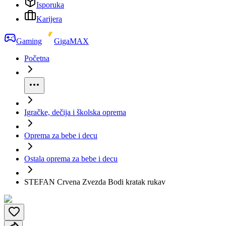
Isporuka
Karijera
Gaming
GigaMAX
Početna
Igračke, dečija i školska oprema
Oprema za bebe i decu
Ostala oprema za bebe i decu
STEFAN Crvena Zvezda Bodi kratak rukav