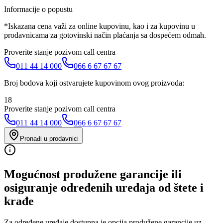
Informacije o popustu
*Iskazana cena važi za online kupovinu, kao i za kupovinu u
prodavnicama za gotovinski način plaćanja sa dospećem odmah.
Proverite stanje pozivom call centra
011 44 14 000
066 6 67 67 67
Broj bodova koji ostvarujete kupovinom ovog proizvoda:
18
Proverite stanje pozivom call centra
011 44 14 000
066 6 67 67 67
Pronađi u prodavnici
Mogućnost produžene garancije ili
osiguranje određenih uređaja od štete i
krađe
Za određene uređaje dostupna je opcija produžene garancije uz