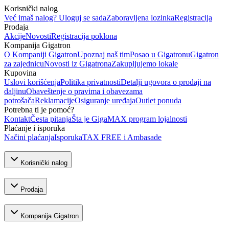
Korisnički nalog
Već imaš nalog? Uloguj se sada
Zaboravljena lozinka
Registracija
Prodaja
Akcije
Novosti
Registracija poklona
Kompanija Gigatron
O Kompaniji Gigatron
Upoznaj naš tim
Posao u Gigatronu
Gigatron
za zajednicu
Novosti iz Gigatrona
Zakupljujemo lokale
Kupovina
Uslovi korišćenja
Politika privatnosti
Detalji ugovora o prodaji na
daljinu
Obaveštenje o pravima i obavezama
potrošača
Reklamacije
Osiguranje uređaja
Outlet ponuda
Potrebna ti je pomoć?
Kontakt
Česta pitanja
Šta je GigaMAX program lojalnosti
Plaćanje i isporuka
Načini plaćanja
Isporuka
TAX FREE i Ambasade
Korisnički nalog
Prodaja
Kompanija Gigatron