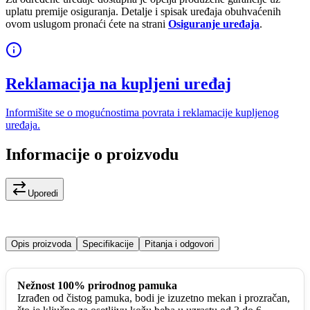
uplatu premije osiguranja. Detalje i spisak uređaja obuhvaćenih
ovom uslugom pronaći ćete na strani
Osiguranje uređaja
.
Reklamacija na kupljeni uređaj
Informišite se o mogućnostima povrata i reklamacije kupljenog
uređaja.
Informacije o proizvodu
Uporedi
Opis proizvoda
Specifikacije
Pitanja i odgovori
Nežnost 100% prirodnog pamuka
Izrađen od čistog pamuka, bodi je izuzetno mekan i prozračan,