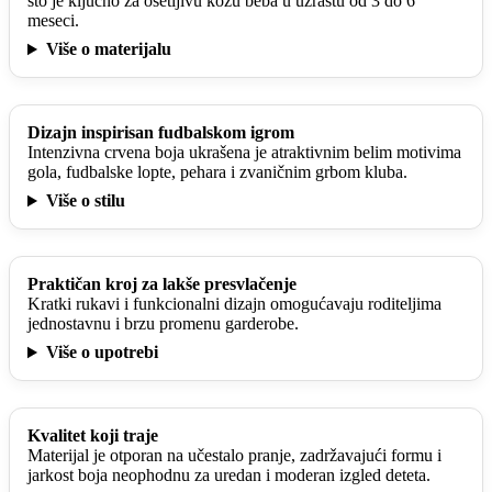
što je ključno za osetljivu kožu beba u uzrastu od 3 do 6
meseci.
Više o materijalu
Dizajn inspirisan fudbalskom igrom
Intenzivna crvena boja ukrašena je atraktivnim belim motivima
gola, fudbalske lopte, pehara i zvaničnim grbom kluba.
Više o stilu
Praktičan kroj za lakše presvlačenje
Kratki rukavi i funkcionalni dizajn omogućavaju roditeljima
jednostavnu i brzu promenu garderobe.
Više o upotrebi
Kvalitet koji traje
Materijal je otporan na učestalo pranje, zadržavajući formu i
jarkost boja neophodnu za uredan i moderan izgled deteta.