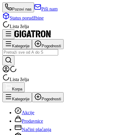
Piši nam
Pozovi nas
Status porudžbine
Lista želja
Kategorije
Pogodnosti
Lista želja
Korpa
Kategorije
Pogodnosti
Akcije
Prodavnice
Načini plaćanja