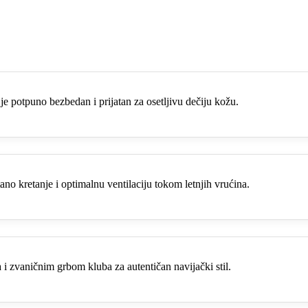
je potpuno bezbedan i prijatan za osetljivu dečiju kožu.
no kretanje i optimalnu ventilaciju tokom letnjih vrućina.
 zvaničnim grbom kluba za autentičan navijački stil.