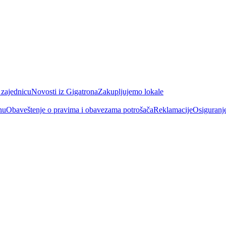
 zajednicu
Novosti iz Gigatrona
Zakupljujemo lokale
nu
Obaveštenje o pravima i obavezama potrošača
Reklamacije
Osiguranj