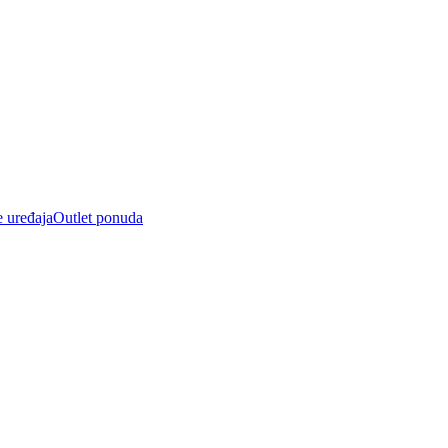
e uređaja
Outlet ponuda