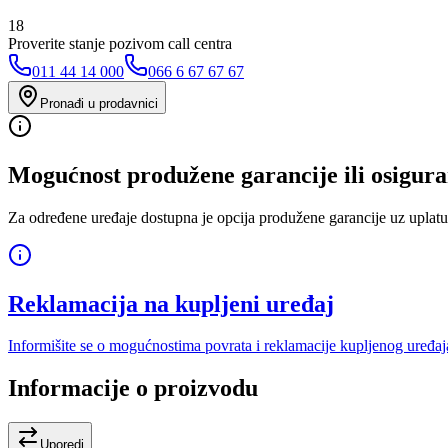
18
Proverite stanje pozivom call centra
011 44 14 000
066 6 67 67 67
Pronađi u prodavnici
Mogućnost produžene garancije ili osigura
Za određene uređaje dostupna je opcija produžene garancije uz uplatu
Reklamacija na kupljeni uređaj
Informišite se o mogućnostima povrata i reklamacije kupljenog uređaj
Informacije o proizvodu
Uporedi