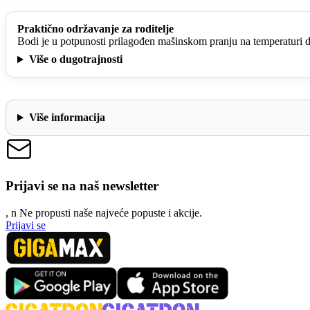
Praktično održavanje za roditelje
Bodi je u potpunosti prilagođen mašinskom pranju na temperaturi d
Više o dugotrajnosti
Više informacija
Prijavi se na naš newsletter
, n
N
e propusti naše najveće popuste i akcije.
Prijavi se