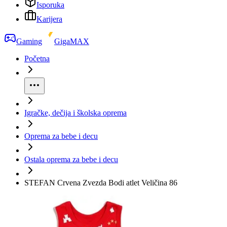
Isporuka
Karijera
Gaming
GigaMAX
Početna
Igračke, dečija i školska oprema
Oprema za bebe i decu
Ostala oprema za bebe i decu
STEFAN Crvena Zvezda Bodi atlet Veličina 86