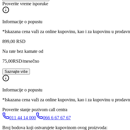
Proverite vreme isporuke
Informacije o popustu
*Iskazana cena važi za online kupovinu, kao i za kupovinu u prodav
899
,
00
RSD
Na rate bez kamate od
75,00
RSD
/mesečno
Saznajte više
Informacije o popustu
*Iskazana cena važi za online kupovinu, kao i za kupovinu u prodav
Proverite stanje pozivom call centra
011 44 14 000
066 6 67 67 67
Broj bodova koji ostvarujete kupovinom ovog proizvoda: