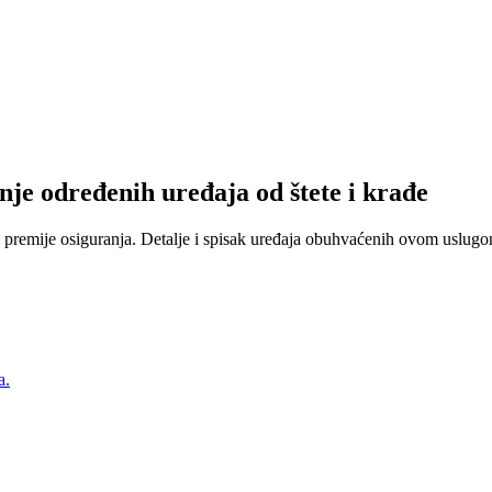
nje određenih uređaja od štete i krađe
 premije osiguranja. Detalje i spisak uređaja obuhvaćenih ovom uslugom
a.