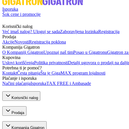
Isporuka
Šok cene i promocije
Korisnički nalog
Već imaš nalog? Uloguj se sada
Zaboravljena lozinka
Registracija
Prodaja
Akcije
Novosti
Registracija poklona
Kompanija Gigatron
O Kompaniji Gigatron
Upoznaj naš tim
Posao u Gigatronu
Gigatron za
Kupovina
Uslovi korišćenja
Politika privatnosti
Detalji ugovora o prodaji na dalji
Potrebna ti je pomoć?
Kontakt
Česta pitanja
Šta je GigaMAX program lojalnosti
Plaćanje i isporuka
Načini plaćanja
Isporuka
TAX FREE i Ambasade
Korisnički nalog
Prodaja
Kompanija Gigatron