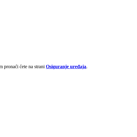
 pronaći ćete na strani
Osiguranje uređaja
.