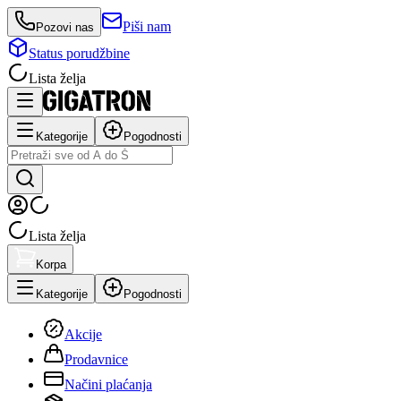
Piši nam
Pozovi nas
Status porudžbine
Lista želja
Kategorije
Pogodnosti
Lista želja
Korpa
Kategorije
Pogodnosti
Akcije
Prodavnice
Načini plaćanja