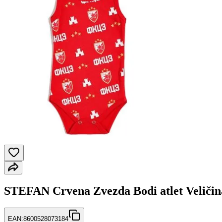
STEFAN Crvena Zvezda Bodi atlet Veličin
EAN:
8600528073184