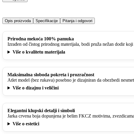
Opis proizvoda
Specifikacije
Pitanja i odgovori
Prirodna mekoća 100% pamuka
Izrađen od čistog prirodnog materijala, bodi pruža nežan dodir koji 
Više o kvalitetu materijala
Maksimalna sloboda pokreta i prozračnost
Atlet model (bez rukava) posebno je dizajniran da obezbedi nesmeta
Više o dizajnu i veličini
Elegantni klupski detalji i simboli
Jarka crvena boja dopunjena je belim FKCZ motivima, zvezdicama i
Više o estetici