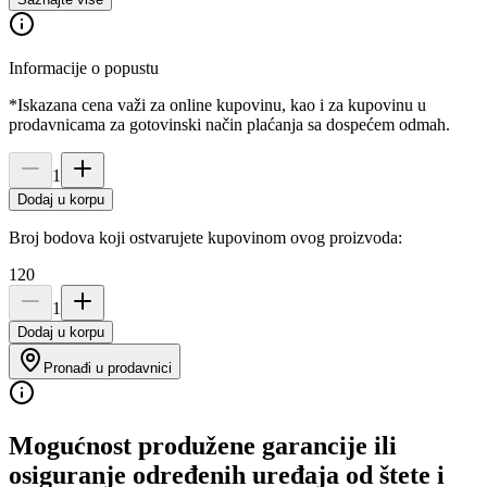
Informacije o popustu
*Iskazana cena važi za online kupovinu, kao i za kupovinu u
prodavnicama za gotovinski način plaćanja sa dospećem odmah.
1
Dodaj u korpu
Broj bodova koji ostvarujete kupovinom ovog proizvoda:
120
1
Dodaj u korpu
Pronađi u prodavnici
Mogućnost produžene garancije ili
osiguranje određenih uređaja od štete i