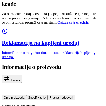
krađe
Za određene uređaje dostupna je opcija produžene garancije uz
uplatu premije osiguranja. Detalje i spisak uređaja obuhvaćenih
ovom uslugom pronaći ćete na strani
Osiguranje uređaja
.
Reklamacija na kupljeni uređaj
Informišite se o mogućnostima povrata i reklamacije kupljenog
uređaja.
Informacije o proizvodu
Uporedi
Opis proizvoda
Specifikacije
Pitanja i odgovori
Nema opisa proizvoda.