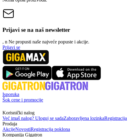
Prijavi se na naš newsletter
, n
N
e propusti naše najveće popuste i akcije.
Prijavi se
Isporuka
Šok cene i promocije
Korisnički nalog
Već imaš nalog? Uloguj se sada
Zaboravljena lozinka
Registracija
Prodaja
Akcije
Novosti
Registracija poklona
Kompanija Gigatron