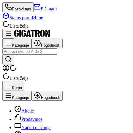
Piši nam
Pozovi nas
Status porudžbine
Lista želja
Kategorije
Pogodnosti
Lista želja
Korpa
Kategorije
Pogodnosti
Akcije
Prodavnice
Načini plaćanja