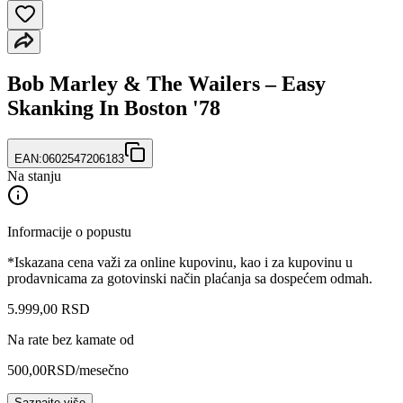
Bob Marley & The Wailers – Easy
Skanking In Boston '78
EAN:
0602547206183
Na stanju
Informacije o popustu
*Iskazana cena važi za online kupovinu, kao i za kupovinu u
prodavnicama za gotovinski način plaćanja sa dospećem odmah.
5.999
,
00
RSD
Na rate bez kamate od
500,00
RSD
/mesečno
Saznajte više