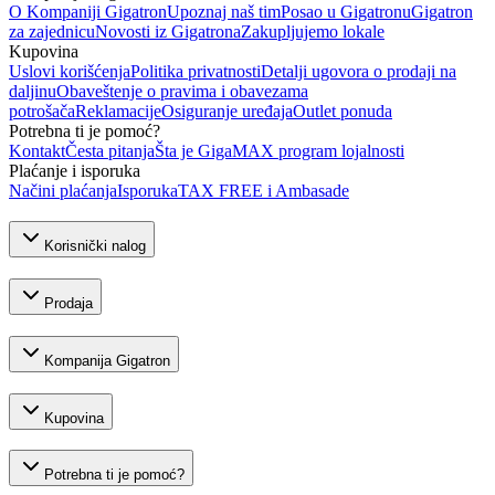
O Kompaniji Gigatron
Upoznaj naš tim
Posao u Gigatronu
Gigatron
za zajednicu
Novosti iz Gigatrona
Zakupljujemo lokale
Kupovina
Uslovi korišćenja
Politika privatnosti
Detalji ugovora o prodaji na
daljinu
Obaveštenje o pravima i obavezama
potrošača
Reklamacije
Osiguranje uređaja
Outlet ponuda
Potrebna ti je pomoć?
Kontakt
Česta pitanja
Šta je GigaMAX program lojalnosti
Plaćanje i isporuka
Načini plaćanja
Isporuka
TAX FREE i Ambasade
Korisnički nalog
Prodaja
Kompanija Gigatron
Kupovina
Potrebna ti je pomoć?