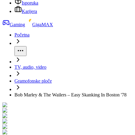
Isporuka
Karijera
Gaming
GigaMAX
Početna
TV, audio, video
Gramofonske ploče
Bob Marley & The Wailers – Easy Skanking In Boston '78