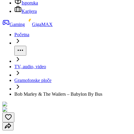
Isporuka
Karijera
Gaming
GigaMAX
Početna
TV, audio, video
Gramofonske ploče
Bob Marley & The Wailers ‎– Babylon By Bus