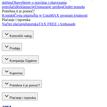
daljinu
Obaveštenje o pravima i obavezama
potrošača
Reklamacije
Osiguranje uređaja
Outlet ponuda
Potrebna ti je pomoć?
Kontakt
Česta pitanja
Šta je GigaMAX program lojalnosti
Plaćanje i isporuka
Načini plaćanja
Isporuka
TAX FREE i Ambasade
Korisnički nalog
Prodaja
Kompanija Gigatron
Kupovina
Potrebna ti je pomoć?
Plaćanje i isporuka