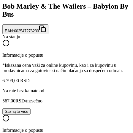
Bob Marley & The Wailers ‎– Babylon By
Bus
EAN:
602547276230
Na stanju
Informacije o popustu
*Iskazana cena važi za online kupovinu, kao i za kupovinu u
prodavnicama za gotovinski način plaćanja sa dospećem odmah.
6.799
,
00
RSD
Na rate bez kamate od
567,00
RSD
/mesečno
Saznajte više
Informacije o popustu