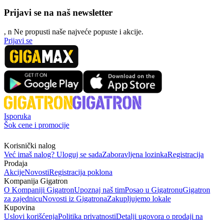
Prijavi se na naš newsletter
, n
N
e propusti naše najveće popuste i akcije.
Prijavi se
Isporuka
Šok cene i promocije
Korisnički nalog
Već imaš nalog? Uloguj se sada
Zaboravljena lozinka
Registracija
Prodaja
Akcije
Novosti
Registracija poklona
Kompanija Gigatron
O Kompaniji Gigatron
Upoznaj naš tim
Posao u Gigatronu
Gigatron
za zajednicu
Novosti iz Gigatrona
Zakupljujemo lokale
Kupovina
Uslovi korišćenja
Politika privatnosti
Detalji ugovora o prodaji na