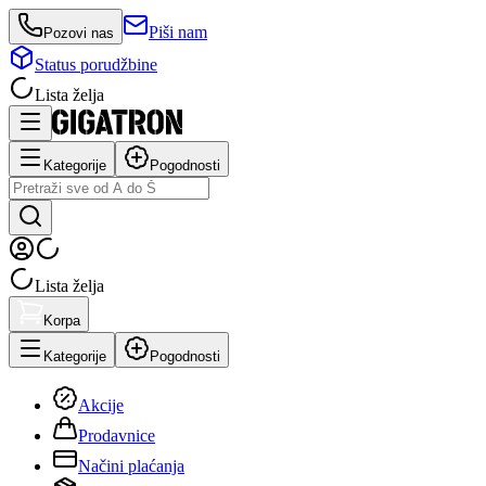
Piši nam
Pozovi nas
Status porudžbine
Lista želja
Kategorije
Pogodnosti
Lista želja
Korpa
Kategorije
Pogodnosti
Akcije
Prodavnice
Načini plaćanja