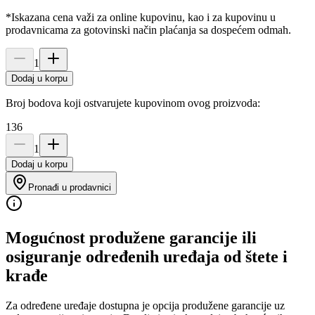
*Iskazana cena važi za online kupovinu, kao i za kupovinu u
prodavnicama za gotovinski način plaćanja sa dospećem odmah.
1
Dodaj u korpu
Broj bodova koji ostvarujete kupovinom ovog proizvoda:
136
1
Dodaj u korpu
Pronađi u prodavnici
Mogućnost produžene garancije ili
osiguranje određenih uređaja od štete i
krađe
Za određene uređaje dostupna je opcija produžene garancije uz