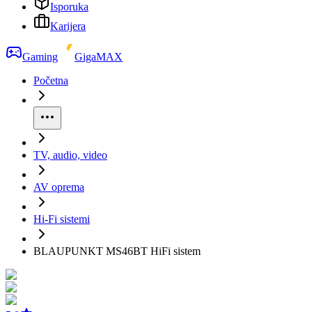
Isporuka
Karijera
Gaming
GigaMAX
Početna
TV, audio, video
AV oprema
Hi-Fi sistemi
BLAUPUNKT MS46BT HiFi sistem