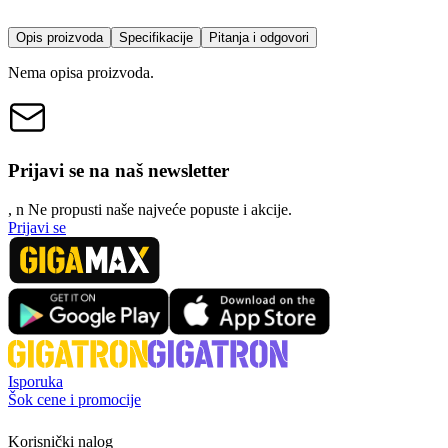
Opis proizvoda
Specifikacije
Pitanja i odgovori
Nema opisa proizvoda.
Prijavi se na naš newsletter
, n
N
e propusti naše najveće popuste i akcije.
Prijavi se
Isporuka
Šok cene i promocije
Korisnički nalog