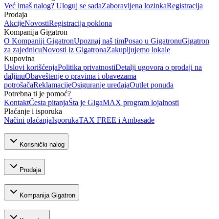
Već imaš nalog? Uloguj se sada
Zaboravljena lozinka
Registracija
Prodaja
Akcije
Novosti
Registracija poklona
Kompanija Gigatron
O Kompaniji Gigatron
Upoznaj naš tim
Posao u Gigatronu
Gigatron
za zajednicu
Novosti iz Gigatrona
Zakupljujemo lokale
Kupovina
Uslovi korišćenja
Politika privatnosti
Detalji ugovora o prodaji na
daljinu
Obaveštenje o pravima i obavezama
potrošača
Reklamacije
Osiguranje uređaja
Outlet ponuda
Potrebna ti je pomoć?
Kontakt
Česta pitanja
Šta je GigaMAX program lojalnosti
Plaćanje i isporuka
Načini plaćanja
Isporuka
TAX FREE i Ambasade
Korisnički nalog
Prodaja
Kompanija Gigatron