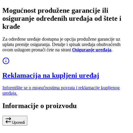
Mogućnost produžene garancije ili
osiguranje određenih uređaja od štete i
krađe
Za određene uređaje dostupna je opcija produžene garancije uz
uplatu premije osiguranja. Detalje i spisak uređaja obuhvaćenih
ovom uslugom pronaći ćete na strani
Osiguranje uređaja
.
Reklamacija na kupljeni uređaj
Informišite se o mogućnostima povrata i reklamacije kupljenog
uređaja.
Informacije o proizvodu
Uporedi