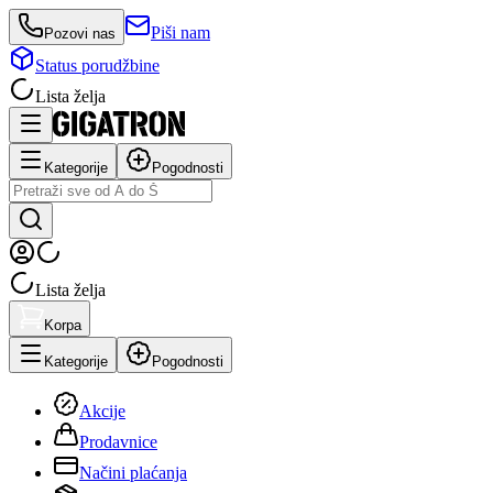
Piši nam
Pozovi nas
Status porudžbine
Lista želja
Kategorije
Pogodnosti
Lista želja
Korpa
Kategorije
Pogodnosti
Akcije
Prodavnice
Načini plaćanja