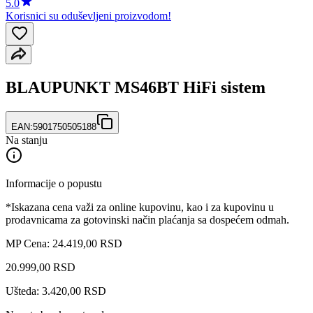
5.0
Korisnici su oduševljeni proizvodom!
BLAUPUNKT MS46BT HiFi sistem
EAN:
5901750505188
Na stanju
Informacije o popustu
*Iskazana cena važi za online kupovinu, kao i za kupovinu u
prodavnicama za gotovinski način plaćanja sa dospećem odmah.
MP Cena: 24.419,00 RSD
20.999
,
00
RSD
Ušteda: 3.420,00 RSD