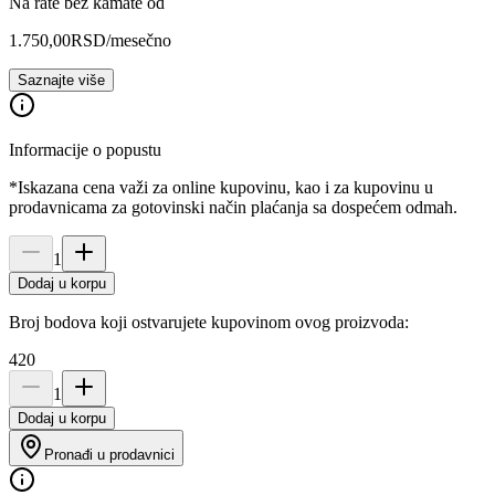
Na rate bez kamate od
1.750,00
RSD
/mesečno
Saznajte više
Informacije o popustu
*Iskazana cena važi za online kupovinu, kao i za kupovinu u
prodavnicama za gotovinski način plaćanja sa dospećem odmah.
1
Dodaj u korpu
Broj bodova koji ostvarujete kupovinom ovog proizvoda:
420
1
Dodaj u korpu
Pronađi u prodavnici