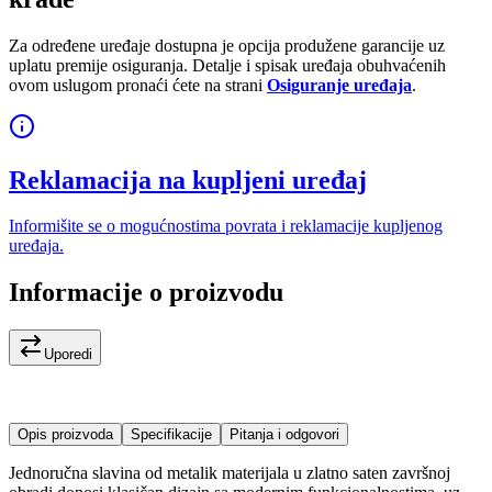
Za određene uređaje dostupna je opcija produžene garancije uz
uplatu premije osiguranja. Detalje i spisak uređaja obuhvaćenih
ovom uslugom pronaći ćete na strani
Osiguranje uređaja
.
Reklamacija na kupljeni uređaj
Informišite se o mogućnostima povrata i reklamacije kupljenog
uređaja.
Informacije o proizvodu
Uporedi
Opis proizvoda
Specifikacije
Pitanja i odgovori
Jednoručna slavina od metalik materijala u zlatno saten završnoj