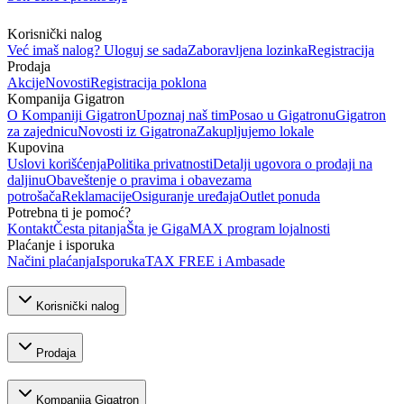
Korisnički nalog
Već imaš nalog? Uloguj se sada
Zaboravljena lozinka
Registracija
Prodaja
Akcije
Novosti
Registracija poklona
Kompanija Gigatron
O Kompaniji Gigatron
Upoznaj naš tim
Posao u Gigatronu
Gigatron
za zajednicu
Novosti iz Gigatrona
Zakupljujemo lokale
Kupovina
Uslovi korišćenja
Politika privatnosti
Detalji ugovora o prodaji na
daljinu
Obaveštenje o pravima i obavezama
potrošača
Reklamacije
Osiguranje uređaja
Outlet ponuda
Potrebna ti je pomoć?
Kontakt
Česta pitanja
Šta je GigaMAX program lojalnosti
Plaćanje i isporuka
Načini plaćanja
Isporuka
TAX FREE i Ambasade
Korisnički nalog
Prodaja
Kompanija Gigatron