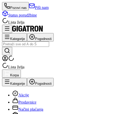
Piši nam
Pozovi nas
Status porudžbine
Lista želja
Kategorije
Pogodnosti
Lista želja
Korpa
Kategorije
Pogodnosti
Akcije
Prodavnice
Načini plaćanja