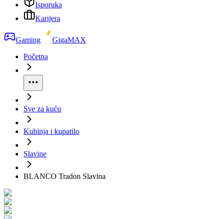
Isporuka
Karijera
Gaming
GigaMAX
Početna
Sve za kuću
Kuhinja i kupatilo
Slavine
BLANCO Tradon Slavina