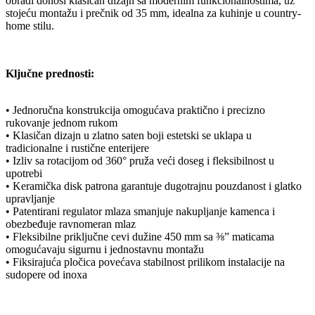
obradi donosi klasičan dizajn sa modernim funkcionalnostima, uz
stojeću montažu i prečnik od 35 mm, idealna za kuhinje u country-
home stilu.
Ključne prednosti:
• Jednoručna konstrukcija omogućava praktično i precizno
rukovanje jednom rukom
• Klasičan dizajn u zlatno saten boji estetski se uklapa u
tradicionalne i rustične enterijere
• Izliv sa rotacijom od 360° pruža veći doseg i fleksibilnost u
upotrebi
• Keramička disk patrona garantuje dugotrajnu pouzdanost i glatko
upravljanje
• Patentirani regulator mlaza smanjuje nakupljanje kamenca i
obezbeđuje ravnomeran mlaz
• Fleksibilne priključne cevi dužine 450 mm sa ⅜” maticama
omogućavaju sigurnu i jednostavnu montažu
• Fiksirajuća pločica povećava stabilnost prilikom instalacije na
sudopere od inoxa