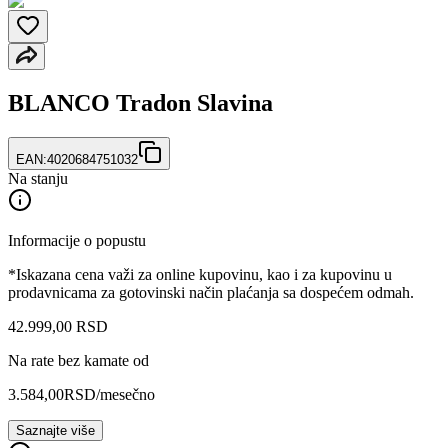
BLANCO Tradon Slavina
EAN:
4020684751032
Na stanju
Informacije o popustu
*Iskazana cena važi za online kupovinu, kao i za kupovinu u
prodavnicama za gotovinski način plaćanja sa dospećem odmah.
42.999
,
00
RSD
Na rate bez kamate od
3.584,00
RSD
/mesečno
Saznajte više