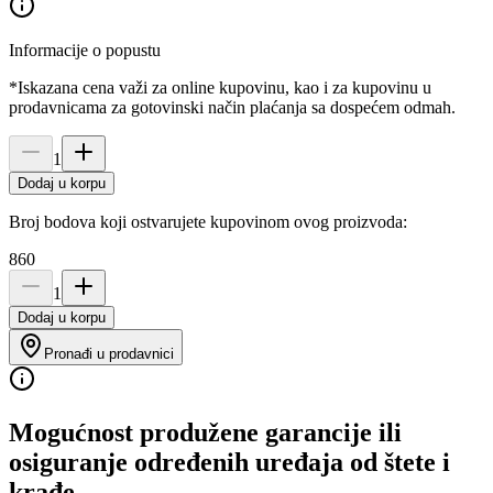
Informacije o popustu
*Iskazana cena važi za online kupovinu, kao i za kupovinu u
prodavnicama za gotovinski način plaćanja sa dospećem odmah.
1
Dodaj u korpu
Broj bodova koji ostvarujete kupovinom ovog proizvoda:
860
1
Dodaj u korpu
Pronađi u prodavnici
Mogućnost produžene garancije ili
osiguranje određenih uređaja od štete i
krađe