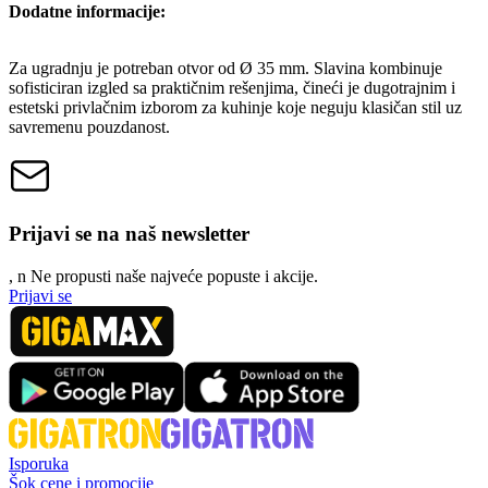
Dodatne informacije:
Za ugradnju je potreban otvor od Ø 35 mm. Slavina kombinuje
sofisticiran izgled sa praktičnim rešenjima, čineći je dugotrajnim i
estetski privlačnim izborom za kuhinje koje neguju klasičan stil uz
savremenu pouzdanost.
Prijavi se na naš newsletter
, n
N
e propusti naše najveće popuste i akcije.
Prijavi se
Isporuka
Šok cene i promocije