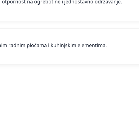
st, otpornost na ogrebotine i jednostavno održavanje.
nim radnim pločama i kuhinjskim elementima.