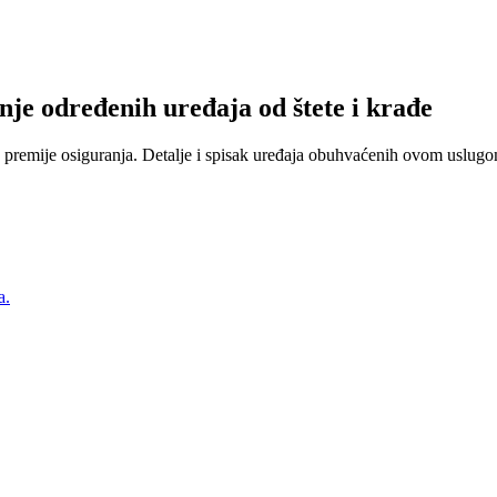
nje određenih uređaja od štete i krađe
 premije osiguranja. Detalje i spisak uređaja obuhvaćenih ovom uslugom
a.