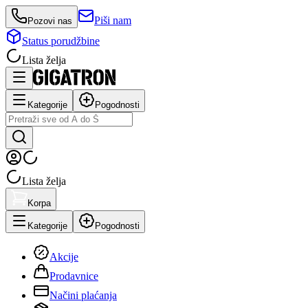
Piši nam
Pozovi nas
Status porudžbine
Lista želja
Kategorije
Pogodnosti
Lista želja
Korpa
Kategorije
Pogodnosti
Akcije
Prodavnice
Načini plaćanja