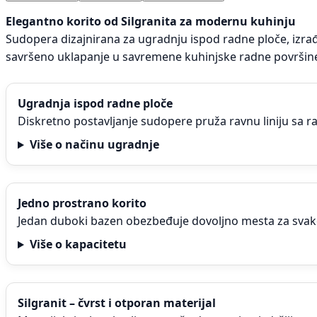
Elegantno korito od Silgranita za modernu kuhinju
Sudopera dizajnirana za ugradnju ispod radne ploče, izrađe
savršeno uklapanje u savremene kuhinjske radne površin
Ugradnja ispod radne ploče
Diskretno postavljanje sudopere pruža ravnu liniju sa 
Više o načinu ugradnje
Jedno prostrano korito
Jedan duboki bazen obezbeđuje dovoljno mesta za svak
Više o kapacitetu
Silgranit – čvrst i otporan materijal