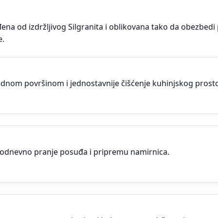
na od izdržljivog Silgranita i oblikovana tako da obezbedi 
e.
radnom površinom i jednostavnije čišćenje kuhinjskog prost
odnevno pranje posuđa i pripremu namirnica.