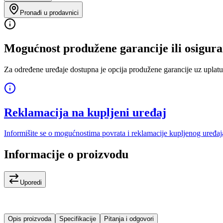
Pronađi u prodavnici
Mogućnost produžene garancije ili osigura
Za određene uređaje dostupna je opcija produžene garancije uz uplatu
Reklamacija na kupljeni uređaj
Informišite se o mogućnostima povrata i reklamacije kupljenog uređaj
Informacije o proizvodu
Uporedi
Opis proizvoda
Specifikacije
Pitanja i odgovori