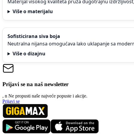
Materijal visokog kvaliteta pruža dugotrajnu izdržljivo
Više o materijalu
Sofisticirana siva boja
Neutralna nijansa omogućava lako uklapanje sa moder
Više o dizajnu
Prijavi se na naš newsletter
, n
N
e propusti naše najveće popuste i akcije.
Prijavi se