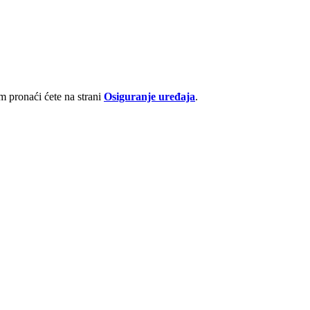
 pronaći ćete na strani
Osiguranje uređaja
.