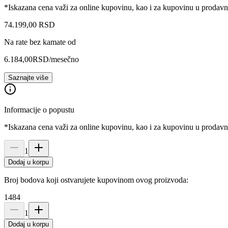
*Iskazana cena važi za online kupovinu, kao i za kupovinu u prodav
74.199
,
00
RSD
Na rate bez kamate od
6.184,00
RSD
/mesečno
Saznajte više
Informacije o popustu
*Iskazana cena važi za online kupovinu, kao i za kupovinu u prodav
1
Dodaj u korpu
Broj bodova koji ostvarujete kupovinom ovog proizvoda:
1484
1
Dodaj u korpu