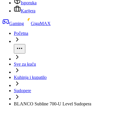
Isporuka
Karijera
Gaming
GigaMAX
Početna
Sve za kuću
Kuhinja i kupatilo
Sudopere
BLANCO Subline 700-U Level Sudopera