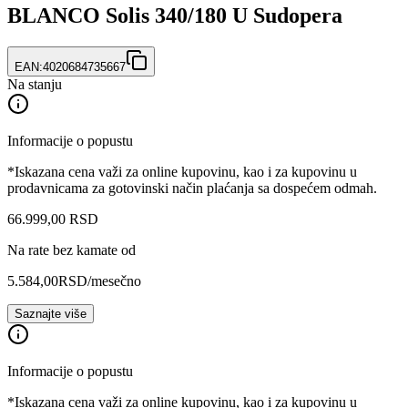
BLANCO Solis 340/180 U Sudopera
EAN:
4020684735667
Na stanju
Informacije o popustu
*Iskazana cena važi za online kupovinu, kao i za kupovinu u
prodavnicama za gotovinski način plaćanja sa dospećem odmah.
66.999
,
00
RSD
Na rate bez kamate od
5.584,00
RSD
/mesečno
Saznajte više
Informacije o popustu
*Iskazana cena važi za online kupovinu, kao i za kupovinu u