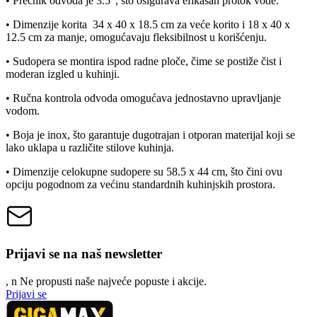
• Prečnik odvoda je 3.5", što osigurava efikasan protok vode.
• Dimenzije korita 34 x 40 x 18.5 cm za veće korito i 18 x 40 x
12.5 cm za manje, omogućavaju fleksibilnost u korišćenju.
• Sudopera se montira ispod radne ploče, čime se postiže čist i
moderan izgled u kuhinji.
• Ručna kontrola odvoda omogućava jednostavno upravljanje
vodom.
• Boja je inox, što garantuje dugotrajan i otporan materijal koji se
lako uklapa u različite stilove kuhinja.
• Dimenzije celokupne sudopere su 58.5 x 44 cm, što čini ovu
opciju pogodnom za većinu standardnih kuhinjskih prostora.
Prijavi se na naš newsletter
, n
N
e propusti naše najveće popuste i akcije.
Prijavi se