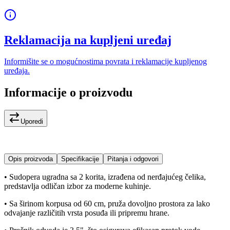
Reklamacija na kupljeni uređaj
Informišite se o mogućnostima povrata i reklamacije kupljenog
uređaja.
Informacije o proizvodu
Uporedi
Opis proizvoda
Specifikacije
Pitanja i odgovori
• Sudopera ugradna sa 2 korita, izrađena od nerđajućeg čelika,
predstavlja odličan izbor za moderne kuhinje.
• Sa širinom korpusa od 60 cm, pruža dovoljno prostora za lako
odvajanje različitih vrsta posuđa ili pripremu hrane.