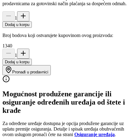
prodavnicama za gotovinski način plaćanja sa dospećem odmah.
1
Dodaj u korpu
Broj bodova koji ostvarujete kupovinom ovog proizvoda:
1340
1
Dodaj u korpu
Pronađi u prodavnici
Mogućnost produžene garancije ili
osiguranje određenih uređaja od štete i
krađe
Za određene uređaje dostupna je opcija produžene garancije uz
uplatu premije osiguranja. Detalje i spisak uređaja obuhvaćenih
ovom uslugom pronaći ćete na strani
Osiguranje uređaja
.