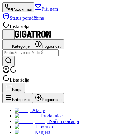
Piši nam
Pozovi nas
Status porudžbine
Lista želja
Kategorije
Pogodnosti
Lista želja
Korpa
Kategorije
Pogodnosti
Akcije
Prodavnice
Načini plaćanja
Isporuka
Karijera