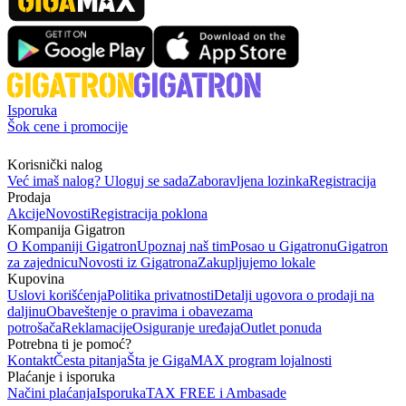
Isporuka
Šok cene i promocije
Korisnički nalog
Već imaš nalog? Uloguj se sada
Zaboravljena lozinka
Registracija
Prodaja
Akcije
Novosti
Registracija poklona
Kompanija Gigatron
O Kompaniji Gigatron
Upoznaj naš tim
Posao u Gigatronu
Gigatron
za zajednicu
Novosti iz Gigatrona
Zakupljujemo lokale
Kupovina
Uslovi korišćenja
Politika privatnosti
Detalji ugovora o prodaji na
daljinu
Obaveštenje o pravima i obavezama
potrošača
Reklamacije
Osiguranje uređaja
Outlet ponuda
Potrebna ti je pomoć?
Kontakt
Česta pitanja
Šta je GigaMAX program lojalnosti
Plaćanje i isporuka
Načini plaćanja
Isporuka
TAX FREE i Ambasade