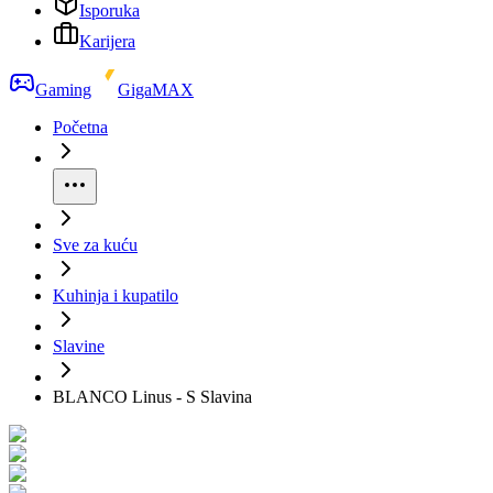
Isporuka
Karijera
Gaming
GigaMAX
Početna
Sve za kuću
Kuhinja i kupatilo
Slavine
BLANCO Linus - S Slavina