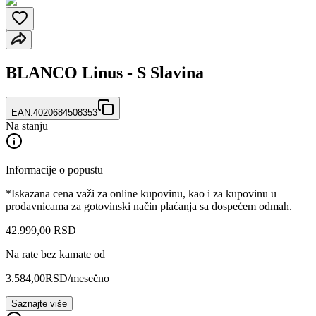
BLANCO Linus - S Slavina
EAN:
4020684508353
Na stanju
Informacije o popustu
*Iskazana cena važi za online kupovinu, kao i za kupovinu u
prodavnicama za gotovinski način plaćanja sa dospećem odmah.
42.999
,
00
RSD
Na rate bez kamate od
3.584,00
RSD
/mesečno
Saznajte više