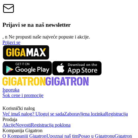
Prijavi se na naš newsletter
, n
N
e propusti naše najveće popuste i akcije.
Prijavi se
Isporuka
Šok cene i promocije
Korisnički nalog
Već imaš nalog? Uloguj se sada
Zaboravljena lozinka
Registracija
Prodaja
Akcije
Novosti
Registracija poklona
Kompanija Gigatron
O Kompaniji Gigatron
Upoznaj naš tim
Posao u Gigatronu
Gigatron