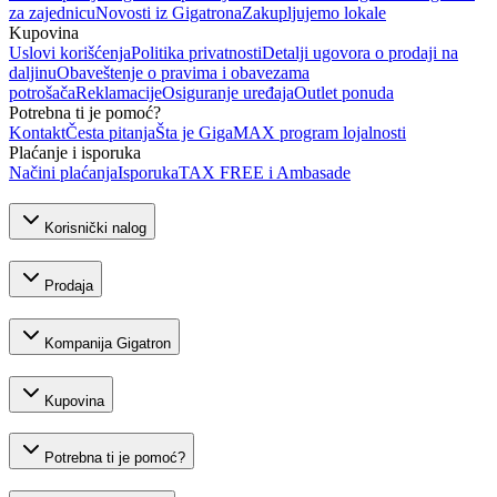
za zajednicu
Novosti iz Gigatrona
Zakupljujemo lokale
Kupovina
Uslovi korišćenja
Politika privatnosti
Detalji ugovora o prodaji na
daljinu
Obaveštenje o pravima i obavezama
potrošača
Reklamacije
Osiguranje uređaja
Outlet ponuda
Potrebna ti je pomoć?
Kontakt
Česta pitanja
Šta je GigaMAX program lojalnosti
Plaćanje i isporuka
Načini plaćanja
Isporuka
TAX FREE i Ambasade
Korisnički nalog
Prodaja
Kompanija Gigatron
Kupovina
Potrebna ti je pomoć?