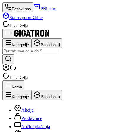
Piši nam
Pozovi nas
Status porudžbine
Lista želja
Kategorije
Pogodnosti
Lista želja
Korpa
Kategorije
Pogodnosti
Akcije
Prodavnice
Načini plaćanja