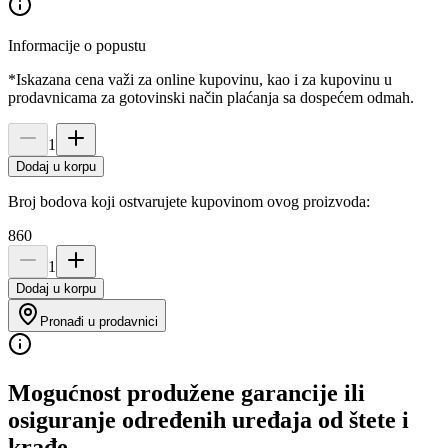
Informacije o popustu
*Iskazana cena važi za online kupovinu, kao i za kupovinu u
prodavnicama za gotovinski način plaćanja sa dospećem odmah.
1
Dodaj u korpu
Broj bodova koji ostvarujete kupovinom ovog proizvoda:
860
1
Dodaj u korpu
Pronađi u prodavnici
Mogućnost produžene garancije ili
osiguranje određenih uređaja od štete i
krađe