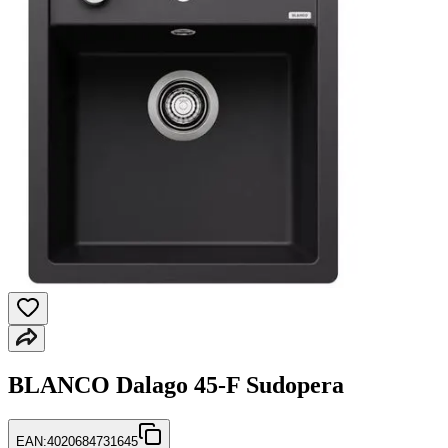
BLANCO Dalago 45-F Sudopera
EAN:
4020684731645