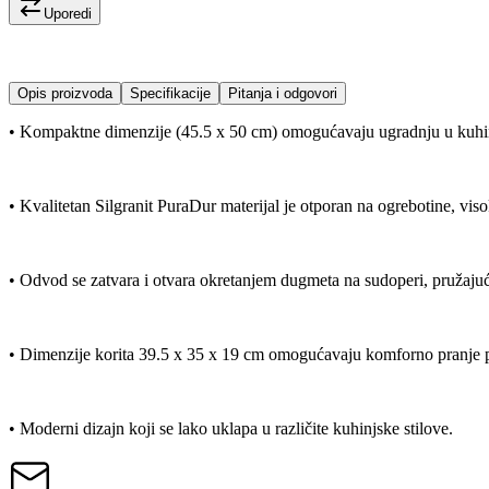
Uporedi
Opis proizvoda
Specifikacije
Pitanja i odgovori
• Kompaktne dimenzije (45.5 x 50 cm) omogućavaju ugradnju u kuhin
• Kvalitetan Silgranit PuraDur materijal je otporan na ogrebotine, vis
• Odvod se zatvara i otvara okretanjem dugmeta na sudoperi, pružajući
• Dimenzije korita 39.5 x 35 x 19 cm omogućavaju komforno pranje 
• Moderni dizajn koji se lako uklapa u različite kuhinjske stilove.