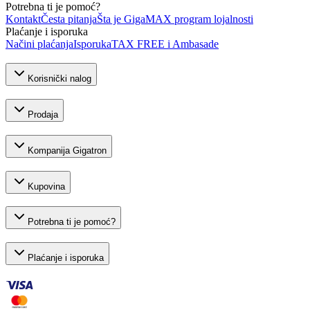
Potrebna ti je pomoć?
Kontakt
Česta pitanja
Šta je GigaMAX program lojalnosti
Plaćanje i isporuka
Načini plaćanja
Isporuka
TAX FREE i Ambasade
Korisnički nalog
Prodaja
Kompanija Gigatron
Kupovina
Potrebna ti je pomoć?
Plaćanje i isporuka