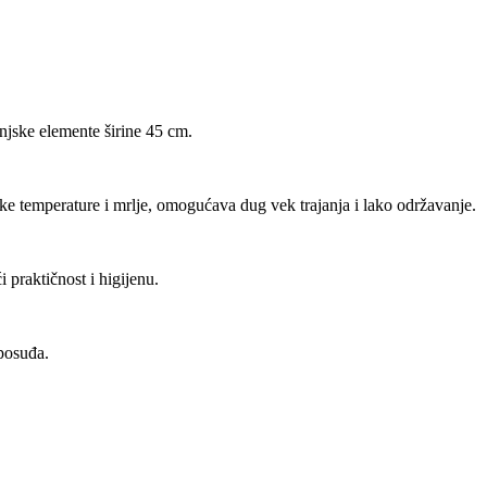
jske elemente širine 45 cm.
oke temperature i mrlje, omogućava dug vek trajanja i lako održavanje.
 praktičnost i higijenu.
posuđa.