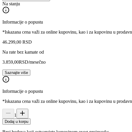
Na stanju
Informacije o popustu
*Iskazana cena važi za online kupovinu, kao i za kupovinu u prodav
46.299
,
00
RSD
Na rate bez kamate od
3.859,00
RSD
/mesečno
Saznajte više
Informacije o popustu
*Iskazana cena važi za online kupovinu, kao i za kupovinu u prodav
1
Dodaj u korpu
Broj bodova koji ostvarujete kupovinom ovog proizvoda: