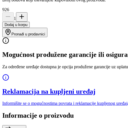
926
1
Dodaj u korpu
Pronađi u prodavnici
Mogućnost produžene garancije ili osigura
Za određene uređaje dostupna je opcija produžene garancije uz uplatu
Reklamacija na kupljeni uređaj
Informišite se o mogućnostima povrata i reklamacije kupljenog uređaj
Informacije o proizvodu