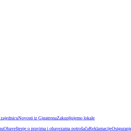
 zajednicu
Novosti iz Gigatrona
Zakupljujemo lokale
nu
Obaveštenje o pravima i obavezama potrošača
Reklamacije
Osiguranj