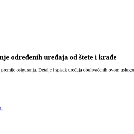
nje određenih uređaja od štete i krađe
 premije osiguranja. Detalje i spisak uređaja obuhvaćenih ovom uslugom
a.