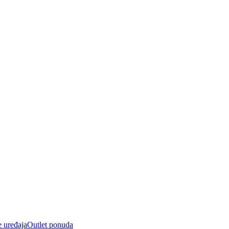
e uređaja
Outlet ponuda