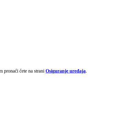
 pronaći ćete na strani
Osiguranje uređaja
.