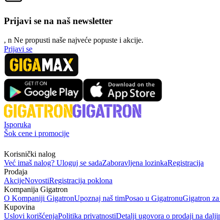
Prijavi se na naš newsletter
, n
N
e propusti naše najveće popuste i akcije.
Prijavi se
Isporuka
Šok cene i promocije
Korisnički nalog
Već imaš nalog? Uloguj se sada
Zaboravljena lozinka
Registracija
Prodaja
Akcije
Novosti
Registracija poklona
Kompanija Gigatron
O Kompaniji Gigatron
Upoznaj naš tim
Posao u Gigatronu
Gigatron za
Kupovina
Uslovi korišćenja
Politika privatnosti
Detalji ugovora o prodaji na dalji