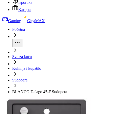
Isporuka
Karijera
Gaming
GigaMAX
Početna
Sve za kuću
Kuhinja i kupatilo
Sudopere
BLANCO Dalago 45-F Sudopera