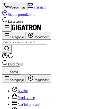
Piši nam
Pozovi nas
Status porudžbine
Lista želja
Kategorije
Pogodnosti
Lista želja
Korpa
Kategorije
Pogodnosti
Akcije
Prodavnice
Načini plaćanja