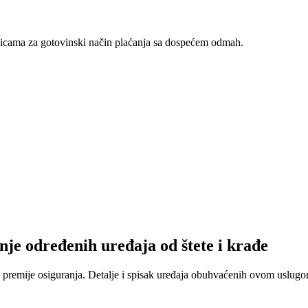
nicama za gotovinski način plaćanja sa dospećem odmah.
nje određenih uređaja od štete i krađe
 premije osiguranja. Detalje i spisak uređaja obuhvaćenih ovom uslugom