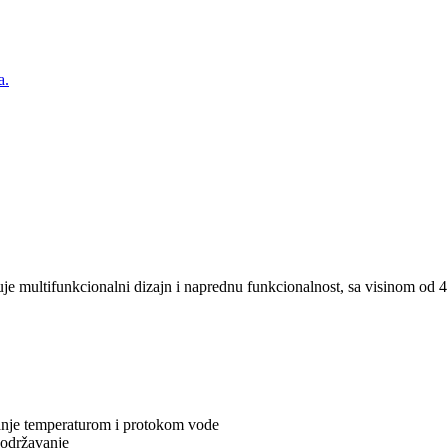
a.
je multifunkcionalni dizajn i naprednu funkcionalnost, sa visinom o
anje temperaturom i protokom vode
 održavanje