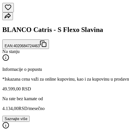
BLANCO Catris - S Flexo Slavina
EAN:
4020684724463
Na stanju
Informacije o popustu
*Iskazana cena važi za online kupovinu, kao i za kupovinu u prodav
49.599
,
00
RSD
Na rate bez kamate od
4.134,00
RSD
/mesečno
Saznajte više