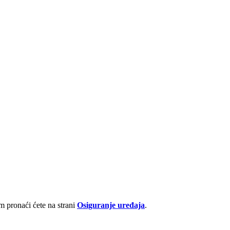
 pronaći ćete na strani
Osiguranje uređaja
.