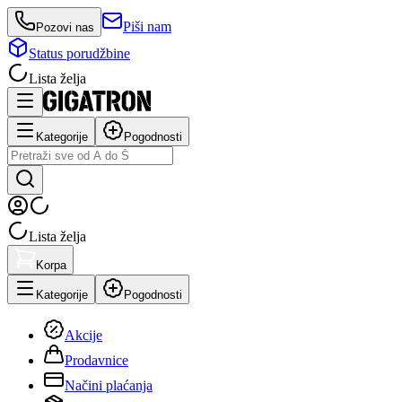
Piši nam
Pozovi nas
Status porudžbine
Lista želja
Kategorije
Pogodnosti
Lista želja
Korpa
Kategorije
Pogodnosti
Akcije
Prodavnice
Načini plaćanja