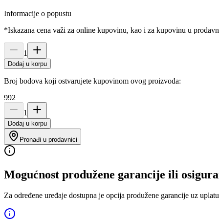
Informacije o popustu
*Iskazana cena važi za online kupovinu, kao i za kupovinu u prodav
1
Dodaj u korpu
Broj bodova koji ostvarujete kupovinom ovog proizvoda:
992
1
Dodaj u korpu
Pronađi u prodavnici
Mogućnost produžene garancije ili osigura
Za određene uređaje dostupna je opcija produžene garancije uz uplatu