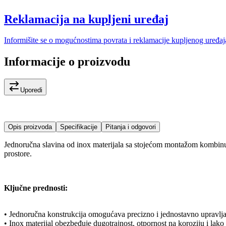
Reklamacija na kupljeni uređaj
Informišite se o mogućnostima povrata i reklamacije kupljenog uređaj
Informacije o proizvodu
Uporedi
Opis proizvoda
Specifikacije
Pitanja i odgovori
Jednoručna slavina od inox materijala sa stojećom montažom kombinu
prostore.
Ključne prednosti:
• Jednoručna konstrukcija omogućava precizno i jednostavno upravlj
• Inox materijal obezbeđuje dugotrajnost, otpornost na koroziju i lako