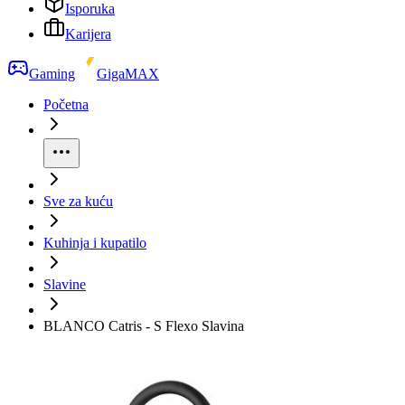
Isporuka
Karijera
Gaming
GigaMAX
Početna
Sve za kuću
Kuhinja i kupatilo
Slavine
BLANCO Catris - S Flexo Slavina