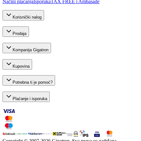
Načini plaćanja
Isporuka
TAX FREE i Ambasade
Korisnički nalog
Prodaja
Kompanija Gigatron
Kupovina
Potrebna ti je pomoć?
Plaćanje i isporuka
Copyright © 2007-
2026
Gigatron. Sva prava su zadržana.