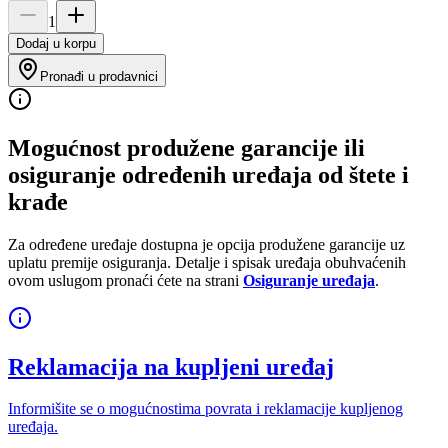
1
Dodaj u korpu
Pronađi u prodavnici
Mogućnost produžene garancije ili
osiguranje određenih uređaja od štete i
krađe
Za određene uređaje dostupna je opcija produžene garancije uz
uplatu premije osiguranja. Detalje i spisak uređaja obuhvaćenih
ovom uslugom pronaći ćete na strani
Osiguranje uređaja
.
Reklamacija na kupljeni uređaj
Informišite se o mogućnostima povrata i reklamacije kupljenog
uređaja.