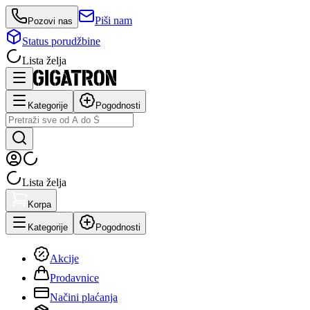
Piši nam
Pozovi nas
Status porudžbine
Lista želja
Kategorije
Pogodnosti
Lista želja
Korpa
Kategorije
Pogodnosti
Akcije
Prodavnice
Načini plaćanja