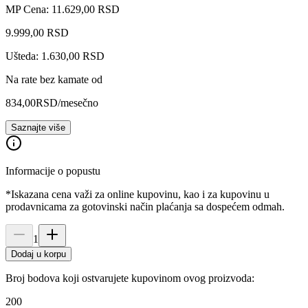
MP Cena: 11.629,00 RSD
9.999
,
00
RSD
Ušteda: 1.630,00 RSD
Na rate bez kamate od
834,00
RSD
/mesečno
Saznajte više
Informacije o popustu
*Iskazana cena važi za online kupovinu, kao i za kupovinu u
prodavnicama za gotovinski način plaćanja sa dospećem odmah.
1
Dodaj u korpu
Broj bodova koji ostvarujete kupovinom ovog proizvoda:
200