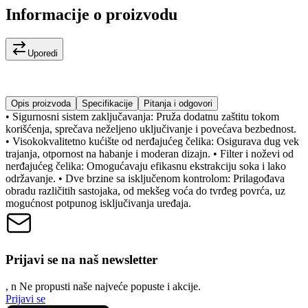
Informacije o proizvodu
Uporedi
Opis proizvoda
Specifikacije
Pitanja i odgovori
• Sigurnosni sistem zaključavanja: Pruža dodatnu zaštitu tokom
korišćenja, sprečava neželjeno uključivanje i povećava bezbednost.
• Visokokvalitetno kućište od nerđajućeg čelika: Osigurava dug vek
trajanja, otpornost na habanje i moderan dizajn. • Filter i noževi od
nerđajućeg čelika: Omogućavaju efikasnu ekstrakciju soka i lako
održavanje. • Dve brzine sa isključenom kontrolom: Prilagođava
obradu različitih sastojaka, od mekšeg voća do tvrđeg povrća, uz
mogućnost potpunog isključivanja uređaja.
Prijavi se na naš newsletter
, n
N
e propusti naše najveće popuste i akcije.
Prijavi se