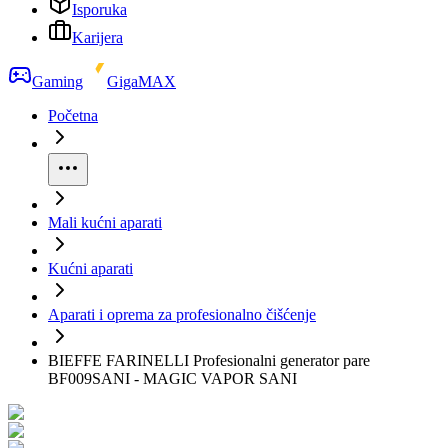
Isporuka
Karijera
Gaming
GigaMAX
Početna
Mali kućni aparati
Kućni aparati
Aparati i oprema za profesionalno čišćenje
BIEFFE FARINELLI Profesionalni generator pare
BF009SANI - MAGIC VAPOR SANI