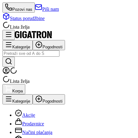
Piši nam
Pozovi nas
Status porudžbine
Lista želja
Kategorije
Pogodnosti
Lista želja
Korpa
Kategorije
Pogodnosti
Akcije
Prodavnice
Načini plaćanja