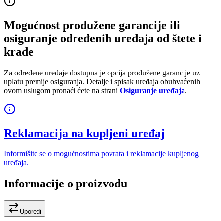
Mogućnost produžene garancije ili
osiguranje određenih uređaja od štete i
krađe
Za određene uređaje dostupna je opcija produžene garancije uz
uplatu premije osiguranja. Detalje i spisak uređaja obuhvaćenih
ovom uslugom pronaći ćete na strani
Osiguranje uređaja
.
Reklamacija na kupljeni uređaj
Informišite se o mogućnostima povrata i reklamacije kupljenog
uređaja.
Informacije o proizvodu
Uporedi