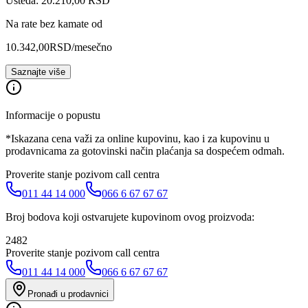
Ušteda: 20.210,00 RSD
Na rate bez kamate od
10.342,00
RSD
/mesečno
Saznajte više
Informacije o popustu
*Iskazana cena važi za online kupovinu, kao i za kupovinu u
prodavnicama za gotovinski način plaćanja sa dospećem odmah.
Proverite stanje pozivom call centra
011 44 14 000
066 6 67 67 67
Broj bodova koji ostvarujete kupovinom ovog proizvoda:
2482
Proverite stanje pozivom call centra
011 44 14 000
066 6 67 67 67
Pronađi u prodavnici