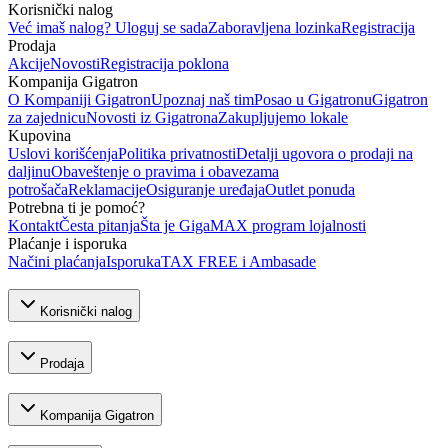
Korisnički nalog
Već imaš nalog? Uloguj se sada
Zaboravljena lozinka
Registracija
Prodaja
Akcije
Novosti
Registracija poklona
Kompanija Gigatron
O Kompaniji Gigatron
Upoznaj naš tim
Posao u Gigatronu
Gigatron
za zajednicu
Novosti iz Gigatrona
Zakupljujemo lokale
Kupovina
Uslovi korišćenja
Politika privatnosti
Detalji ugovora o prodaji na
daljinu
Obaveštenje o pravima i obavezama
potrošača
Reklamacije
Osiguranje uređaja
Outlet ponuda
Potrebna ti je pomoć?
Kontakt
Česta pitanja
Šta je GigaMAX program lojalnosti
Plaćanje i isporuka
Načini plaćanja
Isporuka
TAX FREE i Ambasade
Korisnički nalog
Prodaja
Kompanija Gigatron