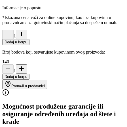
Informacije o popustu
*Iskazana cena važi za online kupovinu, kao i za kupovinu u
prodavnicama za gotovinski način plaćanja sa dospećem odmah.
1
Dodaj u korpu
Broj bodova koji ostvarujete kupovinom ovog proizvoda:
140
1
Dodaj u korpu
Pronađi u prodavnici
Mogućnost produžene garancije ili
osiguranje određenih uređaja od štete i
krađe