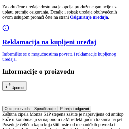
Za određene uređaje dostupna je opcija produžene garancije uz
uplatu premije osiguranja. Detalje i spisak uređaja obuhvaćenih
ovom uslugom pronaći ćete na strani
Osiguranje uređaja
.
Reklamacija na kupljeni uređaj
Informišite se o mogućnostima povrata i reklamacije kupljenog
uređaja.
Informacije o proizvodu
Uporedi
Opis proizvoda
Specifikacije
Pitanja i odgovori
Zaštitna cipela Monza S1P stepena zaštite je napravljena od antilop
kože u kombinaciji sa najlonom i 3M reflektujućim trakama na peti
Poseduje čeličnu kapu koja štiti prste od mehaničkih povreda i