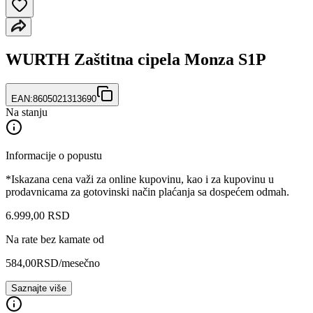
WURTH Zaštitna cipela Monza S1P
EAN:
8605021313690
Na stanju
Informacije o popustu
*Iskazana cena važi za online kupovinu, kao i za kupovinu u
prodavnicama za gotovinski način plaćanja sa dospećem odmah.
6.999
,
00
RSD
Na rate bez kamate od
584,00
RSD
/mesečno
Saznajte više