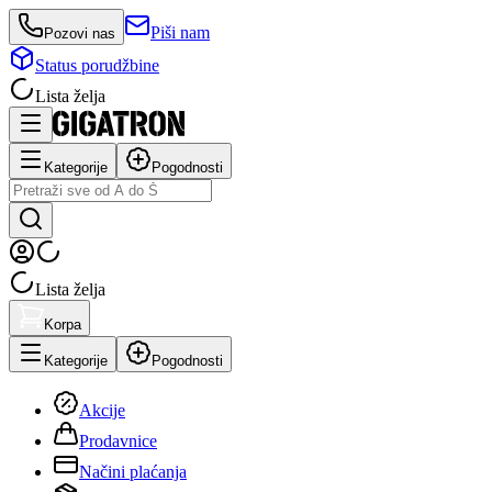
Piši nam
Pozovi nas
Status porudžbine
Lista želja
Kategorije
Pogodnosti
Lista želja
Korpa
Kategorije
Pogodnosti
Akcije
Prodavnice
Načini plaćanja