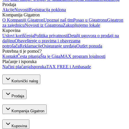
Prodaja
Akcije
Novosti
Registracija poklona
Kompanija Gigatron
O Kompaniji Gigatron
Upoznaj naš tim
Posao u Gigatronu
Gigatron
za zajednicu
Novosti iz Gigatrona
Zakupljujemo lokale
Kupovina
Uslovi korišćenja
Politika privatnosti
Detalji ugovora o prodaji na
daljinu
Obaveštenje o pravima i obavezama
potrošača
Reklamacije
Osiguranje uređaja
Outlet ponuda
Potrebna ti je pomoć?
Kontakt
Česta pitanja
Šta je GigaMAX program lojalnosti
Plaćanje i isporuka
Načini plaćanja
Isporuka
TAX FREE i Ambasade
Korisnički nalog
Prodaja
Kompanija Gigatron
Kupovina