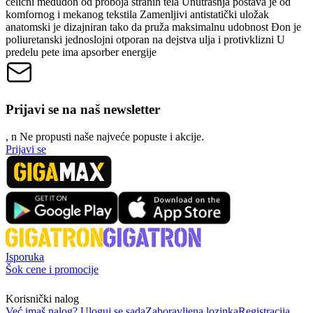
čelični međuđon od proboja stranih tela Unutrašnja postava je od
komfornog i mekanog tekstila Zamenljivi antistatički uložak
anatomski je dizajniran tako da pruža maksimalnu udobnost Đon je
poliuretanski jednoslojni otporan na dejstva ulja i protivklizni U
predelu pete ima apsorber energije
Prijavi se na naš newsletter
, n
N
e propusti naše najveće popuste i akcije.
Prijavi se
Isporuka
Šok cene i promocije
Korisnički nalog
Već imaš nalog? Uloguj se sada
Zaboravljena lozinka
Registracija