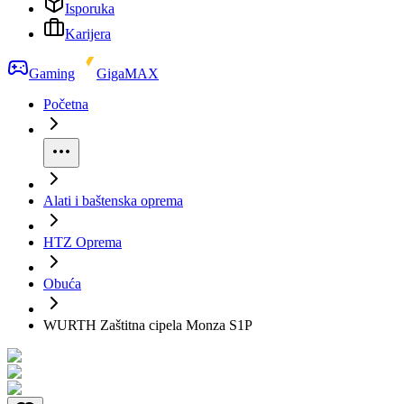
Isporuka
Karijera
Gaming
GigaMAX
Početna
Alati i baštenska oprema
HTZ Oprema
Obuća
WURTH Zaštitna cipela Monza S1P