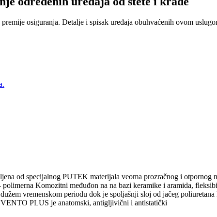
nje određenih uređaja od štete i krađe
 premije osiguranja. Detalje i spisak uređaja obuhvaćenih ovom uslugom
a.
jena od specijalnog PUTEK materijala veoma prozračnog i otpornog na 
 - polimerna Komozitni međuđon na na bazi keramike i aramida, fleksibil
i u dužem vremenskom periodu dok je spoljašnji sloj od jačeg poliuretana 
k VENTO PLUS je anatomski, antigljivični i antistatički