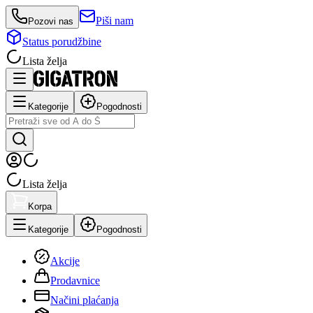
Piši nam
Pozovi nas
Status porudžbine
Lista želja
Kategorije
Pogodnosti
Lista želja
Korpa
Kategorije
Pogodnosti
Akcije
Prodavnice
Načini plaćanja