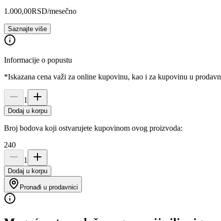
1.000,00
RSD
/mesečno
Saznajte više
Informacije o popustu
*Iskazana cena važi za online kupovinu, kao i za kupovinu u prodav
1
Dodaj u korpu
Broj bodova koji ostvarujete kupovinom ovog proizvoda:
240
1
Dodaj u korpu
Pronađi u prodavnici