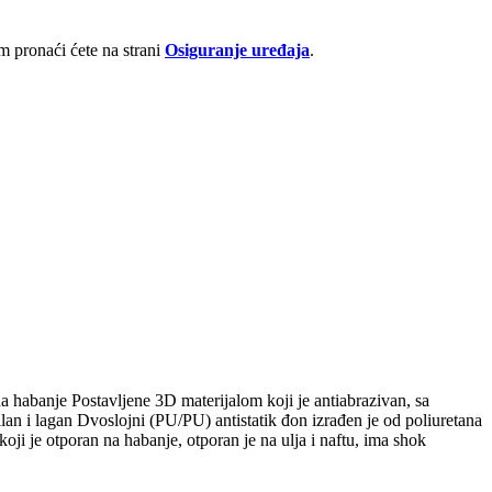
 pronaći ćete na strani
Osiguranje uređaja
.
habanje Postavljene 3D materijalom koji je antiabrazivan, sa
an i lagan Dvoslojni (PU/PU) antistatik đon izrađen je od poliuretana
koji je otporan na habanje, otporan je na ulja i naftu, ima shok