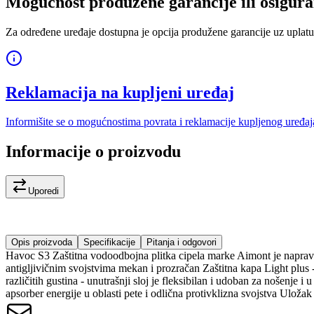
Mogućnost produžene garancije ili osigura
Za određene uređaje dostupna je opcija produžene garancije uz uplatu
Reklamacija na kupljeni uređaj
Informišite se o mogućnostima povrata i reklamacije kupljenog uređaj
Informacije o proizvodu
Uporedi
Opis proizvoda
Specifikacije
Pitanja i odgovori
Havoc S3 Zaštitna vodoodbojna plitka cipela marke Aimont je napravl
antigljivičnim svojstvima mekan i prozračan Zaštitna kapa Light plus
različitih gustina - unutrašnji sloj je fleksibilan i udoban za nošenje 
apsorber energije u oblasti pete i odlična protivklizna svojstva Uloža