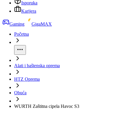
Isporuka
Karijera
Gaming
GigaMAX
Početna
Alati i baštenska oprema
HTZ Oprema
Obuća
WURTH Zaštitna cipela Havoc S3