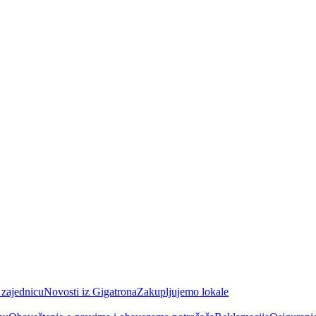
 zajednicu
Novosti iz Gigatrona
Zakupljujemo lokale