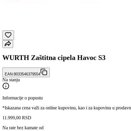
WURTH Zaštitna cipela Havoc S3
EAN:
8033546379554
Na stanju
Informacije o popustu
*Iskazana cena važi za online kupovinu, kao i za kupovinu u prodav
11.999
,
00
RSD
Na rate bez kamate od