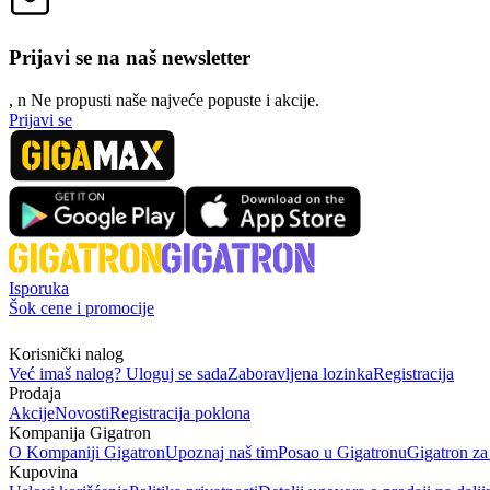
Prijavi se na naš newsletter
, n
N
e propusti naše najveće popuste i akcije.
Prijavi se
Isporuka
Šok cene i promocije
Korisnički nalog
Već imaš nalog? Uloguj se sada
Zaboravljena lozinka
Registracija
Prodaja
Akcije
Novosti
Registracija poklona
Kompanija Gigatron
O Kompaniji Gigatron
Upoznaj naš tim
Posao u Gigatronu
Gigatron za
Kupovina