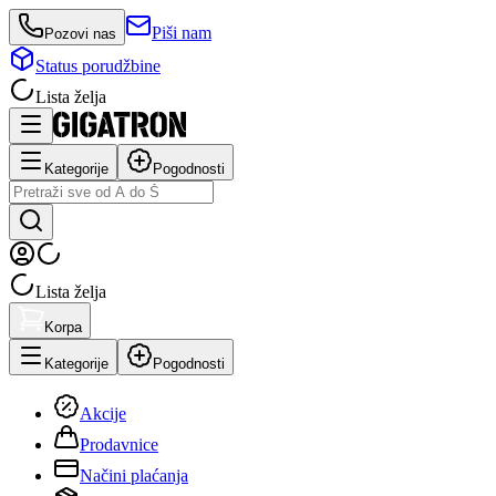
Piši nam
Pozovi nas
Status porudžbine
Lista želja
Kategorije
Pogodnosti
Lista želja
Korpa
Kategorije
Pogodnosti
Akcije
Prodavnice
Načini plaćanja