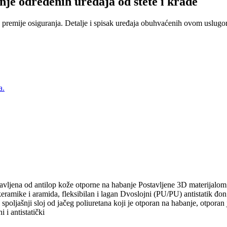
nje određenih uređaja od štete i krađe
 premije osiguranja. Detalje i spisak uređaja obuhvaćenih ovom uslugom
a.
vljena od antilop kože otporne na habanje Postavljene 3D materijalom k
mike i aramida, fleksibilan i lagan Dvoslojni (PU/PU) antistatik đon izr
ljašnji sloj od jačeg poliuretana koji je otporan na habanje, otporan je
i antistatički