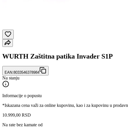
WURTH Zaštitna patika Invader S1P
EAN:
8033546378984
Na stanju
Informacije o popustu
*Iskazana cena važi za online kupovinu, kao i za kupovinu u prodav
10.999
,
00
RSD
Na rate bez kamate od