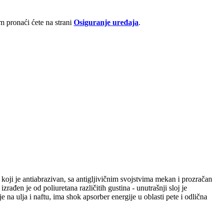
 pronaći ćete na strani
Osiguranje uređaja
.
oji je antiabrazivan, sa antigljivičnim svojstvima mekan i prozračan
ađen je od poliuretana različitih gustina - unutrašnji sloj je
 na ulja i naftu, ima shok apsorber energije u oblasti pete i odlična