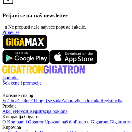
Prijavi se na naš newsletter
, n
N
e propusti naše najveće popuste i akcije.
Prijavi se
Isporuka
Šok cene i promocije
Korisnički nalog
Već imaš nalog? Uloguj se sada
Zaboravljena lozinka
Registracija
Prodaja
Akcije
Novosti
Registracija poklona
Kompanija Gigatron
O Kompaniji Gigatron
Upoznaj naš tim
Posao u Gigatronu
Gigatron za
Kupovina