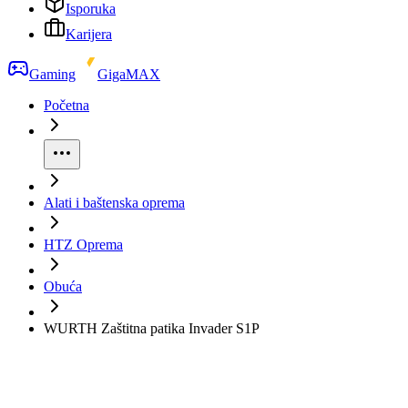
Isporuka
Karijera
Gaming
GigaMAX
Početna
Alati i baštenska oprema
HTZ Oprema
Obuća
WURTH Zaštitna patika Invader S1P