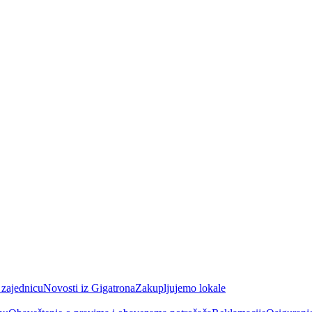
 zajednicu
Novosti iz Gigatrona
Zakupljujemo lokale