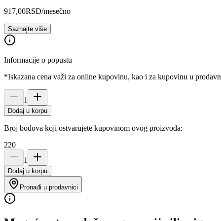
917,00
RSD
/mesečno
Saznajte više
Informacije o popustu
*Iskazana cena važi za online kupovinu, kao i za kupovinu u prodav
1
Dodaj u korpu
Broj bodova koji ostvarujete kupovinom ovog proizvoda:
220
1
Dodaj u korpu
Pronađi u prodavnici