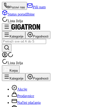
Piši nam
Pozovi nas
Status porudžbine
Lista želja
Kategorije
Pogodnosti
Lista želja
Korpa
Kategorije
Pogodnosti
Akcije
Prodavnice
Načini plaćanja