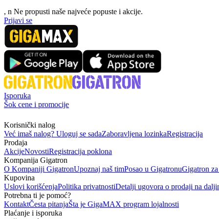
, n
N
e propusti naše najveće popuste i akcije.
Prijavi se
Isporuka
Šok cene i promocije
Korisnički nalog
Već imaš nalog? Uloguj se sada
Zaboravljena lozinka
Registracija
Prodaja
Akcije
Novosti
Registracija poklona
Kompanija Gigatron
O Kompaniji Gigatron
Upoznaj naš tim
Posao u Gigatronu
Gigatron za
Kupovina
Uslovi korišćenja
Politika privatnosti
Detalji ugovora o prodaji na dalji
Potrebna ti je pomoć?
Kontakt
Česta pitanja
Šta je GigaMAX program lojalnosti
Plaćanje i isporuka