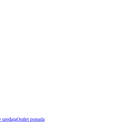
e uređaja
Outlet ponuda