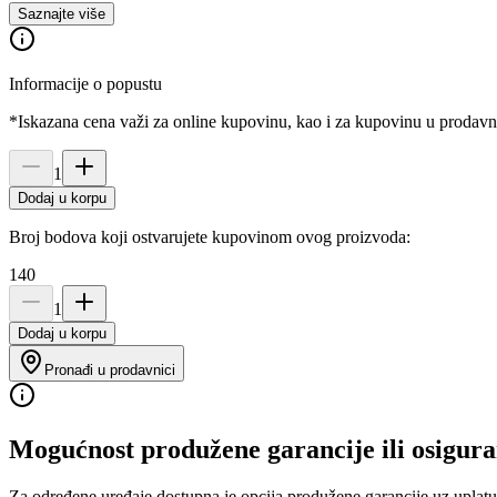
Saznajte više
Informacije o popustu
*Iskazana cena važi za online kupovinu, kao i za kupovinu u prodav
1
Dodaj u korpu
Broj bodova koji ostvarujete kupovinom ovog proizvoda:
140
1
Dodaj u korpu
Pronađi u prodavnici
Mogućnost produžene garancije ili osigura
Za određene uređaje dostupna je opcija produžene garancije uz uplatu