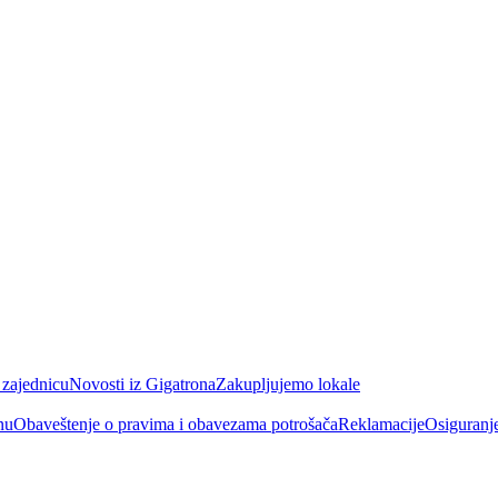
 zajednicu
Novosti iz Gigatrona
Zakupljujemo lokale
nu
Obaveštenje o pravima i obavezama potrošača
Reklamacije
Osiguranj