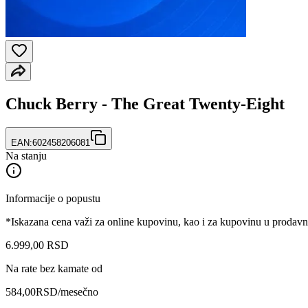
Chuck Berry - The Great Twenty-Eight
EAN:
602458206081
Na stanju
Informacije o popustu
*Iskazana cena važi za online kupovinu, kao i za kupovinu u prodav
6.999
,
00
RSD
Na rate bez kamate od
584,00
RSD
/mesečno