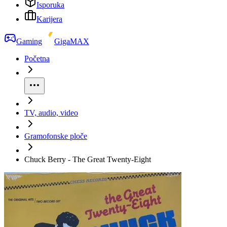
Isporuka
Karijera
Gaming
GigaMAX
Početna
TV, audio, video
Gramofonske ploče
Chuck Berry - The Great Twenty-Eight