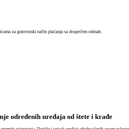
nicama za gotovinski način plaćanja sa dospećem odmah.
nje određenih uređaja od štete i krađe
 premije osiguranja. Detalje i spisak uređaja obuhvaćenih ovom uslugom