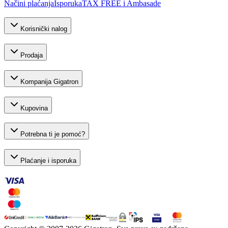
Načini plaćanja
Isporuka
TAX FREE i Ambasade
Korisnički nalog
Prodaja
Kompanija Gigatron
Kupovina
Potrebna ti je pomoć?
Plaćanje i isporuka