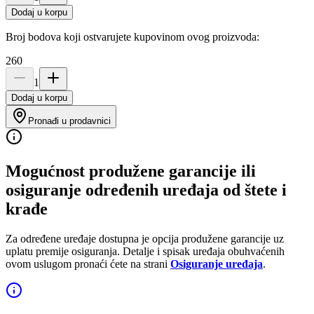
Dodaj u korpu
Broj bodova koji ostvarujete kupovinom ovog proizvoda:
260
1
Dodaj u korpu
Pronađi u prodavnici
Mogućnost produžene garancije ili
osiguranje određenih uređaja od štete i
krađe
Za određene uređaje dostupna je opcija produžene garancije uz
uplatu premije osiguranja. Detalje i spisak uređaja obuhvaćenih
ovom uslugom pronaći ćete na strani
Osiguranje uređaja
.