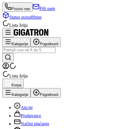
Piši nam
Pozovi nas
Status porudžbine
Lista želja
Kategorije
Pogodnosti
Lista želja
Korpa
Kategorije
Pogodnosti
Akcije
Prodavnice
Načini plaćanja