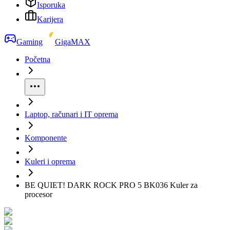
Isporuka
Karijera
Gaming
GigaMAX
Početna
Laptop, računari i IT oprema
Komponente
Kuleri i oprema
BE QUIET! DARK ROCK PRO 5 BK036 Kuler za
procesor