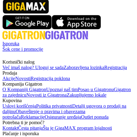
Isporuka
Šok cene i promocije
Korisnički nalog
Već imaš nalog? Uloguj se sada
Zaboravljena lozinka
Registracija
Prodaja
Akcije
Novosti
Registracija poklona
Kompanija Gigatron
O Kompaniji Gigatron
Upoznaj naš tim
Posao u Gigatronu
Gigatron
za zajednicu
Novosti iz Gigatrona
Zakupljujemo lokale
Kupovina
Uslovi korišćenja
Politika privatnosti
Detalji ugovora o prodaji na
daljinu
Obaveštenje o pravima i obavezama
potrošača
Reklamacije
Osiguranje uređaja
Outlet ponuda
Potrebna ti je pomoć?
Kontakt
Česta pitanja
Šta je GigaMAX program lojalnosti
Plaćanje i isporuka