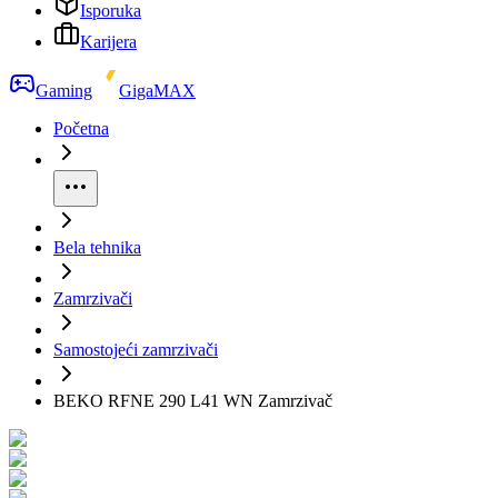
Isporuka
Karijera
Gaming
GigaMAX
Početna
Bela tehnika
Zamrzivači
Samostojeći zamrzivači
BEKO RFNE 290 L41 WN Zamrzivač