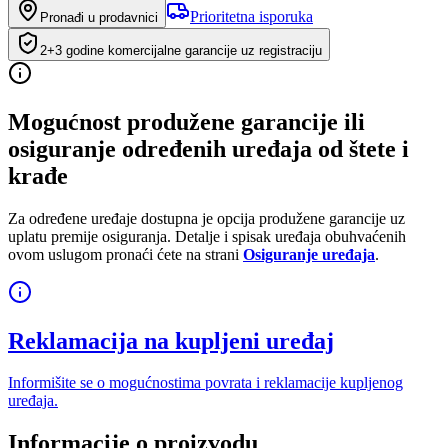
Prioritetna isporuka
Pronađi u prodavnici
2+3 godine komercijalne garancije uz registraciju
Mogućnost produžene garancije ili
osiguranje određenih uređaja od štete i
krađe
Za određene uređaje dostupna je opcija produžene garancije uz
uplatu premije osiguranja. Detalje i spisak uređaja obuhvaćenih
ovom uslugom pronaći ćete na strani
Osiguranje uređaja
.
Reklamacija na kupljeni uređaj
Informišite se o mogućnostima povrata i reklamacije kupljenog
uređaja.
Informacije o proizvodu