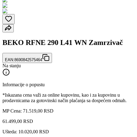
BEKO RFNE 290 L41 WN Zamrzivač
EAN:
8690842575464
Na stanju
Informacije o popustu
*Iskazana cena važi za online kupovinu, kao i za kupovinu u
prodavnicama za gotovinski način plaćanja sa dospećem odmah.
MP Cena: 71.519,00 RSD
61.499
,
00
RSD
Ušteda: 10.020,00 RSD