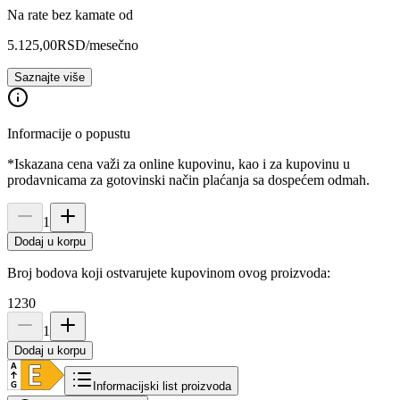
Na rate bez kamate od
5.125,00
RSD
/mesečno
Saznajte više
Informacije o popustu
*Iskazana cena važi za online kupovinu, kao i za kupovinu u
prodavnicama za gotovinski način plaćanja sa dospećem odmah.
1
Dodaj u korpu
Broj bodova koji ostvarujete kupovinom ovog proizvoda:
1230
1
Dodaj u korpu
Informacijski list proizvoda