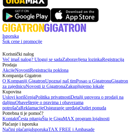
Isporuka
Šok cene i promocije
Korisnički nalog
Već imaš nalog? Uloguj se sada
Zaboravljena lozinka
Registracija
Prodaja
Akcije
Novosti
Registracija poklona
Kompanija Gigatron
O Kompaniji Gigatron
Upoznaj naš tim
Posao u Gigatronu
Gigatron
za zajednicu
Novosti iz Gigatrona
Zakupljujemo lokale
Kupovina
Uslovi korišćenja
Politika privatnosti
Detalji ugovora o prodaji na
daljinu
Obaveštenje o pravima i obavezama
potrošača
Reklamacije
Osiguranje uređaja
Outlet ponuda
Potrebna ti je pomoć?
Kontakt
Česta pitanja
Šta je GigaMAX program lojalnosti
Plaćanje i isporuka
Načini plaćanja
Isporuka
TAX FREE i Ambasade