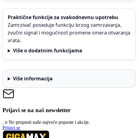
Praktične funkcije za svakodnevnu upotrebu
Zamrzivač poseduje funkciju brzog zamrzavanja,
zvučni signal i mogućnost promene smera otvaranja
vrata.
Više o dodatnim funkcijama
Više informacija
Prijavi se na naš newsletter
, n
N
e propusti naše najveće popuste i akcije.
Prijavi se