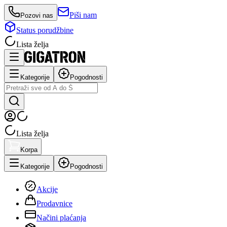
Piši nam
Pozovi nas
Status porudžbine
Lista želja
Kategorije
Pogodnosti
Lista želja
Korpa
Kategorije
Pogodnosti
Akcije
Prodavnice
Načini plaćanja