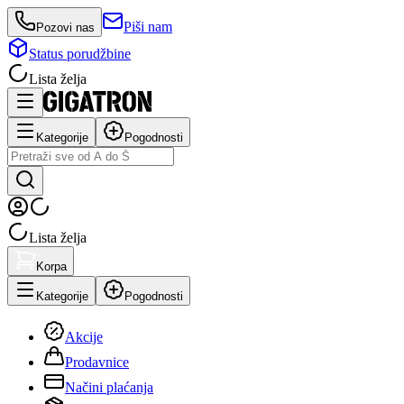
Piši nam
Pozovi nas
Status porudžbine
Lista želja
Kategorije
Pogodnosti
Lista želja
Korpa
Kategorije
Pogodnosti
Akcije
Prodavnice
Načini plaćanja