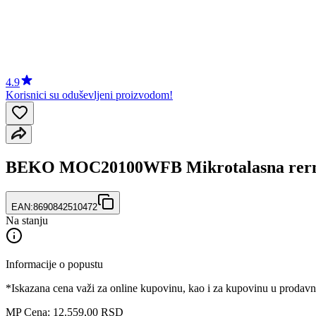
4.9
Korisnici su oduševljeni proizvodom!
BEKO MOC20100WFB Mikrotalasna rer
EAN:
8690842510472
Na stanju
Informacije o popustu
*Iskazana cena važi za online kupovinu, kao i za kupovinu u prodav
MP Cena: 12.559,00 RSD