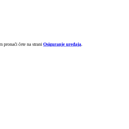
 pronaći ćete na strani
Osiguranje uređaja
.