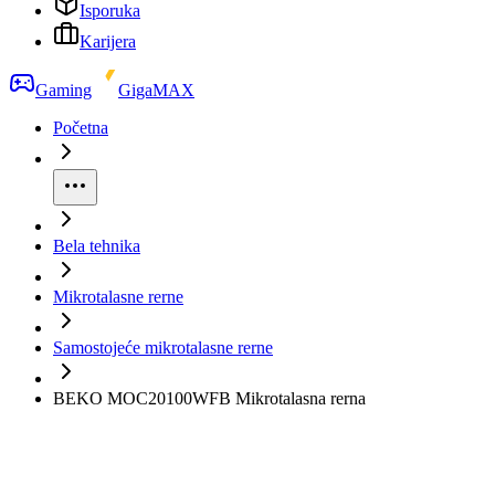
Isporuka
Karijera
Gaming
GigaMAX
Početna
Bela tehnika
Mikrotalasne rerne
Samostojeće mikrotalasne rerne
BEKO MOC20100WFB Mikrotalasna rerna