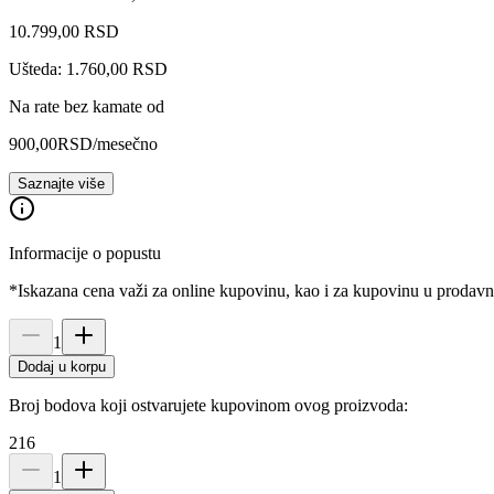
10.799
,
00
RSD
Ušteda: 1.760,00 RSD
Na rate bez kamate od
900,00
RSD
/mesečno
Saznajte više
Informacije o popustu
*Iskazana cena važi za online kupovinu, kao i za kupovinu u prodav
1
Dodaj u korpu
Broj bodova koji ostvarujete kupovinom ovog proizvoda:
216
1