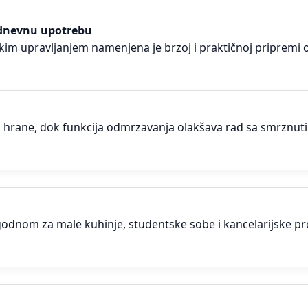
dnevnu upotrebu
kim upravljanjem namenjena je brzoj i praktičnoj pripremi 
 hrane, dok funkcija odmrzavanja olakšava rad sa smrznut
odnom za male kuhinje, studentske sobe i kancelarijske pr