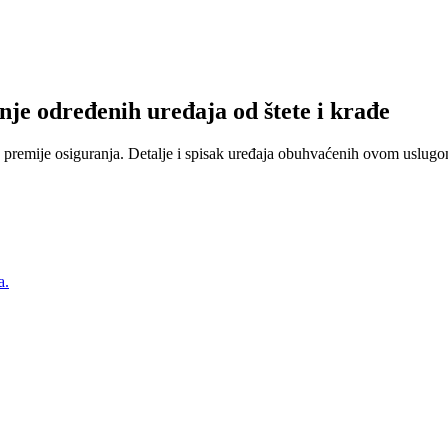
nje određenih uređaja od štete i krađe
 premije osiguranja. Detalje i spisak uređaja obuhvaćenih ovom uslugom
a.