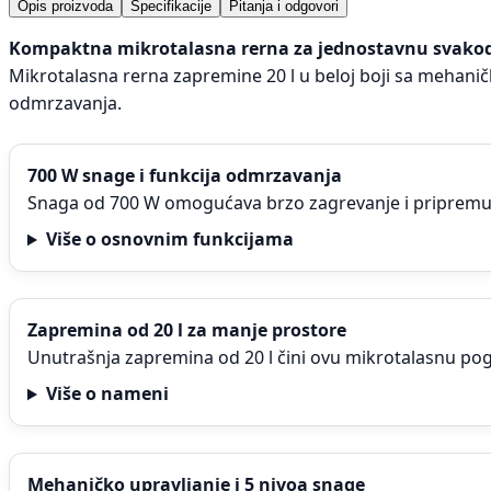
Opis proizvoda
Specifikacije
Pitanja i odgovori
Kompaktna mikrotalasna rerna za jednostavnu svako
Mikrotalasna rerna zapremine 20 l u beloj boji sa mehanič
odmrzavanja.
700 W snage i funkcija odmrzavanja
Snaga od 700 W omogućava brzo zagrevanje i pripremu
Više o osnovnim funkcijama
Zapremina od 20 l za manje prostore
Unutrašnja zapremina od 20 l čini ovu mikrotalasnu pog
Više o nameni
Mehaničko upravljanje i 5 nivoa snage