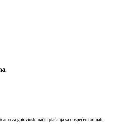
na
nicama za gotovinski način plaćanja sa dospećem odmah.