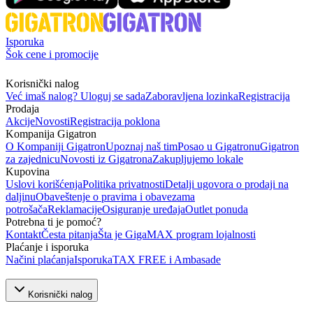
Isporuka
Šok cene i promocije
Korisnički nalog
Već imaš nalog? Uloguj se sada
Zaboravljena lozinka
Registracija
Prodaja
Akcije
Novosti
Registracija poklona
Kompanija Gigatron
O Kompaniji Gigatron
Upoznaj naš tim
Posao u Gigatronu
Gigatron
za zajednicu
Novosti iz Gigatrona
Zakupljujemo lokale
Kupovina
Uslovi korišćenja
Politika privatnosti
Detalji ugovora o prodaji na
daljinu
Obaveštenje o pravima i obavezama
potrošača
Reklamacije
Osiguranje uređaja
Outlet ponuda
Potrebna ti je pomoć?
Kontakt
Česta pitanja
Šta je GigaMAX program lojalnosti
Plaćanje i isporuka
Načini plaćanja
Isporuka
TAX FREE i Ambasade
Korisnički nalog