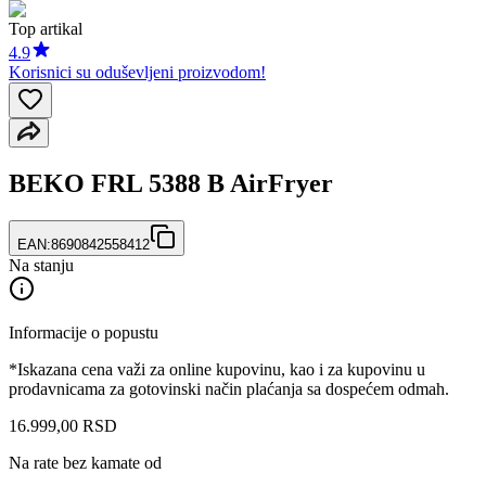
Top artikal
4.9
Korisnici su oduševljeni proizvodom!
BEKO FRL 5388 B AirFryer
EAN:
8690842558412
Na stanju
Informacije o popustu
*Iskazana cena važi za online kupovinu, kao i za kupovinu u
prodavnicama za gotovinski način plaćanja sa dospećem odmah.
16.999
,
00
RSD
Na rate bez kamate od