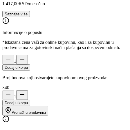
1.417,00
RSD
/mesečno
Saznajte više
Informacije o popustu
*Iskazana cena važi za online kupovinu, kao i za kupovinu u
prodavnicama za gotovinski način plaćanja sa dospećem odmah.
1
Dodaj u korpu
Broj bodova koji ostvarujete kupovinom ovog proizvoda:
340
1
Dodaj u korpu
Pronađi u prodavnici