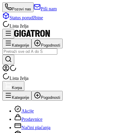
Piši nam
Pozovi nas
Status porudžbine
Lista želja
Kategorije
Pogodnosti
Lista želja
Korpa
Kategorije
Pogodnosti
Akcije
Prodavnice
Načini plaćanja