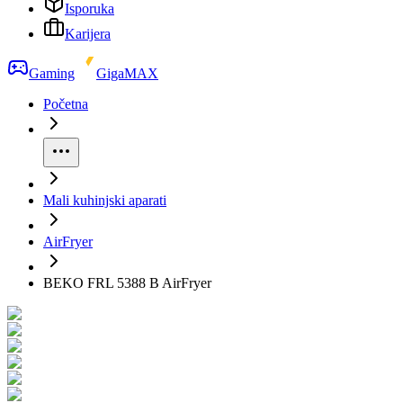
Isporuka
Karijera
Gaming
GigaMAX
Početna
Mali kuhinjski aparati
AirFryer
BEKO FRL 5388 B AirFryer