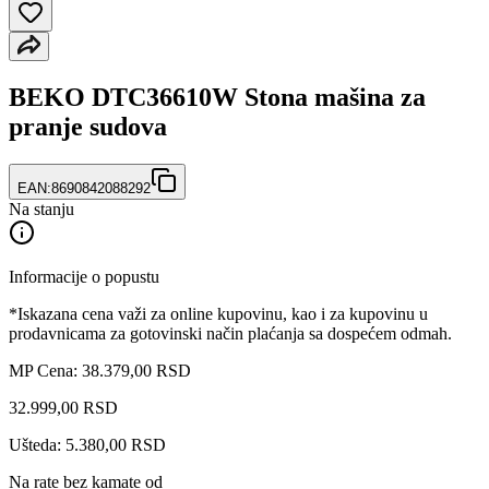
BEKO DTC36610W Stona mašina za
pranje sudova
EAN:
8690842088292
Na stanju
Informacije o popustu
*Iskazana cena važi za online kupovinu, kao i za kupovinu u
prodavnicama za gotovinski način plaćanja sa dospećem odmah.
MP Cena: 38.379,00 RSD
32.999
,
00
RSD
Ušteda: 5.380,00 RSD
Na rate bez kamate od