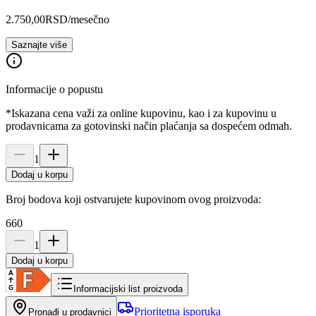
2.750,00
RSD
/mesečno
Saznajte više
Informacije o popustu
*Iskazana cena važi za online kupovinu, kao i za kupovinu u
prodavnicama za gotovinski način plaćanja sa dospećem odmah.
1
Dodaj u korpu
Broj bodova koji ostvarujete kupovinom ovog proizvoda:
660
1
Dodaj u korpu
Informacijski list proizvoda
Prioritetna isporuka
Pronađi u prodavnici