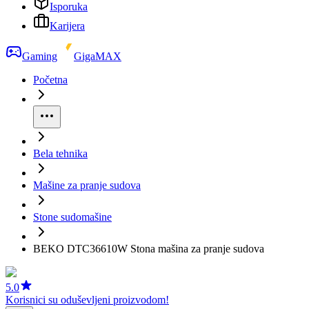
Isporuka
Karijera
Gaming
GigaMAX
Početna
Bela tehnika
Mašine za pranje sudova
Stone sudomašine
BEKO DTC36610W Stona mašina za pranje sudova
5.0
Korisnici su oduševljeni proizvodom!