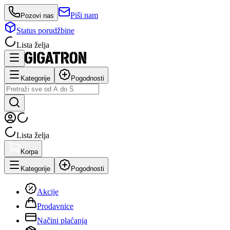
Piši nam
Pozovi nas
Status porudžbine
Lista želja
Kategorije
Pogodnosti
Lista želja
Korpa
Kategorije
Pogodnosti
Akcije
Prodavnice
Načini plaćanja