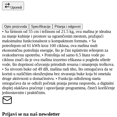
Uporedi
Opis proizvoda
Specifikacije
Pitanja i odgovori
• Sa širinom od 55 cm i težinom od 21.5 kg, ova mašina je idealna
za manje kuhinje i prostore sa ograničenim mestom, pružajući
maksimalnu funkcionalnost u kompaktnom formatu. • Sa
potrošnjom od 61 kWh kroz 100 ciklusa, ova mašina nudi
ekonomičnu potrošnju energije, što je čini isplativim rešenjem za
svakodnevnu upotrebu. • Potrošnja od samo 6.5 litara vode po
ciklusu znači da je ova mašina izuzetno efikasna u pogledu uštede
vode, što doprinosi očuvanju prirodnih resursa i smanjenju troškova.
• Sa nivoom buke od 49 dB, mašina radi tiho, što omogućava da se
koristi u različitim okruženjima bez stvaranja buke koja bi ometala
druge aktivnosti u domaćinstvu. • Funkcija odloženog starta
omogućava da se odloži početak pranja prema rasporedu, a digitalni
displej olakšava praćenje i upravljanje programima, čineći korišćenje
jednostavnim i praktičnim.
Prijavi se na naš newsletter