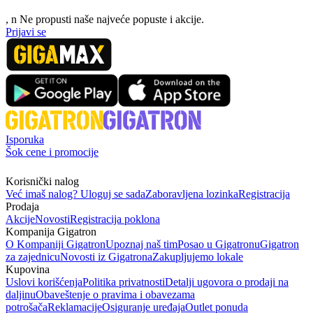
, n
N
e propusti naše najveće popuste i akcije.
Prijavi se
Isporuka
Šok cene i promocije
Korisnički nalog
Već imaš nalog? Uloguj se sada
Zaboravljena lozinka
Registracija
Prodaja
Akcije
Novosti
Registracija poklona
Kompanija Gigatron
O Kompaniji Gigatron
Upoznaj naš tim
Posao u Gigatronu
Gigatron
za zajednicu
Novosti iz Gigatrona
Zakupljujemo lokale
Kupovina
Uslovi korišćenja
Politika privatnosti
Detalji ugovora o prodaji na
daljinu
Obaveštenje o pravima i obavezama
potrošača
Reklamacije
Osiguranje uređaja
Outlet ponuda