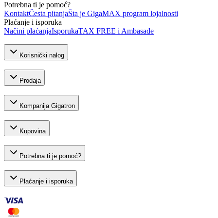
Potrebna ti je pomoć?
Kontakt
Česta pitanja
Šta je GigaMAX program lojalnosti
Plaćanje i isporuka
Načini plaćanja
Isporuka
TAX FREE i Ambasade
Korisnički nalog
Prodaja
Kompanija Gigatron
Kupovina
Potrebna ti je pomoć?
Plaćanje i isporuka