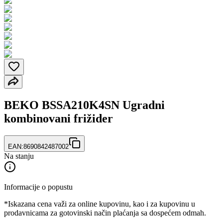
BEKO BSSA210K4SN Ugradni
kombinovani frižider
EAN:
8690842487002
Na stanju
Informacije o popustu
*Iskazana cena važi za online kupovinu, kao i za kupovinu u
prodavnicama za gotovinski način plaćanja sa dospećem odmah.