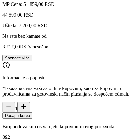
MP Cena: 51.859,00 RSD
44.599
,
00
RSD
Ušteda: 7.260,00 RSD
Na rate bez kamate od
3.717,00
RSD
/mesečno
Saznajte više
Informacije o popustu
*Iskazana cena važi za online kupovinu, kao i za kupovinu u
prodavnicama za gotovinski način plaćanja sa dospećem odmah.
1
Dodaj u korpu
Broj bodova koji ostvarujete kupovinom ovog proizvoda:
892