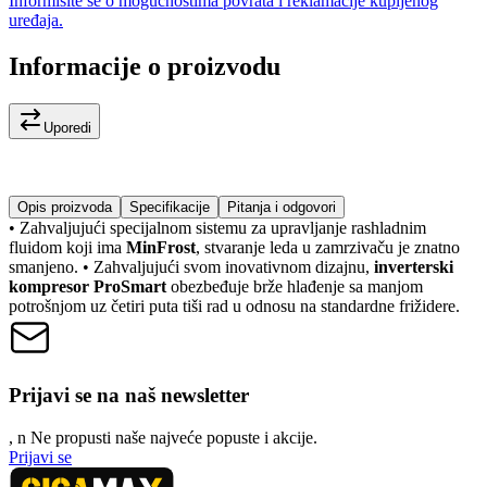
Informišite se o mogućnostima povrata i reklamacije kupljenog
uređaja.
Informacije o proizvodu
Uporedi
Opis proizvoda
Specifikacije
Pitanja i odgovori
• Zahvaljujući specijalnom sistemu za upravljanje rashladnim
fluidom koji ima
MinFrost
, stvaranje leda u zamrzivaču je znatno
smanjeno. • Zahvaljujući svom inovativnom dizajnu,
inverterski
kompresor ProSmart
obezbeđuje brže hlađenje sa manjom
potrošnjom uz četiri puta tiši rad u odnosu na standardne frižidere.
Prijavi se na naš newsletter
, n
N
e propusti naše najveće popuste i akcije.
Prijavi se