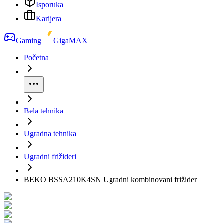
Isporuka
Karijera
Gaming
GigaMAX
Početna
Bela tehnika
Ugradna tehnika
Ugradni frižideri
BEKO BSSA210K4SN Ugradni kombinovani frižider