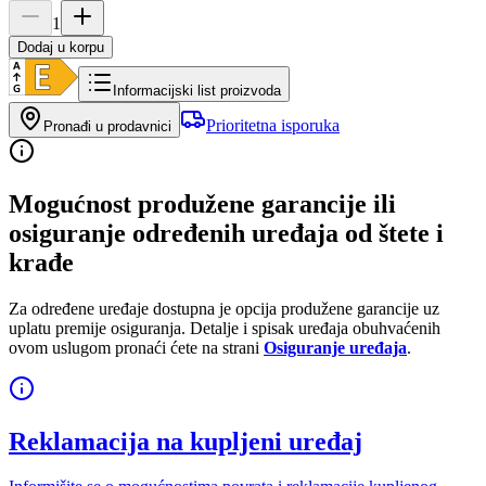
1
Dodaj u korpu
Informacijski list proizvoda
Prioritetna isporuka
Pronađi u prodavnici
Mogućnost produžene garancije ili
osiguranje određenih uređaja od štete i
krađe
Za određene uređaje dostupna je opcija produžene garancije uz
uplatu premije osiguranja. Detalje i spisak uređaja obuhvaćenih
ovom uslugom pronaći ćete na strani
Osiguranje uređaja
.
Reklamacija na kupljeni uređaj