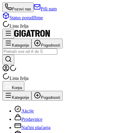
Piši nam
Pozovi nas
Status porudžbine
Lista želja
Kategorije
Pogodnosti
Lista želja
Korpa
Kategorije
Pogodnosti
Akcije
Prodavnice
Načini plaćanja