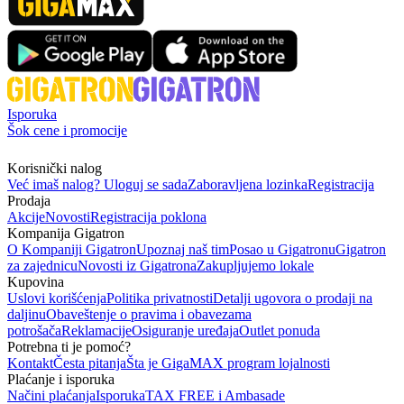
Isporuka
Šok cene i promocije
Korisnički nalog
Već imaš nalog? Uloguj se sada
Zaboravljena lozinka
Registracija
Prodaja
Akcije
Novosti
Registracija poklona
Kompanija Gigatron
O Kompaniji Gigatron
Upoznaj naš tim
Posao u Gigatronu
Gigatron
za zajednicu
Novosti iz Gigatrona
Zakupljujemo lokale
Kupovina
Uslovi korišćenja
Politika privatnosti
Detalji ugovora o prodaji na
daljinu
Obaveštenje o pravima i obavezama
potrošača
Reklamacije
Osiguranje uređaja
Outlet ponuda
Potrebna ti je pomoć?
Kontakt
Česta pitanja
Šta je GigaMAX program lojalnosti
Plaćanje i isporuka
Načini plaćanja
Isporuka
TAX FREE i Ambasade