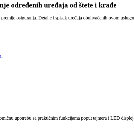
nje određenih uređaja od štete i krađe
 premije osiguranja. Detalje i spisak uređaja obuhvaćenih ovom uslugom
a.
ičnu upotrebu sa praktičnim funkcijama poput tajmera i LED displeja.