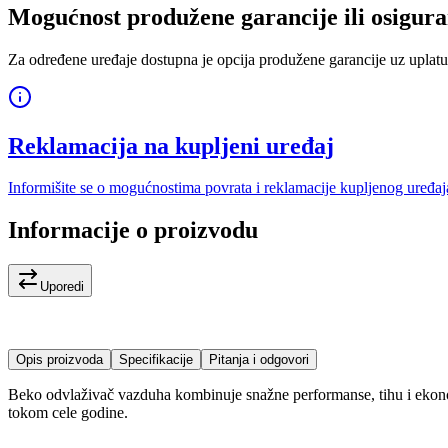
Mogućnost produžene garancije ili osigura
Za određene uređaje dostupna je opcija produžene garancije uz uplatu
Reklamacija na kupljeni uređaj
Informišite se o mogućnostima povrata i reklamacije kupljenog uređaj
Informacije o proizvodu
Uporedi
Opis proizvoda
Specifikacije
Pitanja i odgovori
Beko odvlaživač vazduha kombinuje snažne performanse, tihu i ekonom
tokom cele godine.