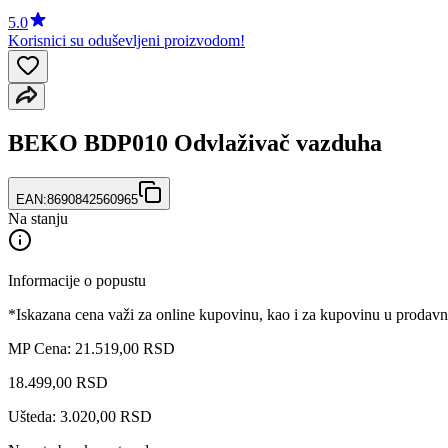
5.0
Korisnici su oduševljeni proizvodom!
BEKO BDP010 Odvlaživač vazduha
EAN:
8690842560965
Na stanju
Informacije o popustu
*Iskazana cena važi za online kupovinu, kao i za kupovinu u prodav
MP Cena: 21.519,00 RSD
18.499
,
00
RSD
Ušteda: 3.020,00 RSD