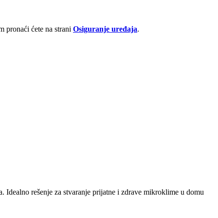
 pronaći ćete na strani
Osiguranje uređaja
.
 Idealno rešenje za stvaranje prijatne i zdrave mikroklime u domu