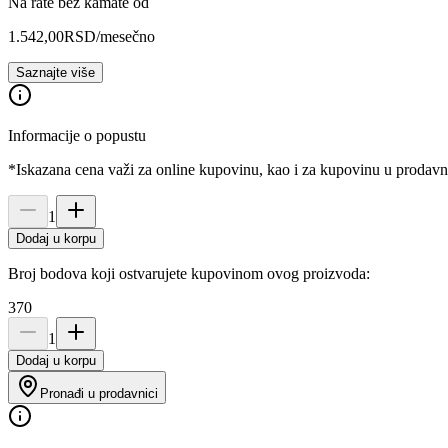
Na rate bez kamate od
1.542,00
RSD
/mesečno
Saznajte više
Informacije o popustu
*Iskazana cena važi za online kupovinu, kao i za kupovinu u prodav
1
Dodaj u korpu
Broj bodova koji ostvarujete kupovinom ovog proizvoda:
370
1
Dodaj u korpu
Pronađi u prodavnici