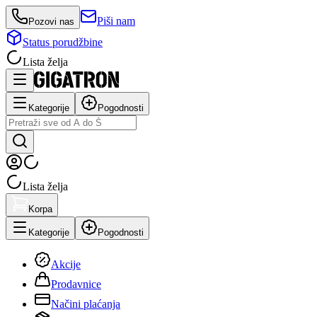
Piši nam
Pozovi nas
Status porudžbine
Lista želja
Kategorije
Pogodnosti
Lista želja
Korpa
Kategorije
Pogodnosti
Akcije
Prodavnice
Načini plaćanja