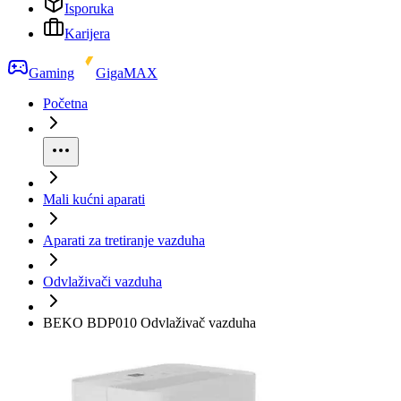
Isporuka
Karijera
Gaming
GigaMAX
Početna
Mali kućni aparati
Aparati za tretiranje vazduha
Odvlaživači vazduha
BEKO BDP010 Odvlaživač vazduha