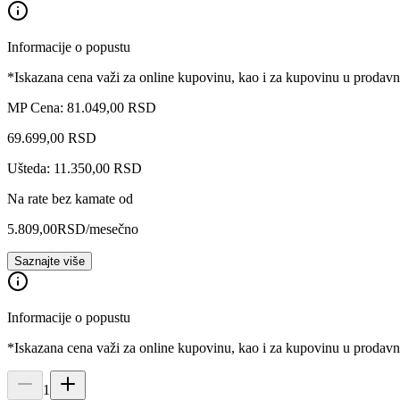
Informacije o popustu
*Iskazana cena važi za online kupovinu, kao i za kupovinu u prodav
MP Cena: 81.049,00 RSD
69.699
,
00
RSD
Ušteda: 11.350,00 RSD
Na rate bez kamate od
5.809,00
RSD
/mesečno
Saznajte više
Informacije o popustu
*Iskazana cena važi za online kupovinu, kao i za kupovinu u prodav
1