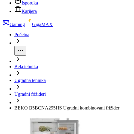
Isporuka
Karijera
Gaming
GigaMAX
Početna
Bela tehnika
Ugradna tehnika
Ugradni frižideri
BEKO B5BCNA295HS Ugradni kombinovani frižider