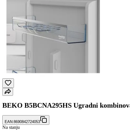
BEKO B5BCNA295HS Ugradni kombinovan
EAN:
8690842724053
Na stanju