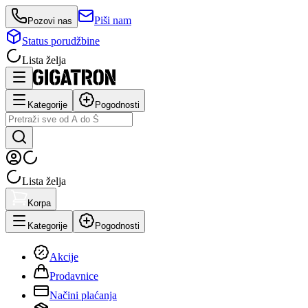
Piši nam
Pozovi nas
Status porudžbine
Lista želja
Kategorije
Pogodnosti
Lista želja
Korpa
Kategorije
Pogodnosti
Akcije
Prodavnice
Načini plaćanja