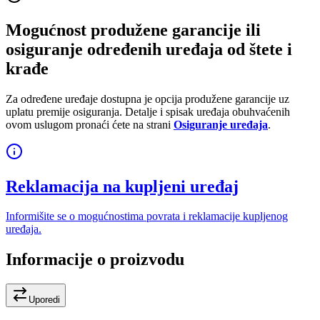
Mogućnost produžene garancije ili
osiguranje određenih uređaja od štete i
krađe
Za određene uređaje dostupna je opcija produžene garancije uz
uplatu premije osiguranja. Detalje i spisak uređaja obuhvaćenih
ovom uslugom pronaći ćete na strani
Osiguranje uređaja
.
Reklamacija na kupljeni uređaj
Informišite se o mogućnostima povrata i reklamacije kupljenog
uređaja.
Informacije o proizvodu
Uporedi