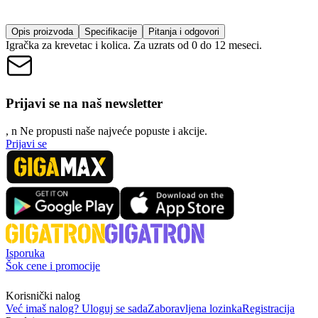
Opis proizvoda
Specifikacije
Pitanja i odgovori
Igračka za krevetac i kolica. Za uzrats od 0 do 12 meseci.
Prijavi se na naš newsletter
, n
N
e propusti naše najveće popuste i akcije.
Prijavi se
Isporuka
Šok cene i promocije
Korisnički nalog
Već imaš nalog? Uloguj se sada
Zaboravljena lozinka
Registracija