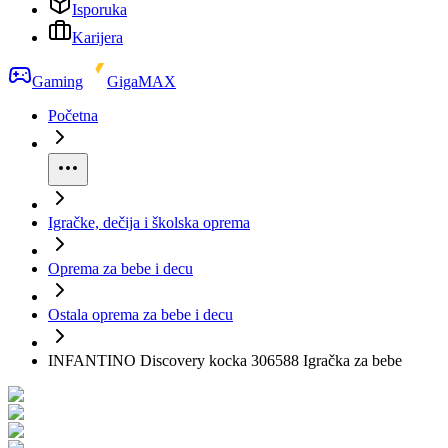
Isporuka
Karijera
Gaming
GigaMAX
Početna
Igračke, dečija i školska oprema
Oprema za bebe i decu
Ostala oprema za bebe i decu
INFANTINO Discovery kocka 306588 Igračka za bebe