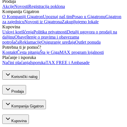
Prodaja
Akcije
Novosti
Registracija poklona
Kompanija Gigatron
O Kompaniji Gigatron
Upoznaj naš tim
Posao u Gigatronu
Gigatron
za zajednicu
Novosti iz Gigatrona
Zakupljujemo lokale
Kupovina
Uslovi korišćenja
Politika privatnosti
Detalji ugovora o prodaji na
daljinu
Obaveštenje o pravima i obavezama
potrošača
Reklamacije
Osiguranje uređaja
Outlet ponuda
Potrebna ti je pomoć?
Kontakt
Česta pitanja
Šta je GigaMAX program lojalnosti
Plaćanje i isporuka
Načini plaćanja
Isporuka
TAX FREE i Ambasade
Korisnički nalog
Prodaja
Kompanija Gigatron
Kupovina