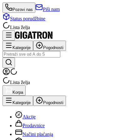
Piši nam
Pozovi nas
Status porudžbine
Lista želja
Kategorije
Pogodnosti
Lista želja
Korpa
Kategorije
Pogodnosti
Akcije
Prodavnice
Načini plaćanja