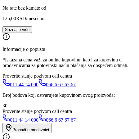
Na rate bez kamate od
125,00
RSD
/mesečno
Saznajte više
Informacije o popustu
*Iskazana cena važi za online kupovinu, kao i za kupovinu u
prodavnicama za gotovinski način plaćanja sa dospećem odmah.
Proverite stanje pozivom call centra
011 44 14 000
066 6 67 67 67
Broj bodova koji ostvarujete kupovinom ovog proizvoda:
30
Proverite stanje pozivom call centra
011 44 14 000
066 6 67 67 67
Pronađi u prodavnici