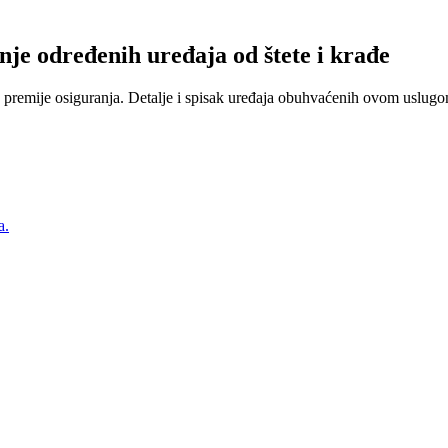
nje određenih uređaja od štete i krađe
 premije osiguranja. Detalje i spisak uređaja obuhvaćenih ovom uslugom
a.