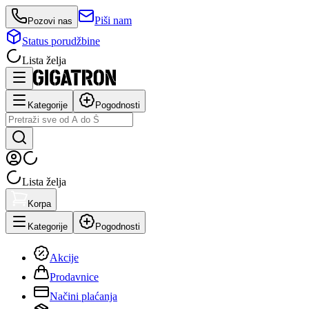
Piši nam
Pozovi nas
Status porudžbine
Lista želja
Kategorije
Pogodnosti
Lista želja
Korpa
Kategorije
Pogodnosti
Akcije
Prodavnice
Načini plaćanja