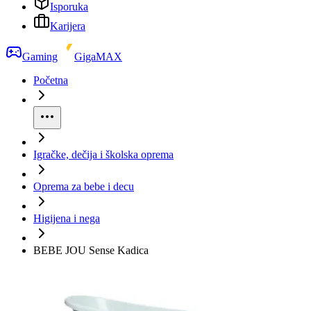
Isporuka
Karijera
Gaming
GigaMAX
Početna
Igračke, dečija i školska oprema
Oprema za bebe i decu
Higijena i nega
BEBE JOU Sense Kadica