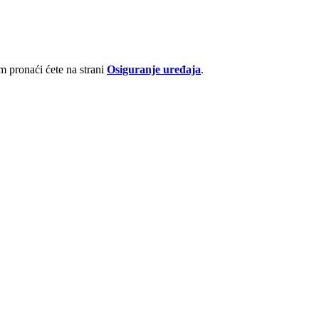
 pronaći ćete na strani
Osiguranje uređaja
.