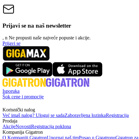
Prijavi se na naš newsletter
, n
N
e propusti naše najveće popuste i akcije.
Prijavi se
Isporuka
Šok cene i promocije
Korisnički nalog
Već imaš nalog? Uloguj se sada
Zaboravljena lozinka
Registracija
Prodaja
Akcije
Novosti
Registracija poklona
Kompanija Gigatron
O Kompaniji Gigatron
Upoznaj naš tim
Posao u Gigatronu
Gigatron za