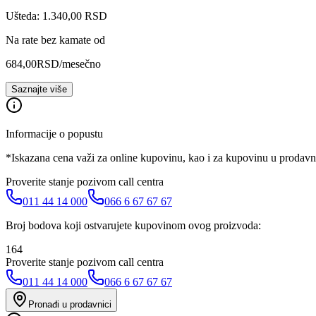
Ušteda: 1.340,00 RSD
Na rate bez kamate od
684,00
RSD
/mesečno
Saznajte više
Informacije o popustu
*Iskazana cena važi za online kupovinu, kao i za kupovinu u prodav
Proverite stanje pozivom call centra
011 44 14 000
066 6 67 67 67
Broj bodova koji ostvarujete kupovinom ovog proizvoda:
164
Proverite stanje pozivom call centra
011 44 14 000
066 6 67 67 67
Pronađi u prodavnici