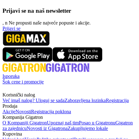
Prijavi se na naš newsletter
, n
N
e propusti naše najveće popuste i akcije.
Prijavi se
Isporuka
Šok cene i promocije
Korisnički nalog
Već imaš nalog? Uloguj se sada
Zaboravljena lozinka
Registracija
Prodaja
Akcije
Novosti
Registracija poklona
Kompanija Gigatron
O Kompaniji Gigatron
Upoznaj naš tim
Posao u Gigatronu
Gigatron
za zajednicu
Novosti iz Gigatrona
Zakupljujemo lokale
Kupovina