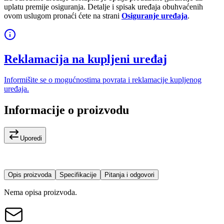
uplatu premije osiguranja. Detalje i spisak uređaja obuhvaćenih
ovom uslugom pronaći ćete na strani
Osiguranje uređaja
.
Reklamacija na kupljeni uređaj
Informišite se o mogućnostima povrata i reklamacije kupljenog
uređaja.
Informacije o proizvodu
Uporedi
Opis proizvoda
Specifikacije
Pitanja i odgovori
Nema opisa proizvoda.