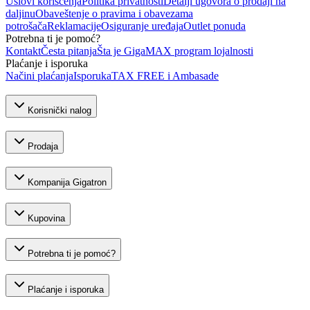
Uslovi korišćenja
Politika privatnosti
Detalji ugovora o prodaji na
daljinu
Obaveštenje o pravima i obavezama
potrošača
Reklamacije
Osiguranje uređaja
Outlet ponuda
Potrebna ti je pomoć?
Kontakt
Česta pitanja
Šta je GigaMAX program lojalnosti
Plaćanje i isporuka
Načini plaćanja
Isporuka
TAX FREE i Ambasade
Korisnički nalog
Prodaja
Kompanija Gigatron
Kupovina
Potrebna ti je pomoć?
Plaćanje i isporuka