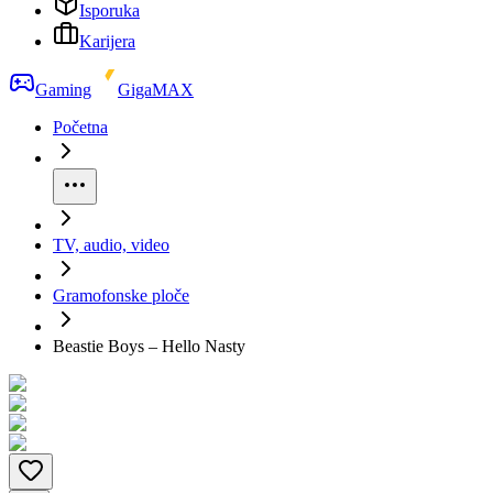
Isporuka
Karijera
Gaming
GigaMAX
Početna
TV, audio, video
Gramofonske ploče
Beastie Boys ‎– Hello Nasty