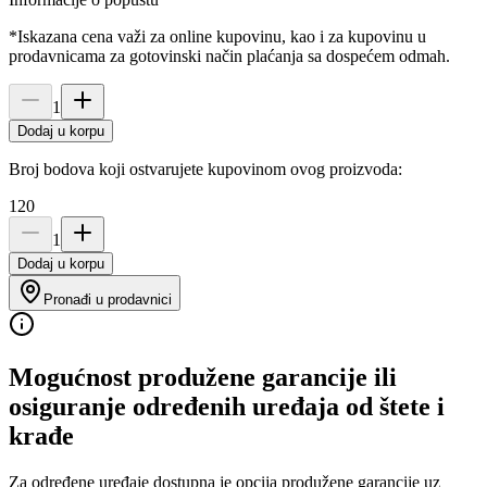
*Iskazana cena važi za online kupovinu, kao i za kupovinu u
prodavnicama za gotovinski način plaćanja sa dospećem odmah.
1
Dodaj u korpu
Broj bodova koji ostvarujete kupovinom ovog proizvoda:
120
1
Dodaj u korpu
Pronađi u prodavnici
Mogućnost produžene garancije ili
osiguranje određenih uređaja od štete i
krađe
Za određene uređaje dostupna je opcija produžene garancije uz