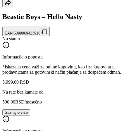
Beastie Boys ‎– Hello Nasty
EAN:
5099969423918
Na stanju
Informacije o popustu
*Iskazana cena važi za online kupovinu, kao i za kupovinu u
prodavnicama za gotovinski način plaćanja sa dospećem odmah.
5.999
,
00
RSD
Na rate bez kamate od
500,00
RSD
/mesečno
Saznajte više
Informacije o popustu