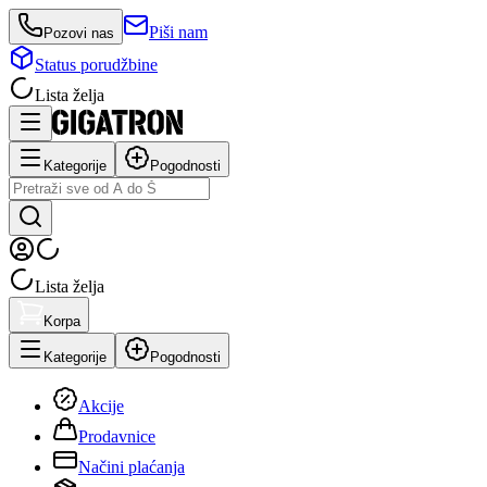
Piši nam
Pozovi nas
Status porudžbine
Lista želja
Kategorije
Pogodnosti
Lista želja
Korpa
Kategorije
Pogodnosti
Akcije
Prodavnice
Načini plaćanja