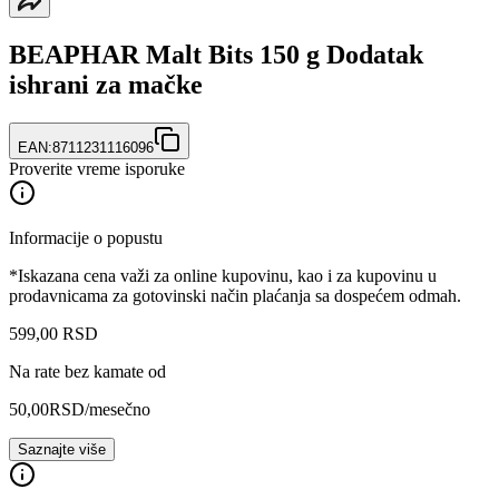
BEAPHAR Malt Bits 150 g Dodatak
ishrani za mačke
EAN:
8711231116096
Proverite vreme isporuke
Informacije o popustu
*Iskazana cena važi za online kupovinu, kao i za kupovinu u
prodavnicama za gotovinski način plaćanja sa dospećem odmah.
599
,
00
RSD
Na rate bez kamate od
50,00
RSD
/mesečno
Saznajte više