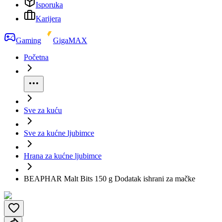
Isporuka
Karijera
Gaming
GigaMAX
Početna
Sve za kuću
Sve za kućne ljubimce
Hrana za kućne ljubimce
BEAPHAR Malt Bits 150 g Dodatak ishrani za mačke