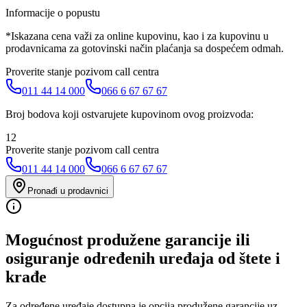
Informacije o popustu
*Iskazana cena važi za online kupovinu, kao i za kupovinu u
prodavnicama za gotovinski način plaćanja sa dospećem odmah.
Proverite stanje pozivom call centra
011 44 14 000
066 6 67 67 67
Broj bodova koji ostvarujete kupovinom ovog proizvoda:
12
Proverite stanje pozivom call centra
011 44 14 000
066 6 67 67 67
Pronađi u prodavnici
Mogućnost produžene garancije ili
osiguranje određenih uređaja od štete i
krađe
Za određene uređaje dostupna je opcija produžene garancije uz