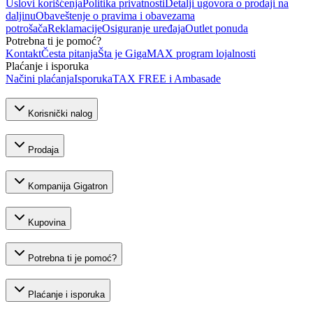
Uslovi korišćenja
Politika privatnosti
Detalji ugovora o prodaji na
daljinu
Obaveštenje o pravima i obavezama
potrošača
Reklamacije
Osiguranje uređaja
Outlet ponuda
Potrebna ti je pomoć?
Kontakt
Česta pitanja
Šta je GigaMAX program lojalnosti
Plaćanje i isporuka
Načini plaćanja
Isporuka
TAX FREE i Ambasade
Korisnički nalog
Prodaja
Kompanija Gigatron
Kupovina
Potrebna ti je pomoć?
Plaćanje i isporuka