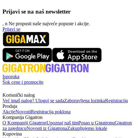
Prijavi se na naš newsletter
, n
N
e propusti naše najveće popuste i akcije.
Prijavi se
Isporuka
Šok cene i promocije
Korisnički nalog
Već imaš nalog? Uloguj se sada
Zaboravljena lozinka
Registracija
Prodaja
Akcije
Novosti
Registracija poklona
Kompanija Gigatron
O Kompaniji Gigatron
Upoznaj naš tim
Posao u Gigatronu
Gigatron
za zajednicu
Novosti iz Gigatrona
Zakupljujemo lokale
Kupovina