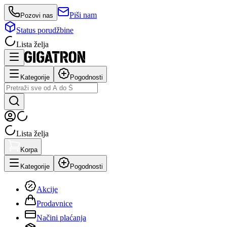
Piši nam
Pozovi nas
Status porudžbine
Lista želja
Kategorije
Pogodnosti
Lista želja
Korpa
Kategorije
Pogodnosti
Akcije
Prodavnice
Načini plaćanja