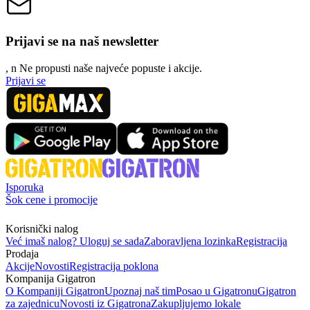
Prijavi se na naš newsletter
, n
N
e propusti naše najveće popuste i akcije.
Prijavi se
Isporuka
Šok cene i promocije
Korisnički nalog
Već imaš nalog? Uloguj se sada
Zaboravljena lozinka
Registracija
Prodaja
Akcije
Novosti
Registracija poklona
Kompanija Gigatron
O Kompaniji Gigatron
Upoznaj naš tim
Posao u Gigatronu
Gigatron
za zajednicu
Novosti iz Gigatrona
Zakupljujemo lokale