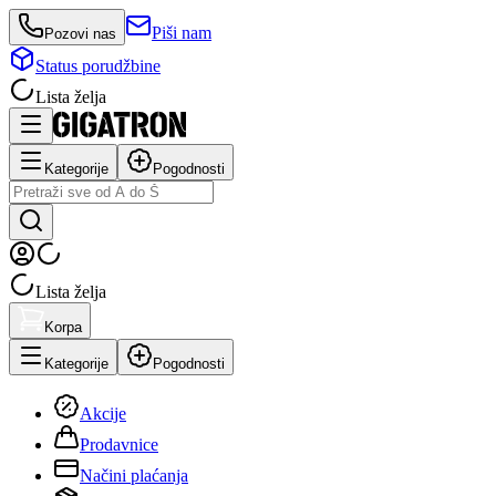
Piši nam
Pozovi nas
Status porudžbine
Lista želja
Kategorije
Pogodnosti
Lista želja
Korpa
Kategorije
Pogodnosti
Akcije
Prodavnice
Načini plaćanja