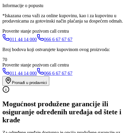
Informacije o popustu
*Iskazana cena važi za online kupovinu, kao i za kupovinu u
prodavnicama za gotovinski način plaćanja sa dospećem odmah.
Proverite stanje pozivom call centra
011 44 14 000
066 6 67 67 67
Broj bodova koji ostvarujete kupovinom ovog proizvoda:
70
Proverite stanje pozivom call centra
011 44 14 000
066 6 67 67 67
Pronađi u prodavnici
Mogućnost produžene garancije ili
osiguranje određenih uređaja od štete i
krađe
Za određene uređaje dostupna je opcija produžene garancije uz