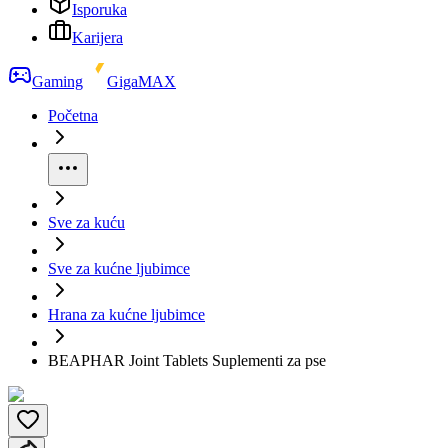
Isporuka
Karijera
Gaming
GigaMAX
Početna
Sve za kuću
Sve za kućne ljubimce
Hrana za kućne ljubimce
BEAPHAR Joint Tablets Suplementi za pse