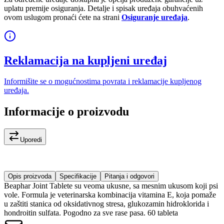
uplatu premije osiguranja. Detalje i spisak uređaja obuhvaćenih
ovom uslugom pronaći ćete na strani
Osiguranje uređaja
.
Reklamacija na kupljeni uređaj
Informišite se o mogućnostima povrata i reklamacije kupljenog
uređaja.
Informacije o proizvodu
Uporedi
Opis proizvoda
Specifikacije
Pitanja i odgovori
Beaphar Joint Tablete su veoma ukusne, sa mesnim ukusom koji psi
vole. Formula je veterinarska kombinacija vitamina E, koja pomaže
u zaštiti stanica od oksidativnog stresa, glukozamin hidroklorida i
hondroitin sulfata. Pogodno za sve rase pasa. 60 tableta