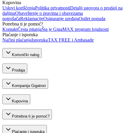
Kupovina
Uslovi korišćenja
Politika privatnosti
Detalji ugovora o prodaji na
daljinu
Obaveštenje o pravima i obavezama
potrošača
Reklamacije
Osiguranje uređaja
Outlet ponuda
Potrebna ti je pomoć?
Kontakt
Česta pitanja
Šta je GigaMAX program lojalnosti
Plaćanje i isporuka
Načini plaćanja
Isporuka
TAX FREE i Ambasade
Korisnički nalog
Prodaja
Kompanija Gigatron
Kupovina
Potrebna ti je pomoć?
Plaćanje i isporuka