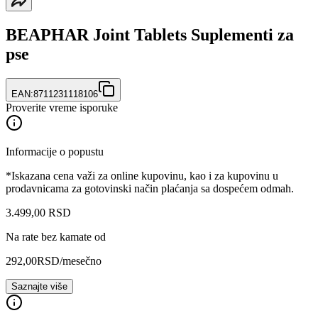
BEAPHAR Joint Tablets Suplementi za
pse
EAN:
8711231118106
Proverite vreme isporuke
Informacije o popustu
*Iskazana cena važi za online kupovinu, kao i za kupovinu u
prodavnicama za gotovinski način plaćanja sa dospećem odmah.
3.499
,
00
RSD
Na rate bez kamate od
292,00
RSD
/mesečno
Saznajte više