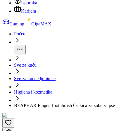
Isporuka
Karijera
Gaming
GigaMAX
Početna
Sve za kuću
Sve za kućne ljubimce
Higijena i kozmetika
BEAPHAR Finger Toothbrush Četkica za zube za pse