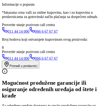
Informacije o popustu
*Iskazana cena važi za online kupovinu, kao i za kupovinu u
prodavnicama za gotovinski način plaćanja sa dospećem odmah.
Proverite stanje pozivom call centra
011 44 14 000
066 6 67 67 67
Broj bodova koji ostvarujete kupovinom ovog proizvoda:
8
Proverite stanje pozivom call centra
011 44 14 000
066 6 67 67 67
Pronađi u prodavnici
Mogućnost produžene garancije ili
osiguranje određenih uređaja od štete i
krađe
Za određene uređaje dostupna je opcija produžene garancije uz