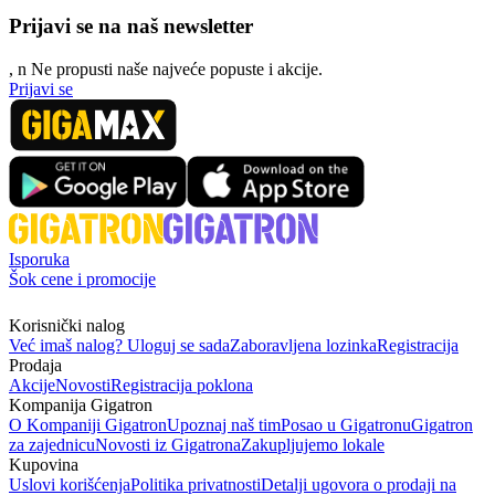
Prijavi se na naš newsletter
, n
N
e propusti naše najveće popuste i akcije.
Prijavi se
Isporuka
Šok cene i promocije
Korisnički nalog
Već imaš nalog? Uloguj se sada
Zaboravljena lozinka
Registracija
Prodaja
Akcije
Novosti
Registracija poklona
Kompanija Gigatron
O Kompaniji Gigatron
Upoznaj naš tim
Posao u Gigatronu
Gigatron
za zajednicu
Novosti iz Gigatrona
Zakupljujemo lokale
Kupovina
Uslovi korišćenja
Politika privatnosti
Detalji ugovora o prodaji na