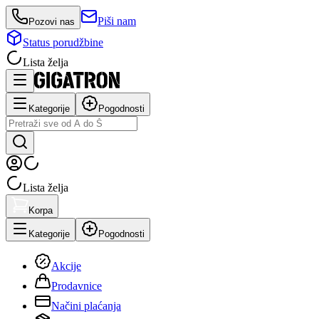
Piši nam
Pozovi nas
Status porudžbine
Lista želja
Kategorije
Pogodnosti
Lista želja
Korpa
Kategorije
Pogodnosti
Akcije
Prodavnice
Načini plaćanja