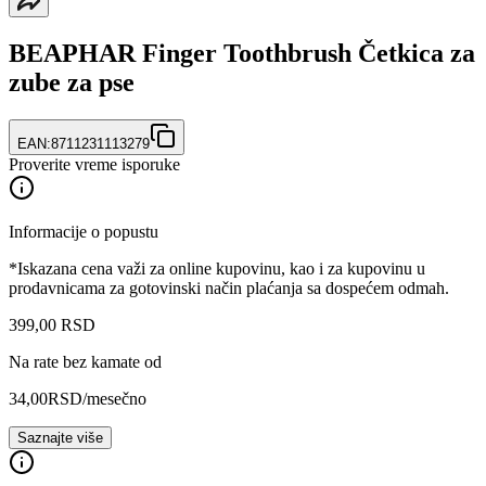
BEAPHAR Finger Toothbrush Četkica za
zube za pse
EAN:
8711231113279
Proverite vreme isporuke
Informacije o popustu
*Iskazana cena važi za online kupovinu, kao i za kupovinu u
prodavnicama za gotovinski način plaćanja sa dospećem odmah.
399
,
00
RSD
Na rate bez kamate od
34,00
RSD
/mesečno
Saznajte više