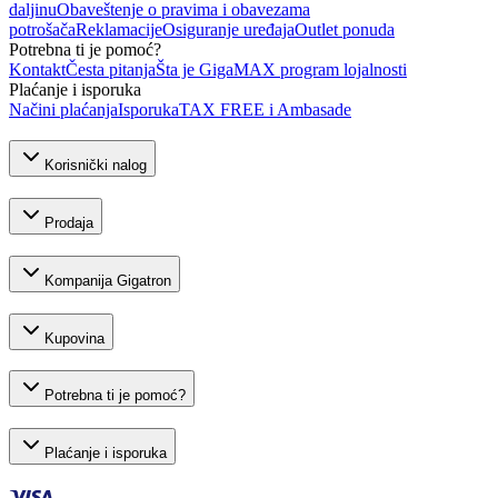
daljinu
Obaveštenje o pravima i obavezama
potrošača
Reklamacije
Osiguranje uređaja
Outlet ponuda
Potrebna ti je pomoć?
Kontakt
Česta pitanja
Šta je GigaMAX program lojalnosti
Plaćanje i isporuka
Načini plaćanja
Isporuka
TAX FREE i Ambasade
Korisnički nalog
Prodaja
Kompanija Gigatron
Kupovina
Potrebna ti je pomoć?
Plaćanje i isporuka