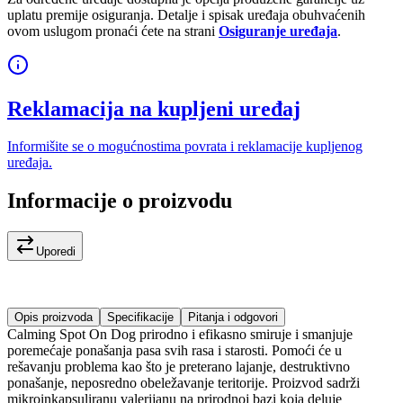
uplatu premije osiguranja. Detalje i spisak uređaja obuhvaćenih
ovom uslugom pronaći ćete na strani
Osiguranje uređaja
.
Reklamacija na kupljeni uređaj
Informišite se o mogućnostima povrata i reklamacije kupljenog
uređaja.
Informacije o proizvodu
Uporedi
Opis proizvoda
Specifikacije
Pitanja i odgovori
Calming Spot On Dog prirodno i efikasno smiruje i smanjuje
poremećaje ponašanja pasa svih rasa i starosti. Pomoći će u
rešavanju problema kao što je preterano lajanje, destruktivno
ponašanje, neposredno obeležavanje teritorije. Proizvod sadrži
mikroinkapsuliranu valerijanu na prirodnoj bazi koja deluje