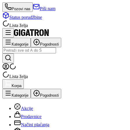
Piši nam
Pozovi nas
Status porudžbine
Lista želja
Kategorije
Pogodnosti
Lista želja
Korpa
Kategorije
Pogodnosti
Akcije
Prodavnice
Načini plaćanja