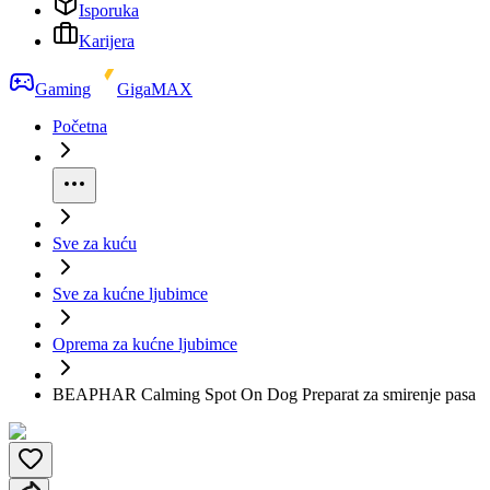
Isporuka
Karijera
Gaming
GigaMAX
Početna
Sve za kuću
Sve za kućne ljubimce
Oprema za kućne ljubimce
BEAPHAR Calming Spot On Dog Preparat za smirenje pasa