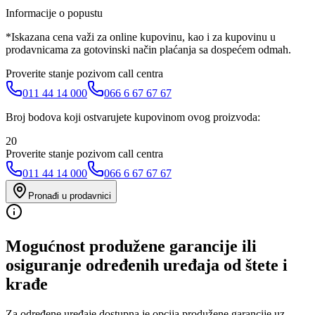
Informacije o popustu
*Iskazana cena važi za online kupovinu, kao i za kupovinu u
prodavnicama za gotovinski način plaćanja sa dospećem odmah.
Proverite stanje pozivom call centra
011 44 14 000
066 6 67 67 67
Broj bodova koji ostvarujete kupovinom ovog proizvoda:
20
Proverite stanje pozivom call centra
011 44 14 000
066 6 67 67 67
Pronađi u prodavnici
Mogućnost produžene garancije ili
osiguranje određenih uređaja od štete i
krađe
Za određene uređaje dostupna je opcija produžene garancije uz