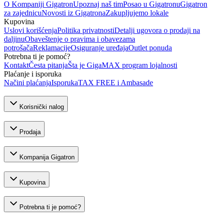
O Kompaniji Gigatron
Upoznaj naš tim
Posao u Gigatronu
Gigatron
za zajednicu
Novosti iz Gigatrona
Zakupljujemo lokale
Kupovina
Uslovi korišćenja
Politika privatnosti
Detalji ugovora o prodaji na
daljinu
Obaveštenje o pravima i obavezama
potrošača
Reklamacije
Osiguranje uređaja
Outlet ponuda
Potrebna ti je pomoć?
Kontakt
Česta pitanja
Šta je GigaMAX program lojalnosti
Plaćanje i isporuka
Načini plaćanja
Isporuka
TAX FREE i Ambasade
Korisnički nalog
Prodaja
Kompanija Gigatron
Kupovina
Potrebna ti je pomoć?