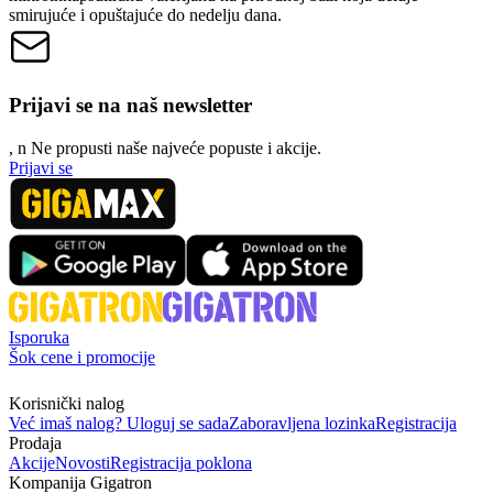
smirujuće i opuštajuće do nedelju dana.
Prijavi se na naš newsletter
, n
N
e propusti naše najveće popuste i akcije.
Prijavi se
Isporuka
Šok cene i promocije
Korisnički nalog
Već imaš nalog? Uloguj se sada
Zaboravljena lozinka
Registracija
Prodaja
Akcije
Novosti
Registracija poklona
Kompanija Gigatron