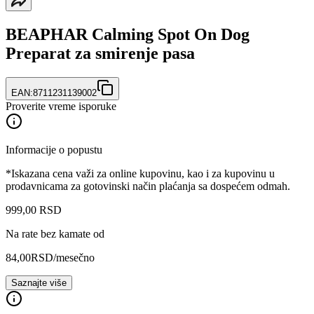
BEAPHAR Calming Spot On Dog
Preparat za smirenje pasa
EAN:
8711231139002
Proverite vreme isporuke
Informacije o popustu
*Iskazana cena važi za online kupovinu, kao i za kupovinu u
prodavnicama za gotovinski način plaćanja sa dospećem odmah.
999
,
00
RSD
Na rate bez kamate od
84,00
RSD
/mesečno
Saznajte više