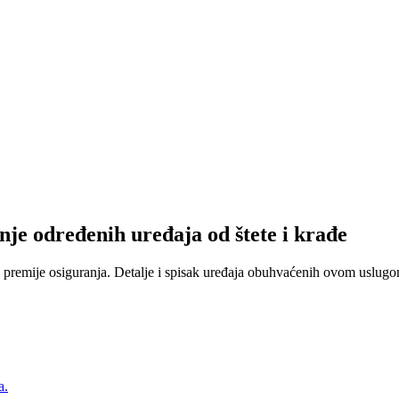
nje određenih uređaja od štete i krađe
 premije osiguranja. Detalje i spisak uređaja obuhvaćenih ovom uslugom
a.