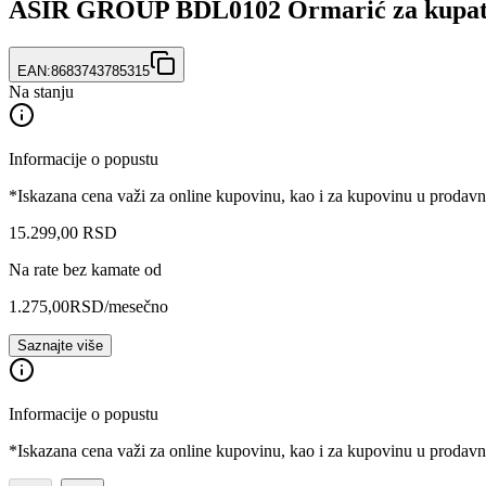
ASIR GROUP BDL0102 Ormarić za kupat
EAN:
8683743785315
Na stanju
Informacije o popustu
*Iskazana cena važi za online kupovinu, kao i za kupovinu u prodav
15.299
,
00
RSD
Na rate bez kamate od
1.275,00
RSD
/mesečno
Saznajte više
Informacije o popustu
*Iskazana cena važi za online kupovinu, kao i za kupovinu u prodav