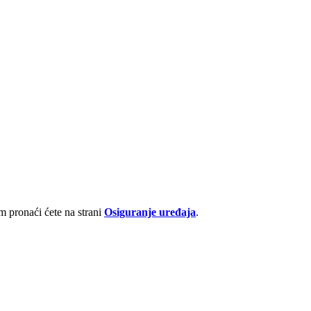
 pronaći ćete na strani
Osiguranje uređaja
.