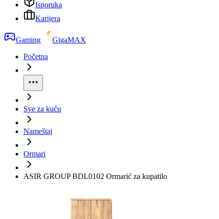
Isporuka
Karijera
Gaming
GigaMAX
Početna
Sve za kuću
Nameštaj
Ormari
ASIR GROUP BDL0102 Ormarić za kupatilo