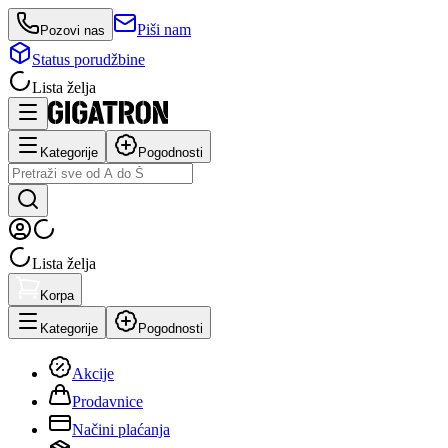
Piši nam
Pozovi nas
Status porudžbine
Lista želja
Kategorije
Pogodnosti
Lista želja
Korpa
Kategorije
Pogodnosti
Akcije
Prodavnice
Načini plaćanja