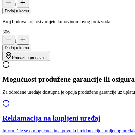
1
Dodaj u korpu
Broj bodova koji ostvarujete kupovinom ovog proizvoda:
306
1
Dodaj u korpu
Pronađi u prodavnici
Mogućnost produžene garancije ili osigura
Za određene uređaje dostupna je opcija produžene garancije uz uplatu
Reklamacija na kupljeni uređaj
Informišite se o mogućnostima povrata i reklamacije kupljenog uređaj