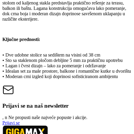
stolom od kaljenog stakla predstavlja praktično rešenje za terasu,
balkon ili baštu. Lagana konstrukcija omogućava lako pomeranje,
dok crna boja i moderan dizajn doprinose savršenom uklapanju u
različite eksterijere.
Ključne prednosti:
• Dve udobne stolice sa sedištem na visini od 38 cm
• Sto sa staklenom pločom debljine 5 mm za praktičnu upotrebu
• Lagan i čvrst dizajn – lako za pomeranje i održavanje
• Idealan set za male prostore, balkone i romantične kutke u dvorištu
• Moderan crni izgled koji doprinosi sofisticiranom ambijentu
Prijavi se na naš newsletter
, n
N
e propusti naše najveće popuste i akcije.
Prijavi se