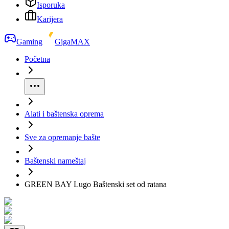
Isporuka
Karijera
Gaming
GigaMAX
Početna
Alati i baštenska oprema
Sve za opremanje bašte
Baštenski nameštaj
GREEN BAY Lugo Baštenski set od ratana