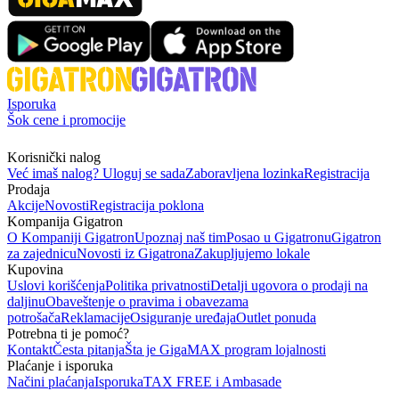
Isporuka
Šok cene i promocije
Korisnički nalog
Već imaš nalog? Uloguj se sada
Zaboravljena lozinka
Registracija
Prodaja
Akcije
Novosti
Registracija poklona
Kompanija Gigatron
O Kompaniji Gigatron
Upoznaj naš tim
Posao u Gigatronu
Gigatron
za zajednicu
Novosti iz Gigatrona
Zakupljujemo lokale
Kupovina
Uslovi korišćenja
Politika privatnosti
Detalji ugovora o prodaji na
daljinu
Obaveštenje o pravima i obavezama
potrošača
Reklamacije
Osiguranje uređaja
Outlet ponuda
Potrebna ti je pomoć?
Kontakt
Česta pitanja
Šta je GigaMAX program lojalnosti
Plaćanje i isporuka
Načini plaćanja
Isporuka
TAX FREE i Ambasade