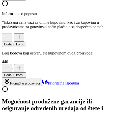
Informacije o popustu
*Iskazana cena važi za online kupovinu, kao i za kupovinu u
prodavnicama za gotovinski način plaćanja sa dospećem odmah.
1
Dodaj u korpu
Broj bodova koji ostvarujete kupovinom ovog proizvoda:
440
1
Dodaj u korpu
Prioritetna isporuka
Pronađi u prodavnici
Mogućnost produžene garancije ili
osiguranje određenih uređaja od štete i