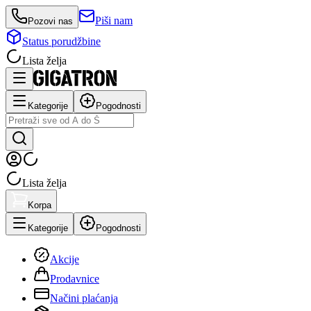
Piši nam
Pozovi nas
Status porudžbine
Lista želja
Kategorije
Pogodnosti
Lista želja
Korpa
Kategorije
Pogodnosti
Akcije
Prodavnice
Načini plaćanja