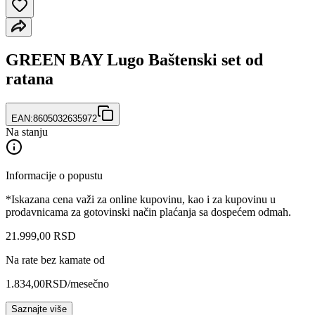
GREEN BAY Lugo Baštenski set od
ratana
EAN:
8605032635972
Na stanju
Informacije o popustu
*Iskazana cena važi za online kupovinu, kao i za kupovinu u
prodavnicama za gotovinski način plaćanja sa dospećem odmah.
21.999
,
00
RSD
Na rate bez kamate od
1.834,00
RSD
/mesečno
Saznajte više