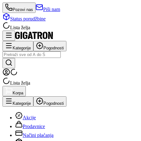
Piši nam
Pozovi nas
Status porudžbine
Lista želja
Kategorije
Pogodnosti
Lista želja
Korpa
Kategorije
Pogodnosti
Akcije
Prodavnice
Načini plaćanja