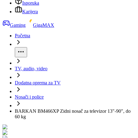
Isporuka
Karijera
Gaming
GigaMAX
Početna
TV, audio, video
Dodatna oprema za TV
Nosači i police
BARKAN BM466XP Zidni nosač za televizor 13"-90", do
60 kg