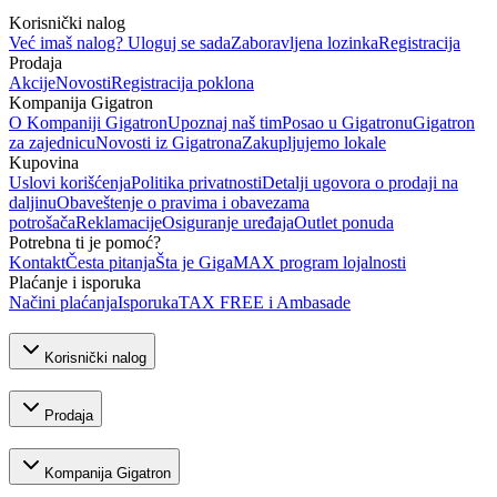
Korisnički nalog
Već imaš nalog? Uloguj se sada
Zaboravljena lozinka
Registracija
Prodaja
Akcije
Novosti
Registracija poklona
Kompanija Gigatron
O Kompaniji Gigatron
Upoznaj naš tim
Posao u Gigatronu
Gigatron
za zajednicu
Novosti iz Gigatrona
Zakupljujemo lokale
Kupovina
Uslovi korišćenja
Politika privatnosti
Detalji ugovora o prodaji na
daljinu
Obaveštenje o pravima i obavezama
potrošača
Reklamacije
Osiguranje uređaja
Outlet ponuda
Potrebna ti je pomoć?
Kontakt
Česta pitanja
Šta je GigaMAX program lojalnosti
Plaćanje i isporuka
Načini plaćanja
Isporuka
TAX FREE i Ambasade
Korisnički nalog
Prodaja
Kompanija Gigatron