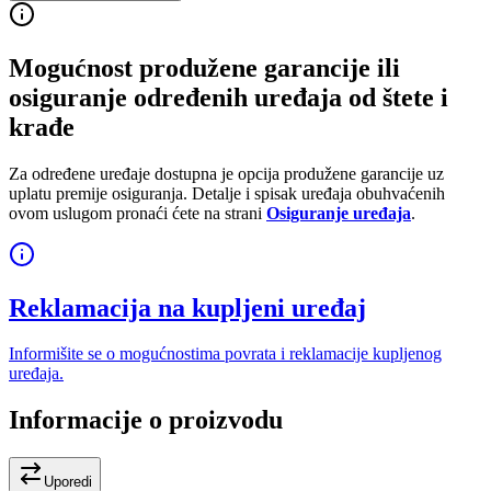
Mogućnost produžene garancije ili
osiguranje određenih uređaja od štete i
krađe
Za određene uređaje dostupna je opcija produžene garancije uz
uplatu premije osiguranja. Detalje i spisak uređaja obuhvaćenih
ovom uslugom pronaći ćete na strani
Osiguranje uređaja
.
Reklamacija na kupljeni uređaj
Informišite se o mogućnostima povrata i reklamacije kupljenog
uređaja.
Informacije o proizvodu
Uporedi