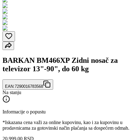
BARKAN BM466XP Zidni nosač za
televizor 13"-90", do 60 kg
EAN:
7290016783568
Na stanju
Informacije o popustu
*Iskazana cena važi za online kupovinu, kao i za kupovinu u
prodavnicama za gotovinski način plaćanja sa dospećem odmah.
20.999
,
00
RSD