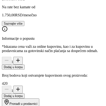
Na rate bez kamate od
1.750,00
RSD
/mesečno
Saznajte više
Informacije o popustu
*Iskazana cena važi za online kupovinu, kao i za kupovinu u
prodavnicama za gotovinski način plaćanja sa dospećem odmah.
1
Dodaj u korpu
Broj bodova koji ostvarujete kupovinom ovog proizvoda:
420
1
Dodaj u korpu
Pronađi u prodavnici