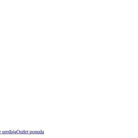
e uređaja
Outlet ponuda