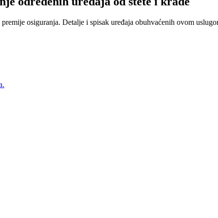
nje određenih uređaja od štete i krađe
 premije osiguranja. Detalje i spisak uređaja obuhvaćenih ovom uslugom
a.