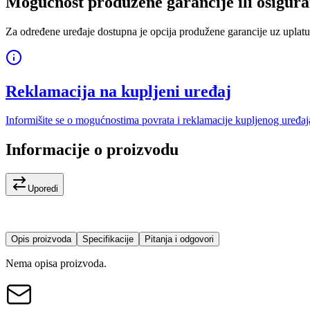
Mogućnost produžene garancije ili osigura
Za određene uređaje dostupna je opcija produžene garancije uz uplatu
Reklamacija na kupljeni uređaj
Informišite se o mogućnostima povrata i reklamacije kupljenog uređaj
Informacije o proizvodu
Uporedi
Opis proizvoda
Specifikacije
Pitanja i odgovori
Nema opisa proizvoda.