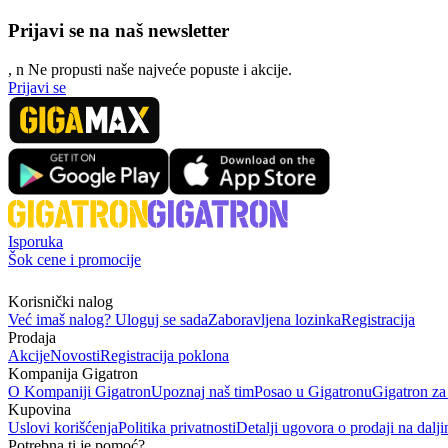
Prijavi se na naš newsletter
, n
N
e propusti naše najveće popuste i akcije.
Prijavi se
Isporuka
Šok cene i promocije
Korisnički nalog
Već imaš nalog? Uloguj se sada
Zaboravljena lozinka
Registracija
Prodaja
Akcije
Novosti
Registracija poklona
Kompanija Gigatron
O Kompaniji Gigatron
Upoznaj naš tim
Posao u Gigatronu
Gigatron za
Kupovina
Uslovi korišćenja
Politika privatnosti
Detalji ugovora o prodaji na dalji
Potrebna ti je pomoć?