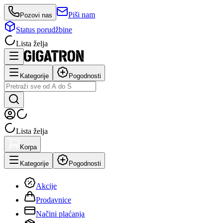
Piši nam
Pozovi nas
Status porudžbine
Lista želja
Kategorije
Pogodnosti
Lista želja
Korpa
Kategorije
Pogodnosti
Akcije
Prodavnice
Načini plaćanja