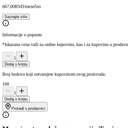
667,00
RSD
/mesečno
Saznajte više
Informacije o popustu
*Iskazana cena važi za online kupovinu, kao i za kupovinu u prodav
1
Dodaj u korpu
Broj bodova koji ostvarujete kupovinom ovog proizvoda:
160
1
Dodaj u korpu
Pronađi u prodavnici