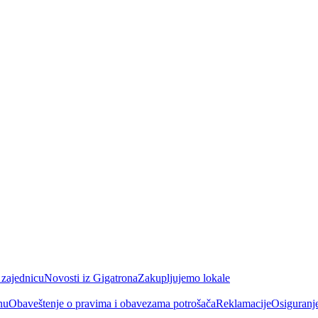
 zajednicu
Novosti iz Gigatrona
Zakupljujemo lokale
nu
Obaveštenje o pravima i obavezama potrošača
Reklamacije
Osiguranj