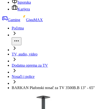
Isporuka
Karijera
Gaming
GigaMAX
Početna
TV, audio, video
Dodatna oprema za TV
Nosači i police
BARKAN Plafonski nosač za TV 3500B.B 13" - 65"