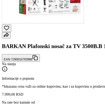
BARKAN Plafonski nosač za TV 3500B.B 1
EAN:
7290016783988
Na stanju
Informacije o popustu
*Iskazana cena važi za online kupovinu, kao i za kupovinu u prodav
7.999
,
00
RSD
Na rate bez kamate od