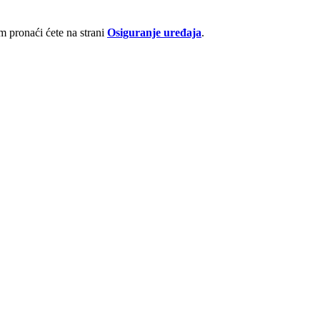
 pronaći ćete na strani
Osiguranje uređaja
.