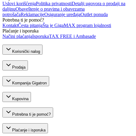
Uslovi korišćenja
Politika privatnosti
Detalji ugovora o prodaji na
daljinu
Obaveštenje o pravima i obavezama
potrošača
Reklamacije
Osiguranje uređaja
Outlet ponuda
Potrebna ti je pomoć?
Kontakt
Česta pitanja
Šta je GigaMAX program lojalnosti
Plaćanje i isporuka
Načini plaćanja
Isporuka
TAX FREE i Ambasade
Korisnički nalog
Prodaja
Kompanija Gigatron
Kupovina
Potrebna ti je pomoć?
Plaćanje i isporuka