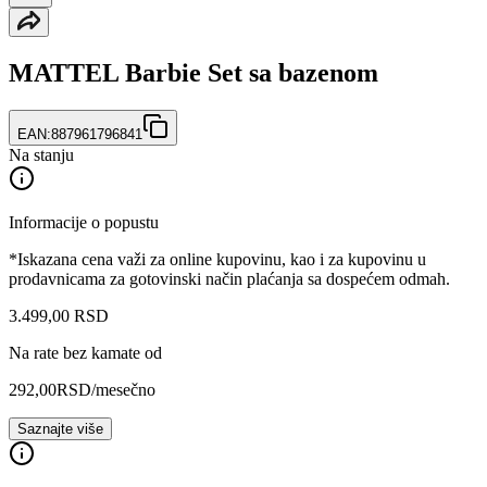
MATTEL Barbie Set sa bazenom
EAN:
887961796841
Na stanju
Informacije o popustu
*Iskazana cena važi za online kupovinu, kao i za kupovinu u
prodavnicama za gotovinski način plaćanja sa dospećem odmah.
3.499
,
00
RSD
Na rate bez kamate od
292,00
RSD
/mesečno
Saznajte više