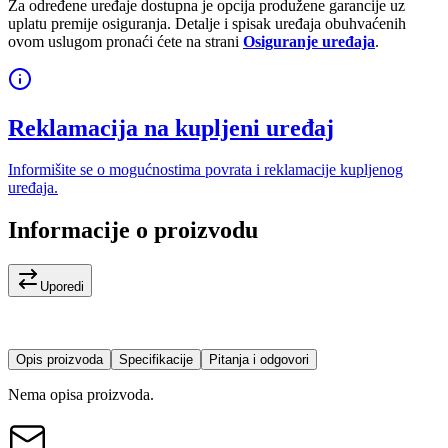
Za određene uređaje dostupna je opcija produžene garancije uz
uplatu premije osiguranja. Detalje i spisak uređaja obuhvaćenih
ovom uslugom pronaći ćete na strani
Osiguranje uređaja
.
Reklamacija na kupljeni uređaj
Informišite se o mogućnostima povrata i reklamacije kupljenog
uređaja.
Informacije o proizvodu
Uporedi
Opis proizvoda
Specifikacije
Pitanja i odgovori
Nema opisa proizvoda.