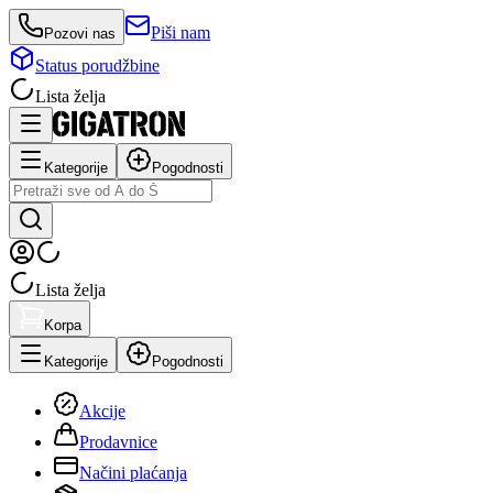
Piši nam
Pozovi nas
Status porudžbine
Lista želja
Kategorije
Pogodnosti
Lista želja
Korpa
Kategorije
Pogodnosti
Akcije
Prodavnice
Načini plaćanja