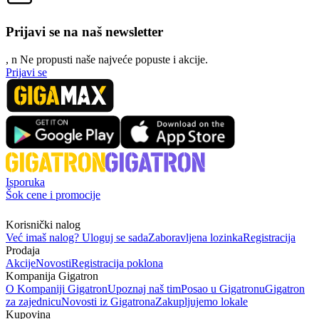
Prijavi se na naš newsletter
, n
N
e propusti naše najveće popuste i akcije.
Prijavi se
Isporuka
Šok cene i promocije
Korisnički nalog
Već imaš nalog? Uloguj se sada
Zaboravljena lozinka
Registracija
Prodaja
Akcije
Novosti
Registracija poklona
Kompanija Gigatron
O Kompaniji Gigatron
Upoznaj naš tim
Posao u Gigatronu
Gigatron
za zajednicu
Novosti iz Gigatrona
Zakupljujemo lokale
Kupovina