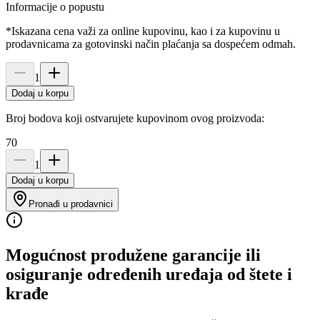
Informacije o popustu
*Iskazana cena važi za online kupovinu, kao i za kupovinu u
prodavnicama za gotovinski način plaćanja sa dospećem odmah.
1
Dodaj u korpu
Broj bodova koji ostvarujete kupovinom ovog proizvoda:
70
1
Dodaj u korpu
Pronađi u prodavnici
Mogućnost produžene garancije ili
osiguranje određenih uređaja od štete i
krađe