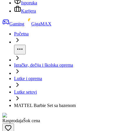
Isporuka
Karijera
Gaming
GigaMAX
Početna
Igračke, dečija i školska oprema
Lutke i oprema
Lutke setovi
MATTEL Barbie Set sa bazenom
Rasprodaja
Šok cena