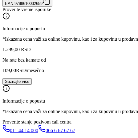
EAN:
9788610032659
Proverite vreme isporuke
Informacije o popustu
*Iskazana cena važi za online kupovinu, kao i za kupovinu u prodav
1.299
,
00
RSD
Na rate bez kamate od
109,00
RSD
/mesečno
Saznajte više
Informacije o popustu
*Iskazana cena važi za online kupovinu, kao i za kupovinu u prodav
Proverite stanje pozivom call centra
011 44 14 000
066 6 67 67 67