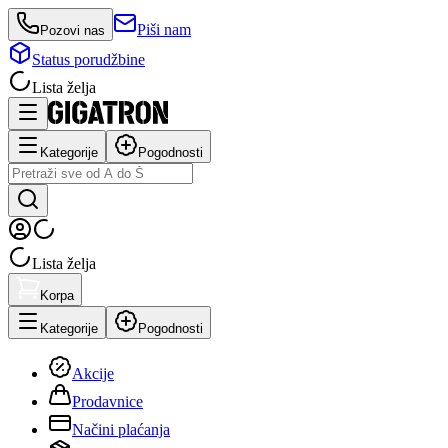
Piši nam
Pozovi nas
Status porudžbine
Lista želja
Kategorije
Pogodnosti
Lista želja
Korpa
Kategorije
Pogodnosti
Akcije
Prodavnice
Načini plaćanja