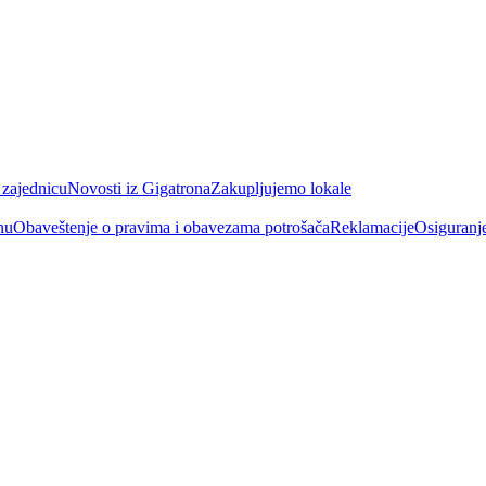
 zajednicu
Novosti iz Gigatrona
Zakupljujemo lokale
nu
Obaveštenje o pravima i obavezama potrošača
Reklamacije
Osiguranj