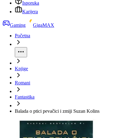
Isporuka
Karijera
Gaming
GigaMAX
Početna
Knjige
Romani
Fantastika
Balada o ptici pevačici i zmiji Suzan Kolins