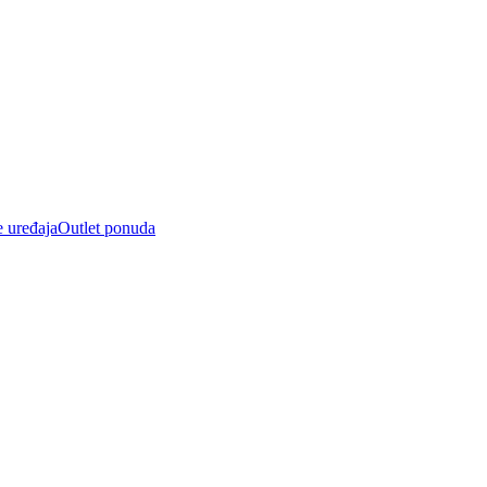
e uređaja
Outlet ponuda