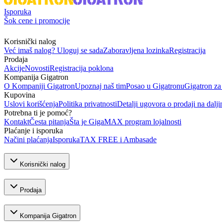
Isporuka
Šok cene i promocije
Korisnički nalog
Već imaš nalog? Uloguj se sada
Zaboravljena lozinka
Registracija
Prodaja
Akcije
Novosti
Registracija poklona
Kompanija Gigatron
O Kompaniji Gigatron
Upoznaj naš tim
Posao u Gigatronu
Gigatron za
Kupovina
Uslovi korišćenja
Politika privatnosti
Detalji ugovora o prodaji na dalji
Potrebna ti je pomoć?
Kontakt
Česta pitanja
Šta je GigaMAX program lojalnosti
Plaćanje i isporuka
Načini plaćanja
Isporuka
TAX FREE i Ambasade
Korisnički nalog
Prodaja
Kompanija Gigatron