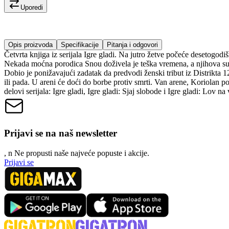
Uporedi
Opis proizvoda
Specifikacije
Pitanja i odgovori
Četvrta knjiga iz serijala Igre gladi. Na jutro žetve počeće desetogo
Nekada moćna porodica Snou doživela je teška vremena, a njihova su
Dobio je ponižavajući zadatak da predvodi ženski tribut iz Distrikta 
ili pada. U areni će doći do borbe protiv smrti. Van arene, Koriolan p
delovi serijala: Igre gladi, Igre gladi: Sjaj slobode i Igre gladi: Lov na 
Prijavi se na naš newsletter
, n
N
e propusti naše najveće popuste i akcije.
Prijavi se