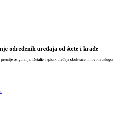
nje određenih uređaja od štete i krađe
 premije osiguranja. Detalje i spisak uređaja obuhvaćenih ovom uslugom
a.