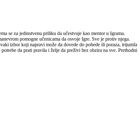
rema se za jedinstvenu priliku da učestvuje kao mentor u Igrama.
manevrom pomogne učenicama da osvoje Igre. Sve je protiv njega.
svaki izbor koji napravi može da dovede do pobede ili poraza, trijumfa
otrebe da prati pravila i želje da preživi bez obzira na sve. Prethodni