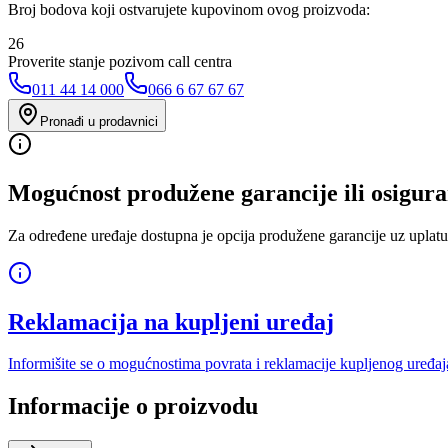
Broj bodova koji ostvarujete kupovinom ovog proizvoda:
26
Proverite stanje pozivom call centra
011 44 14 000
066 6 67 67 67
Pronađi u prodavnici
Mogućnost produžene garancije ili osigura
Za određene uređaje dostupna je opcija produžene garancije uz uplatu
Reklamacija na kupljeni uređaj
Informišite se o mogućnostima povrata i reklamacije kupljenog uređaj
Informacije o proizvodu