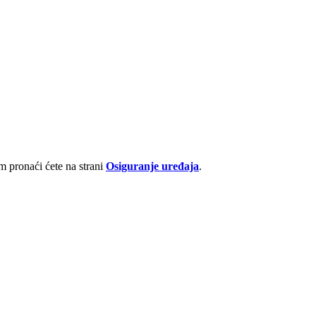
 pronaći ćete na strani
Osiguranje uređaja
.