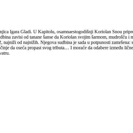
dišnjica Igara Gladi. U Kapitolu, osamnaestogodišnji Koriolan Snou prip
dbina zavisi od tanane šanse da Koriolan svojim šarmom, mudrošću i 
12, najniži od najnižih. Njegova sudbina je sada u potpunosti zamršena: 
očinje da oseća propast svog tributa… I moraće da odabere između lične p
vatru.