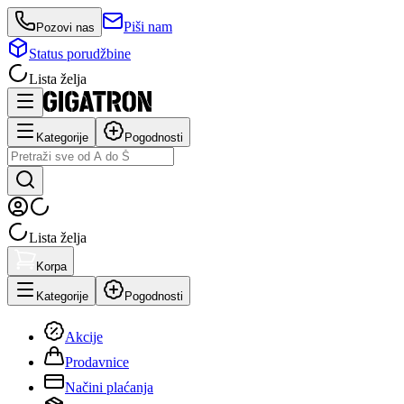
Piši nam
Pozovi nas
Status porudžbine
Lista želja
Kategorije
Pogodnosti
Lista želja
Korpa
Kategorije
Pogodnosti
Akcije
Prodavnice
Načini plaćanja