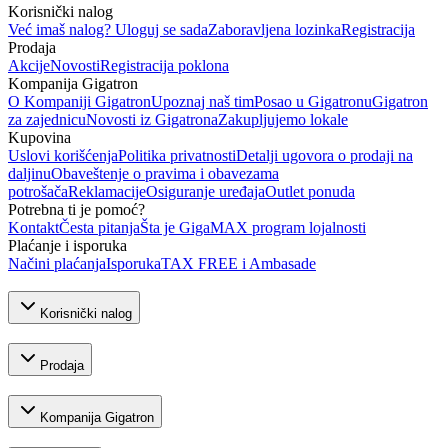
Korisnički nalog
Već imaš nalog? Uloguj se sada
Zaboravljena lozinka
Registracija
Prodaja
Akcije
Novosti
Registracija poklona
Kompanija Gigatron
O Kompaniji Gigatron
Upoznaj naš tim
Posao u Gigatronu
Gigatron
za zajednicu
Novosti iz Gigatrona
Zakupljujemo lokale
Kupovina
Uslovi korišćenja
Politika privatnosti
Detalji ugovora o prodaji na
daljinu
Obaveštenje o pravima i obavezama
potrošača
Reklamacije
Osiguranje uređaja
Outlet ponuda
Potrebna ti je pomoć?
Kontakt
Česta pitanja
Šta je GigaMAX program lojalnosti
Plaćanje i isporuka
Načini plaćanja
Isporuka
TAX FREE i Ambasade
Korisnički nalog
Prodaja
Kompanija Gigatron