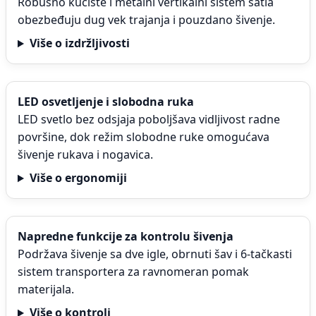
Robusno kućište i metalni vertikalni sistem šatla
obezbeđuju dug vek trajanja i pouzdano šivenje.
Više o izdržljivosti
LED osvetljenje i slobodna ruka
LED svetlo bez odsjaja poboljšava vidljivost radne
površine, dok režim slobodne ruke omogućava
šivenje rukava i nogavica.
Više o ergonomiji
Napredne funkcije za kontrolu šivenja
Podržava šivenje sa dve igle, obrnuti šav i 6-tačkasti
sistem transportera za ravnomeran pomak
materijala.
Više o kontroli