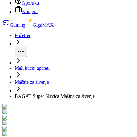
Isporuka
Karijera
Gaming
GigaMAX
Početna
Mali kućni aparati
Mašine za šivenje
BAGAT Super Slavica Mašina za šivenje