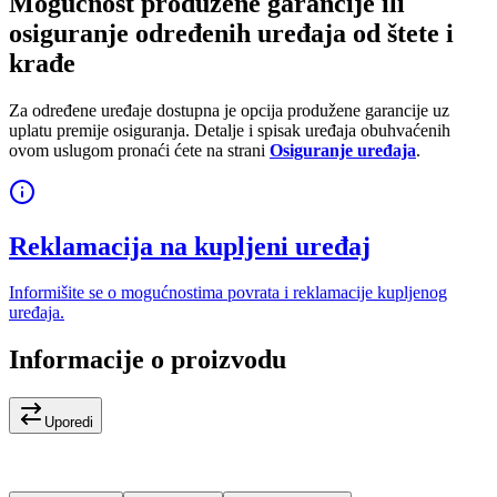
Mogućnost produžene garancije ili
osiguranje određenih uređaja od štete i
krađe
Za određene uređaje dostupna je opcija produžene garancije uz
uplatu premije osiguranja. Detalje i spisak uređaja obuhvaćenih
ovom uslugom pronaći ćete na strani
Osiguranje uređaja
.
Reklamacija na kupljeni uređaj
Informišite se o mogućnostima povrata i reklamacije kupljenog
uređaja.
Informacije o proizvodu
Uporedi