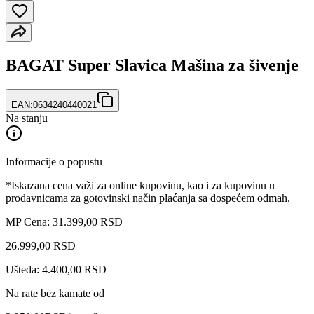
BAGAT Super Slavica Mašina za šivenje
EAN:
0634240440021
Na stanju
Informacije o popustu
*Iskazana cena važi za online kupovinu, kao i za kupovinu u
prodavnicama za gotovinski način plaćanja sa dospećem odmah.
MP Cena: 31.399,00 RSD
26.999
,
00
RSD
Ušteda: 4.400,00 RSD
Na rate bez kamate od