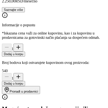
2.250,00
RSD
/mesečno
Saznajte više
Informacije o popustu
*Iskazana cena važi za online kupovinu, kao i za kupovinu u
prodavnicama za gotovinski način plaćanja sa dospećem odmah.
1
Dodaj u korpu
Broj bodova koji ostvarujete kupovinom ovog proizvoda:
540
1
Dodaj u korpu
Pronađi u prodavnici