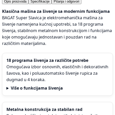
Opis proizvoda
Specifikacije
Pitanja i odgovori
Klasična mašina za šivenje sa modernim funkcijama
BAGAT Super Slavica je elektromehanička mašina za
šivenje namenjena kućnoj upotrebi, sa 18 programa
šivenja, stabilnom metalnom konstrukcijom i funkcijama
koje omogućavaju jednostavan i pouzdan rad na
različitim materijalima.
18 programa šivenja za različite potrebe
Omogućava izbor osnovnih, elastičnih i dekorativnih
šavova, kao i poluautomatsko šivenje rupica za
dugmad u 4 koraka.
Više o funkcijama šivenja
Metalna konstrukcija za stabilan rad