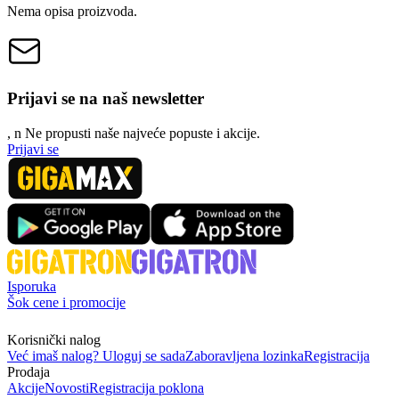
Nema opisa proizvoda.
Prijavi se na naš newsletter
, n
N
e propusti naše najveće popuste i akcije.
Prijavi se
Isporuka
Šok cene i promocije
Korisnički nalog
Već imaš nalog? Uloguj se sada
Zaboravljena lozinka
Registracija
Prodaja
Akcije
Novosti
Registracija poklona