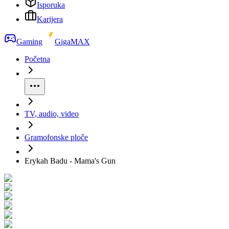
Isporuka
Karijera
Gaming
GigaMAX
Početna
TV, audio, video
Gramofonske ploče
Erykah Badu - Mama's Gun