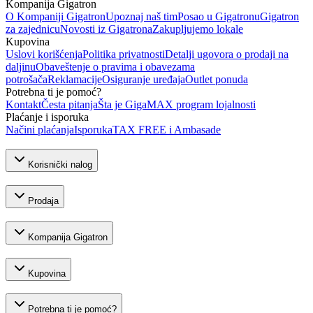
Kompanija Gigatron
O Kompaniji Gigatron
Upoznaj naš tim
Posao u Gigatronu
Gigatron
za zajednicu
Novosti iz Gigatrona
Zakupljujemo lokale
Kupovina
Uslovi korišćenja
Politika privatnosti
Detalji ugovora o prodaji na
daljinu
Obaveštenje o pravima i obavezama
potrošača
Reklamacije
Osiguranje uređaja
Outlet ponuda
Potrebna ti je pomoć?
Kontakt
Česta pitanja
Šta je GigaMAX program lojalnosti
Plaćanje i isporuka
Načini plaćanja
Isporuka
TAX FREE i Ambasade
Korisnički nalog
Prodaja
Kompanija Gigatron
Kupovina
Potrebna ti je pomoć?