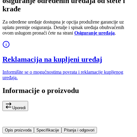
osiguranje određenih uređaja od štete i
krađe
Za određene uređaje dostupna je opcija produžene garancije uz
uplatu premije osiguranja. Detalje i spisak uređaja obuhvaćenih
ovom uslugom pronaći ćete na strani
Osiguranje uređaja
.
Reklamacija na kupljeni uređaj
Informišite se o mogućnostima povrata i reklamacije kupljenog
uređaja.
Informacije o proizvodu
Uporedi
Opis proizvoda
Specifikacije
Pitanja i odgovori