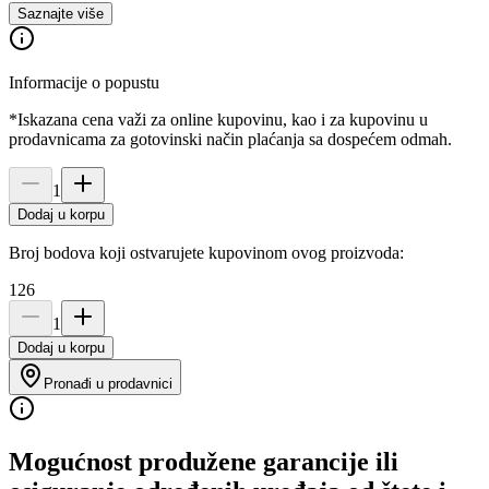
Saznajte više
Informacije o popustu
*Iskazana cena važi za online kupovinu, kao i za kupovinu u
prodavnicama za gotovinski način plaćanja sa dospećem odmah.
1
Dodaj u korpu
Broj bodova koji ostvarujete kupovinom ovog proizvoda:
126
1
Dodaj u korpu
Pronađi u prodavnici
Mogućnost produžene garancije ili