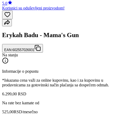
5.0
Korisnici su oduševljeni proizvodom!
Erykah Badu - Mama's Gun
EAN:
602557026931
Na stanju
Informacije o popustu
*Iskazana cena važi za online kupovinu, kao i za kupovinu u
prodavnicama za gotovinski način plaćanja sa dospećem odmah.
6.299
,
00
RSD
Na rate bez kamate od
525,00
RSD
/mesečno