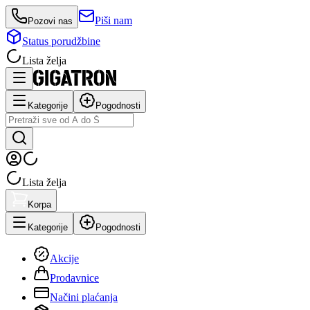
Piši nam
Pozovi nas
Status porudžbine
Lista želja
Kategorije
Pogodnosti
Lista želja
Korpa
Kategorije
Pogodnosti
Akcije
Prodavnice
Načini plaćanja