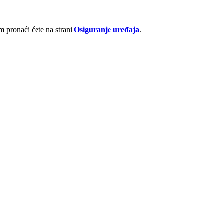
 pronaći ćete na strani
Osiguranje uređaja
.