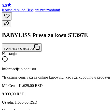
5.0
Korisnici su oduševljeni proizvodom!
BABYLISS Presa za kosu ST397E
EAN:
3030050153583
Na stanju
Informacije o popustu
*Iskazana cena važi za online kupovinu, kao i za kupovinu u prodav
MP Cena: 11.629,00 RSD
9.999
,
00
RSD
Ušteda: 1.630,00 RSD