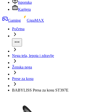
Isporuka
Karijera
Gaming
GigaMAX
Početna
Nega tela, lepota i zdravlje
Ženska nega
Prese za kosu
BABYLISS Presa za kosu ST397E