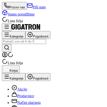
Piši nam
Pozovi nas
Status porudžbine
Lista želja
Kategorije
Pogodnosti
Lista želja
Korpa
Kategorije
Pogodnosti
Akcije
Prodavnice
Načini plaćanja