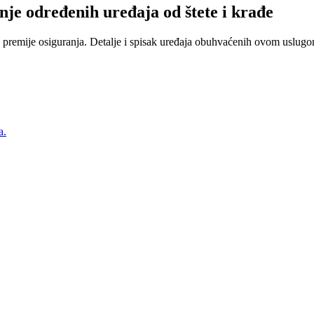
nje određenih uređaja od štete i krađe
 premije osiguranja. Detalje i spisak uređaja obuhvaćenih ovom uslugom
a.