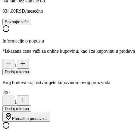
Na rate bez kamate od
834,00
RSD
/mesečno
Saznajte više
Informacije o popustu
*Iskazana cena važi za online kupovinu, kao i za kupovinu u prodav
1
Dodaj u korpu
Broj bodova koji ostvarujete kupovinom ovog proizvoda:
200
1
Dodaj u korpu
Pronađi u prodavnici