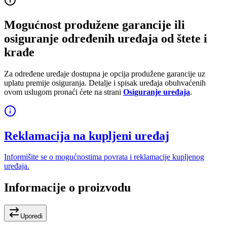
Mogućnost produžene garancije ili
osiguranje određenih uređaja od štete i
krađe
Za određene uređaje dostupna je opcija produžene garancije uz
uplatu premije osiguranja. Detalje i spisak uređaja obuhvaćenih
ovom uslugom pronaći ćete na strani
Osiguranje uređaja
.
Reklamacija na kupljeni uređaj
Informišite se o mogućnostima povrata i reklamacije kupljenog
uređaja.
Informacije o proizvodu
Uporedi