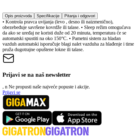
Opis proizvoda
Specifikacije
Pitanja i odgovori
• Kontrola pravca uvijanja (levo , desno ili naizmenično),
obezebeđuje savršene kovrdže ili talase. • Sleep režim omogućava
da ako se uređaj ne koristi duže od 20 minuta, temperatura će se
automatski spustiti na oko 150°C. • Pametni sistem za hladan
vazduh automatski isporučuje blagi nalet vazduha za hlađenje i time
pruža dugotrajne opuštene lokne ili talase.
Prijavi se na naš newsletter
, n
N
e propusti naše najveće popuste i akcije.
Prijavi se