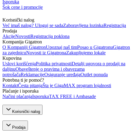
Isporuka
Šok cene i promocije
Korisnički nalog
Već imaš nalog? Uloguj se sada
Zaboravljena lozinka
Registracija
Prodaja
Akcije
Novosti
Registracija poklona
Kompanija Gigatron
O Kompaniji Gigatron
Upoznaj naš tim
Posao u Gigatronu
Gigatron
za zajednicu
Novosti iz Gigatrona
Zakupljujemo lokale
Kupovina
Uslovi korišćenja
Politika privatnosti
Detalji ugovora o prodaji na
daljinu
Obaveštenje o pravima i obavezama
potrošača
Reklamacije
Osiguranje uređaja
Outlet ponuda
Potrebna ti je pomoć?
Kontakt
Česta pitanja
Šta je GigaMAX program lojalnosti
Plaćanje i isporuka
Načini plaćanja
Isporuka
TAX FREE i Ambasade
Korisnički nalog
Prodaja