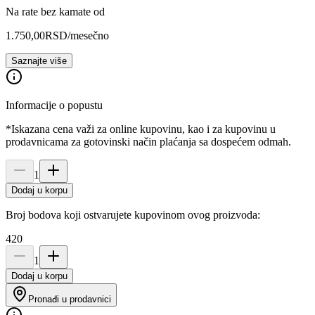
Na rate bez kamate od
1.750,00
RSD
/mesečno
Saznajte više
Informacije o popustu
*Iskazana cena važi za online kupovinu, kao i za kupovinu u
prodavnicama za gotovinski način plaćanja sa dospećem odmah.
1
Dodaj u korpu
Broj bodova koji ostvarujete kupovinom ovog proizvoda:
420
1
Dodaj u korpu
Pronađi u prodavnici