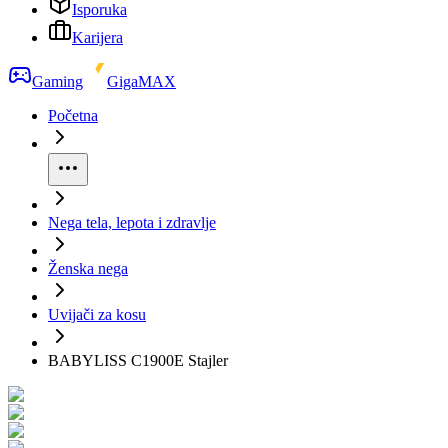
Isporuka
Karijera
Gaming
GigaMAX
Početna
Nega tela, lepota i zdravlje
Ženska nega
Uvijači za kosu
BABYLISS C1900E Stajler