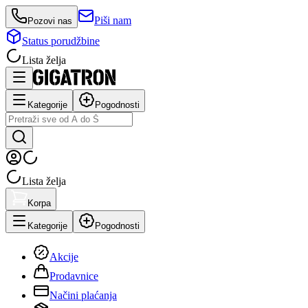
Piši nam
Pozovi nas
Status porudžbine
Lista želja
Kategorije
Pogodnosti
Lista želja
Korpa
Kategorije
Pogodnosti
Akcije
Prodavnice
Načini plaćanja