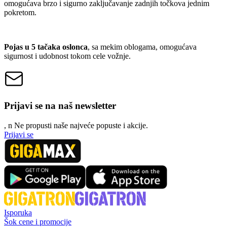
omogućava brzo i sigurno zaključavanje zadnjih točkova jednim
pokretom.
Pojas u 5 tačaka oslonca
, sa mekim oblogama, omogućava
sigurnost i udobnost tokom cele vožnje.
Prijavi se na naš newsletter
, n
N
e propusti naše najveće popuste i akcije.
Prijavi se
Isporuka
Šok cene i promocije