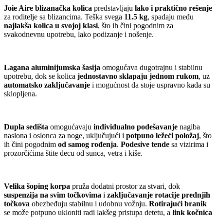
Joie Aire blizanačka kolica
predstavljaju
lako i praktično rešenje
za roditelje sa blizancima. Teška svega
11.5 kg
, spadaju među
najlakša kolica u svojoj klasi
, što ih čini pogodnim za
svakodnevnu upotrebu, lako podizanje i nošenje.
Lagana aluminijumska šasija
omogućava dugotrajnu i stabilnu
upotrebu, dok se kolica
jednostavno sklapaju jednom rukom
, uz
automatsko zaključavanje
i mogućnost da stoje uspravno kada su
sklopljena.
Dupla sedišta
omogućavaju
individualno podešavanje
nagiba
naslona i oslonca za noge, uključujući i
potpuno ležeći položaj
, što
ih čini pogodnim
od samog rođenja
.
Podesive tende
sa vizirima i
prozorčićima štite decu od sunca, vetra i kiše.
Velika šoping korpa
pruža dodatni prostor za stvari, dok
suspenzija na svim točkovima
i
zaključavanje rotacije prednjih
točkova
obezbeđuju stabilnu i udobnu vožnju.
Rotirajući branik
se može potpuno ukloniti radi lakšeg pristupa detetu, a
link kočnica