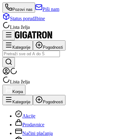
Piši nam
Pozovi nas
Status porudžbine
Lista želja
Kategorije
Pogodnosti
Lista želja
Korpa
Kategorije
Pogodnosti
Akcije
Prodavnice
Načini plaćanja