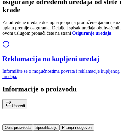
osiguranje određenih uređaja od štete i
krađe
Za određene uređaje dostupna je opcija produžene garancije uz
uplatu premije osiguranja. Detalje i spisak uređaja obuhvaćenih
ovom uslugom pronaći ćete na strani
Osiguranje uređaja
.
Reklamacija na kupljeni uređaj
Informišite se o mogućnostima povrata i reklamacije kupljenog
uređaja.
Informacije o proizvodu
Uporedi
Opis proizvoda
Specifikacije
Pitanja i odgovori