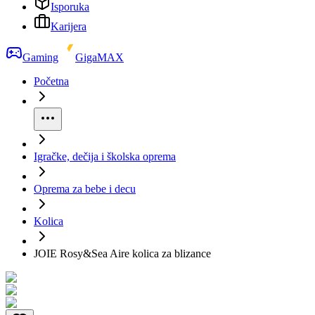
Isporuka
Karijera
Gaming
GigaMAX
Početna
Igračke, dečija i školska oprema
Oprema za bebe i decu
Kolica
JOIE Rosy&Sea Aire kolica za blizance