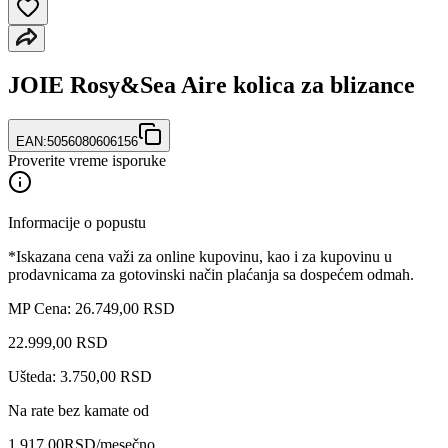
JOIE Rosy&Sea Aire kolica za blizance
EAN:
5056080606156
Proverite vreme isporuke
Informacije o popustu
*Iskazana cena važi za online kupovinu, kao i za kupovinu u
prodavnicama za gotovinski način plaćanja sa dospećem odmah.
MP Cena: 26.749,00 RSD
22.999
,
00
RSD
Ušteda: 3.750,00 RSD
Na rate bez kamate od
1.917,00
RSD
/mesečno