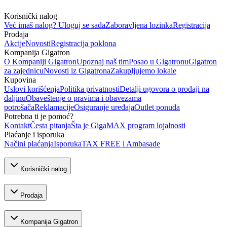
Korisnički nalog
Već imaš nalog? Uloguj se sada
Zaboravljena lozinka
Registracija
Prodaja
Akcije
Novosti
Registracija poklona
Kompanija Gigatron
O Kompaniji Gigatron
Upoznaj naš tim
Posao u Gigatronu
Gigatron
za zajednicu
Novosti iz Gigatrona
Zakupljujemo lokale
Kupovina
Uslovi korišćenja
Politika privatnosti
Detalji ugovora o prodaji na
daljinu
Obaveštenje o pravima i obavezama
potrošača
Reklamacije
Osiguranje uređaja
Outlet ponuda
Potrebna ti je pomoć?
Kontakt
Česta pitanja
Šta je GigaMAX program lojalnosti
Plaćanje i isporuka
Načini plaćanja
Isporuka
TAX FREE i Ambasade
Korisnički nalog
Prodaja
Kompanija Gigatron