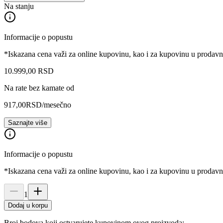
Na stanju
Informacije o popustu
*Iskazana cena važi za online kupovinu, kao i za kupovinu u prodav
10.999
,
00
RSD
Na rate bez kamate od
917,00
RSD
/mesečno
Saznajte više
Informacije o popustu
*Iskazana cena važi za online kupovinu, kao i za kupovinu u prodav
1
Dodaj u korpu
Broj bodova koji ostvarujete kupovinom ovog proizvoda: