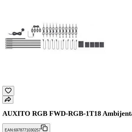
AUXITO RGB FWD-RGB-1T18 Ambijentaln
EAN:
6978771030257