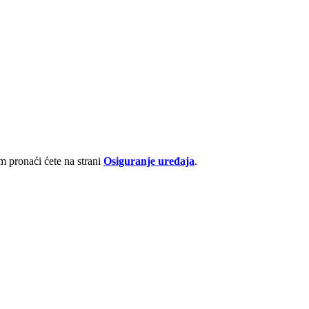
 pronaći ćete na strani
Osiguranje uređaja
.