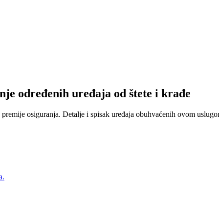
nje određenih uređaja od štete i krađe
 premije osiguranja. Detalje i spisak uređaja obuhvaćenih ovom uslugom
a.