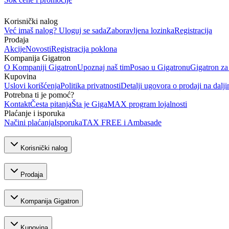
Korisnički nalog
Već imaš nalog? Uloguj se sada
Zaboravljena lozinka
Registracija
Prodaja
Akcije
Novosti
Registracija poklona
Kompanija Gigatron
O Kompaniji Gigatron
Upoznaj naš tim
Posao u Gigatronu
Gigatron za
Kupovina
Uslovi korišćenja
Politika privatnosti
Detalji ugovora o prodaji na dalji
Potrebna ti je pomoć?
Kontakt
Česta pitanja
Šta je GigaMAX program lojalnosti
Plaćanje i isporuka
Načini plaćanja
Isporuka
TAX FREE i Ambasade
Korisnički nalog
Prodaja
Kompanija Gigatron
Kupovina