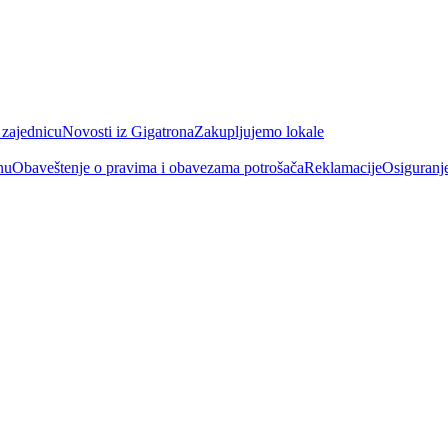
 zajednicu
Novosti iz Gigatrona
Zakupljujemo lokale
nu
Obaveštenje o pravima i obavezama potrošača
Reklamacije
Osiguranj