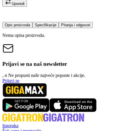
Uporedi
Opis proizvoda
Specifikacije
Pitanja i odgovori
Nema opisa proizvoda.
Prijavi se na naš newsletter
, n
N
e propusti naše najveće popuste i akcije.
Prijavi se
Isporuka
Šok cene i promocije