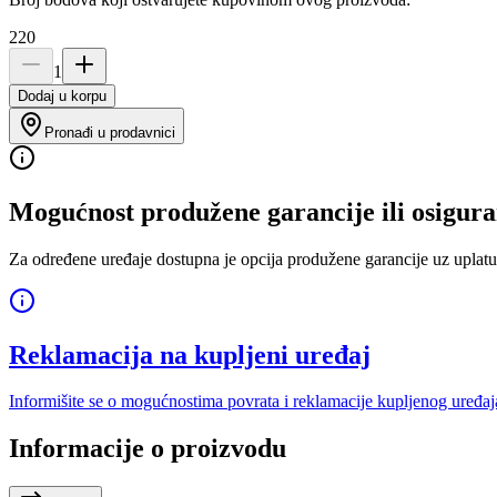
220
1
Dodaj u korpu
Pronađi u prodavnici
Mogućnost produžene garancije ili osigura
Za određene uređaje dostupna je opcija produžene garancije uz uplatu
Reklamacija na kupljeni uređaj
Informišite se o mogućnostima povrata i reklamacije kupljenog uređaj
Informacije o proizvodu