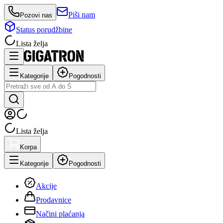
Piši nam
Pozovi nas
Status porudžbine
Lista želja
Kategorije
Pogodnosti
Lista želja
Korpa
Kategorije
Pogodnosti
Akcije
Prodavnice
Načini plaćanja