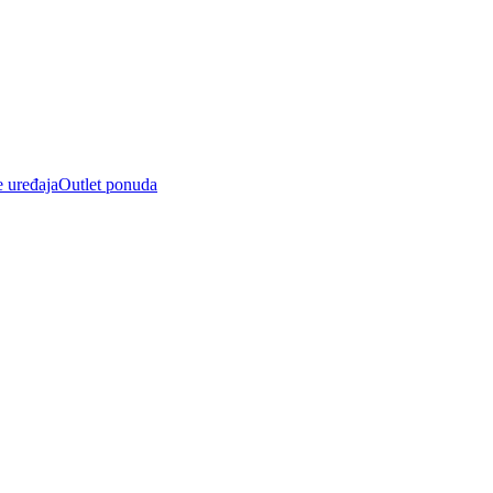
e uređaja
Outlet ponuda