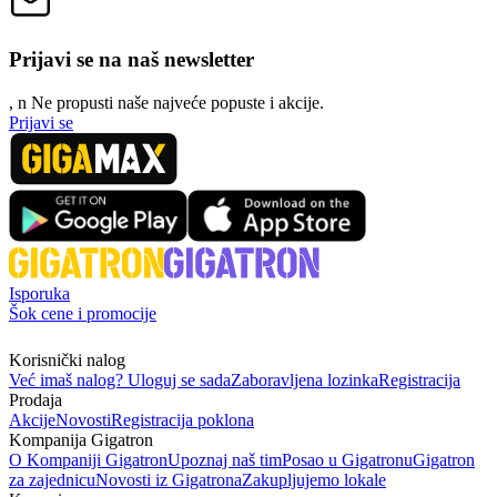
Prijavi se na naš newsletter
, n
N
e propusti naše najveće popuste i akcije.
Prijavi se
Isporuka
Šok cene i promocije
Korisnički nalog
Već imaš nalog? Uloguj se sada
Zaboravljena lozinka
Registracija
Prodaja
Akcije
Novosti
Registracija poklona
Kompanija Gigatron
O Kompaniji Gigatron
Upoznaj naš tim
Posao u Gigatronu
Gigatron
za zajednicu
Novosti iz Gigatrona
Zakupljujemo lokale