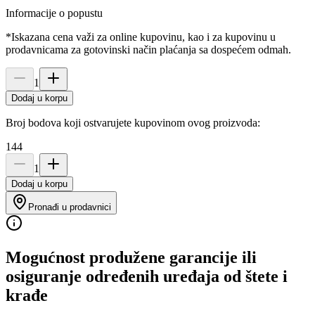
Informacije o popustu
*Iskazana cena važi za online kupovinu, kao i za kupovinu u
prodavnicama za gotovinski način plaćanja sa dospećem odmah.
1
Dodaj u korpu
Broj bodova koji ostvarujete kupovinom ovog proizvoda:
144
1
Dodaj u korpu
Pronađi u prodavnici
Mogućnost produžene garancije ili
osiguranje određenih uređaja od štete i
krađe