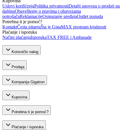
Kupovina
Uslovi korišćenja
Politika privatnosti
Detalji ugovora o prodaji na
daljinu
Obaveštenje o pravima i obavezama
potrošača
Reklamacije
Osiguranje uređaja
Outlet ponuda
Potrebna ti je pomoć?
Kontakt
Česta pitanja
Šta je GigaMAX program lojalnosti
Plaćanje i isporuka
Načini plaćanja
Isporuka
TAX FREE i Ambasade
Korisnički nalog
Prodaja
Kompanija Gigatron
Kupovina
Potrebna ti je pomoć?
Plaćanje i isporuka