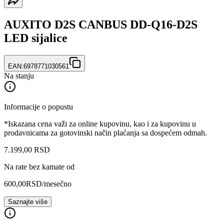
AUXITO D2S CANBUS DD-Q16-D2S
LED sijalice
EAN:
6978771030561
Na stanju
Informacije o popustu
*Iskazana cena važi za online kupovinu, kao i za kupovinu u
prodavnicama za gotovinski način plaćanja sa dospećem odmah.
7.199
,
00
RSD
Na rate bez kamate od
600,00
RSD
/mesečno
Saznajte više