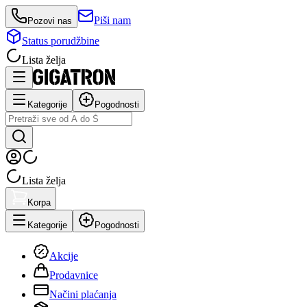
Piši nam
Pozovi nas
Status porudžbine
Lista želja
Kategorije
Pogodnosti
Lista želja
Korpa
Kategorije
Pogodnosti
Akcije
Prodavnice
Načini plaćanja