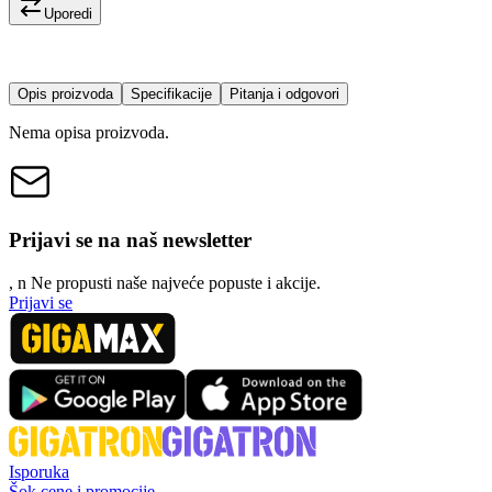
Uporedi
Opis proizvoda
Specifikacije
Pitanja i odgovori
Nema opisa proizvoda.
Prijavi se na naš newsletter
, n
N
e propusti naše najveće popuste i akcije.
Prijavi se
Isporuka
Šok cene i promocije