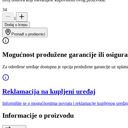
34
1
Dodaj u korpu
Pronađi u prodavnici
Mogućnost produžene garancije ili osigura
Za određene uređaje dostupna je opcija produžene garancije uz uplatu
Reklamacija na kupljeni uređaj
Informišite se o mogućnostima povrata i reklamacije kupljenog uređaj
Informacije o proizvodu