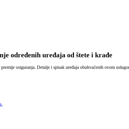
nje određenih uređaja od štete i krađe
 premije osiguranja. Detalje i spisak uređaja obuhvaćenih ovom uslugom
a.