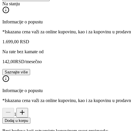
Na stanju
Informacije o popustu
*Iskazana cena važi za online kupovinu, kao i za kupovinu u prodav
1.699
,
00
RSD
Na rate bez kamate od
142,00
RSD
/mesečno
Saznajte više
Informacije o popustu
*Iskazana cena važi za online kupovinu, kao i za kupovinu u prodav
1
Dodaj u korpu
Broj bodova koji ostvarujete kupovinom ovog proizvoda: