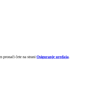
 pronaći ćete na strani
Osiguranje uređaja
.