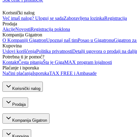
Korisnički nalog
Već imaš nalog? Uloguj se sada
Zaboravljena lozinka
Registracija
Prodaja
Akcije
Novosti
Registracija poklona
Kompanija Gigatron
O Kompaniji Gigatron
Upoznaj naš tim
Posao u Gigatronu
Gigatron za
Kupovina
Uslovi korišćenja
Politika privatnosti
Detalji ugovora o prodaji na dalji
Potrebna ti je pomoć?
Kontakt
Česta pitanja
Šta je GigaMAX program lojalnosti
Plaćanje i isporuka
Načini plaćanja
Isporuka
TAX FREE i Ambasade
Korisnički nalog
Prodaja
Kompanija Gigatron
Kupovina