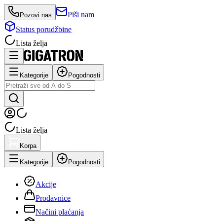
Piši nam
Pozovi nas
Status porudžbine
Lista želja
Kategorije
Pogodnosti
Lista želja
Korpa
Kategorije
Pogodnosti
Akcije
Prodavnice
Načini plaćanja