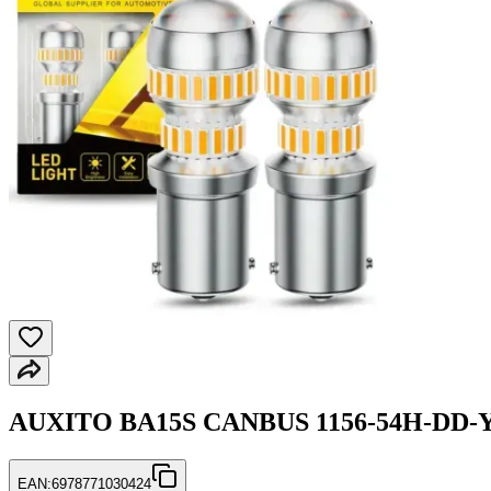
AUXITO BA15S CANBUS 1156-54H-DD-Y2 
EAN:
6978771030424