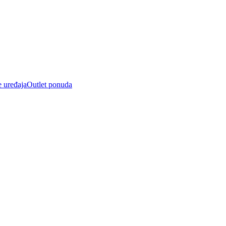
e uređaja
Outlet ponuda