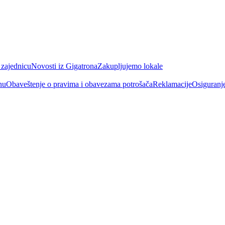
 zajednicu
Novosti iz Gigatrona
Zakupljujemo lokale
nu
Obaveštenje o pravima i obavezama potrošača
Reklamacije
Osiguranj