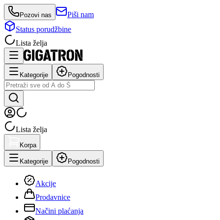
Piši nam
Pozovi nas
Status porudžbine
Lista želja
Kategorije
Pogodnosti
Lista želja
Korpa
Kategorije
Pogodnosti
Akcije
Prodavnice
Načini plaćanja