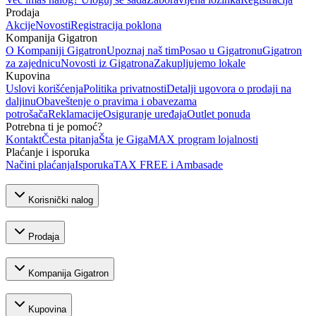
Prodaja
Akcije
Novosti
Registracija poklona
Kompanija Gigatron
O Kompaniji Gigatron
Upoznaj naš tim
Posao u Gigatronu
Gigatron
za zajednicu
Novosti iz Gigatrona
Zakupljujemo lokale
Kupovina
Uslovi korišćenja
Politika privatnosti
Detalji ugovora o prodaji na
daljinu
Obaveštenje o pravima i obavezama
potrošača
Reklamacije
Osiguranje uređaja
Outlet ponuda
Potrebna ti je pomoć?
Kontakt
Česta pitanja
Šta je GigaMAX program lojalnosti
Plaćanje i isporuka
Načini plaćanja
Isporuka
TAX FREE i Ambasade
Korisnički nalog
Prodaja
Kompanija Gigatron
Kupovina