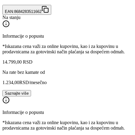
EAN:
8684283511662
Na stanju
Informacije o popustu
*Iskazana cena važi za online kupovinu, kao i za kupovinu u
prodavnicama za gotovinski način plaćanja sa dospećem odmah.
14.799
,
00
RSD
Na rate bez kamate od
1.234,00
RSD
/mesečno
Saznajte više
Informacije o popustu
*Iskazana cena važi za online kupovinu, kao i za kupovinu u
prodavnicama za gotovinski način plaćanja sa dospećem odmah.