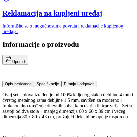
Reklamacija na kupljeni uređaj
Informišite se o mogućnostima povrata i reklamacije kupljenog
uređaja.
Informacije o proizvodu
Uporedi
Opis proizvoda
Specifikacije
Pitanja i odgovori
Ovaj set stolova izrađen je od 100% kaljenog stakla debljine 4 mm i
čvrstog metalnog rama debljine 1.5 mm, savršen za moderno i
funkcionalno uređenje dnevnih soba, kancelarija ili trpezarija. Set se
sastoji od dva stola – manjeg dimenzija 60 x 60 x 39 cm i većeg
dimenzija 80 x 80 x 43 cm, pružajući fleksibilne opcije rasporeda.