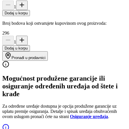
1
Dodaj u korpu
Broj bodova koji ostvarujete kupovinom ovog proizvoda:
296
1
Dodaj u korpu
Pronađi u prodavnici
Mogućnost produžene garancije ili
osiguranje određenih uređaja od štete i
krađe
Za određene uređaje dostupna je opcija produžene garancije uz
uplatu premije osiguranja. Detalje i spisak uređaja obuhvaćenih
ovom uslugom pronaći ćete na strani
Osiguranje uređaja
.