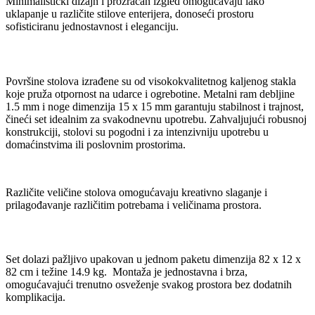
Minimalistički dizajn i prozračan izgled omogućavaju lako
uklapanje u različite stilove enterijera, donoseći prostoru
sofisticiranu jednostavnost i eleganciju.
Površine stolova izrađene su od visokokvalitetnog kaljenog stakla
koje pruža otpornost na udarce i ogrebotine. Metalni ram debljine
1.5 mm i noge dimenzija 15 x 15 mm garantuju stabilnost i trajnost,
čineći set idealnim za svakodnevnu upotrebu. Zahvaljujući robusnoj
konstrukciji, stolovi su pogodni i za intenzivniju upotrebu u
domaćinstvima ili poslovnim prostorima.
Različite veličine stolova omogućavaju kreativno slaganje i
prilagođavanje različitim potrebama i veličinama prostora.
Set dolazi pažljivo upakovan u jednom paketu dimenzija 82 x 12 x
82 cm i težine 14.9 kg. Montaža je jednostavna i brza,
omogućavajući trenutno osveženje svakog prostora bez dodatnih
komplikacija.