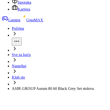
Isporuka
Karijera
Gaming
GigaMAX
Početna
Sve za kuću
Nameštaj
Klub sto
ASIR GROUP Aurum 80 60 Black Grey Set stolova