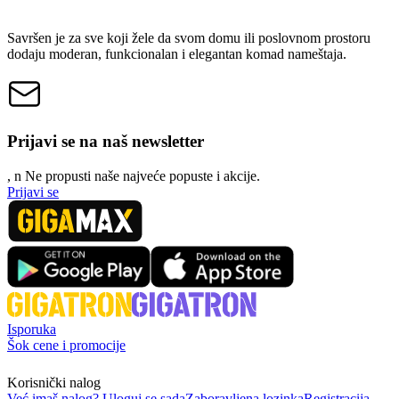
Savršen je za sve koji žele da svom domu ili poslovnom prostoru
dodaju moderan, funkcionalan i elegantan komad nameštaja.
Prijavi se na naš newsletter
, n
N
e propusti naše najveće popuste i akcije.
Prijavi se
Isporuka
Šok cene i promocije
Korisnički nalog
Već imaš nalog? Uloguj se sada
Zaboravljena lozinka
Registracija